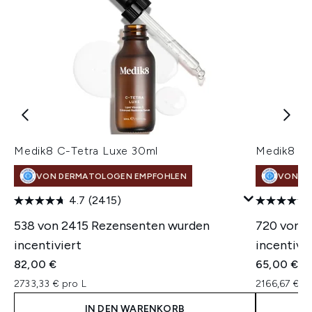
Medik8 C-Tetra Luxe 30ml
Medik8 Cr
VON DERMATOLOGEN EMPFOHLEN
VON D
4.7
(2415)
538 von 2415 Rezensenten wurden
720 von 
incentiviert
incentivie
82,00 €
65,00 €
2733,33 € pro L
2166,67 € p
IN DEN WARENKORB