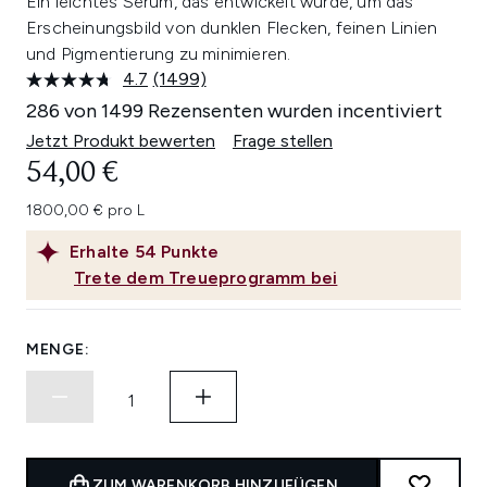
Ein leichtes Serum, das entwickelt wurde, um das
Erscheinungsbild von dunklen Flecken, feinen Linien
und Pigmentierung zu minimieren.
4.7
(1499)
1499
Bewertungen
286 von 1499 Rezensenten wurden incentiviert
lesen.
Link
Jetzt Produkt bewerten
Frage stellen
auf
54,00 €
derselben
Seite.
1800,00 € pro L
Erhalte
54
Punkte
Trete dem Treueprogramm bei
MENGE:
ZUM WARENKORB HINZUFÜGEN