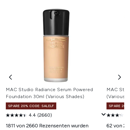
MAC Studio Radiance Serum Powered
MAC Studi
Foundation 30ml (Various Shades)
(Various 
SPARE 20% CODE: SALELF
SPARE 20% 
4.4
(2660)
1811 von 2660 Rezensenten wurden
62 von 2