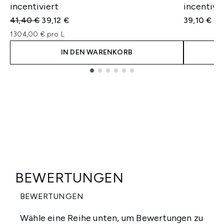
incentiviert
incentivie
Unverbindliche Preisempfehlung:
Aktueller Preis:
41,40 €
39,12 €
39,10 €
1304,00 € pro L
IN DEN WARENKORB
Showing slide 1