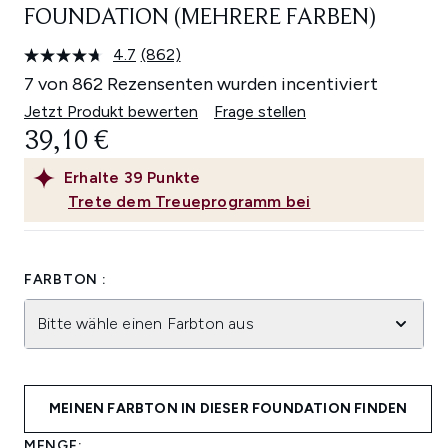
FOUNDATION (MEHRERE FARBEN)
4.7
(862)
862
Bewertungen
7 von 862 Rezensenten wurden incentiviert
lesen.
Link
Jetzt Produkt bewerten
Frage stellen
auf
39,10 €
derselben
Seite.
Erhalte
39
Punkte
Trete dem Treueprogramm bei
FARBTON :
Bitte wähle einen Farbton aus
MEINEN FARBTON IN DIESER FOUNDATION FINDEN
MENGE: