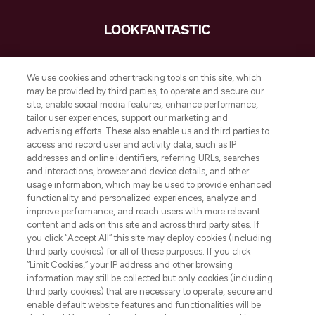
LOOKFANTASTIC ist Europas ultimativer
Beauty-Onlineshop mit den besten
We use cookies and other tracking tools on this site, which
Produkten aus Haut- und Haarpflege
may be provided by third parties, to operate and secure our
sowie Make-Up von über 200
site, enable social media features, enhance performance,
renommierten Marken. Shoppe online
tailor user experiences, support our marketing and
oder über die App mit kostenloser
advertising efforts. These also enable us and third parties to
access and record user and activity data, such as IP
Lieferung ab einem Einkaufswert von 30€.
addresses and online identifiers, referring URLs, searches
and interactions, browser and device details, and other
Cookie-Einwilligung
usage information, which may be used to provide enhanced
Do Not Sell or Share My Personal
functionality and personalized experiences, analyze and
Information
improve performance, and reach users with more relevant
content and ads on this site and across third party sites. If
you click “Accept All” this site may deploy cookies (including
HILFE & INFORMATION
third party cookies) for all of these purposes. If you click
“Limit Cookies,” your IP address and other browsing
information may still be collected but only cookies (including
IMPRESSUM
third party cookies) that are necessary to operate, secure and
enable default website features and functionalities will be