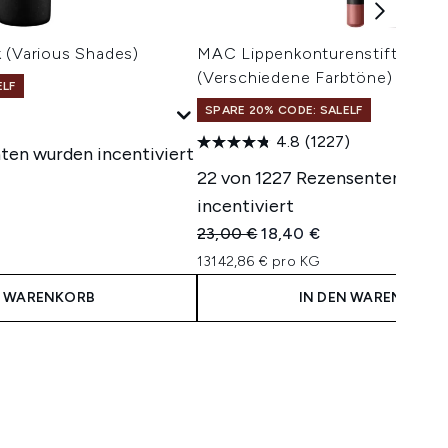
 (Various Shades)
MAC Lippenkonturenstift 1,4 g
(Verschiedene Farbtöne)
ELF
SPARE 20% CODE: SALELF
4.8
(1227)
ten wurden incentiviert
22 von 1227 Rezensenten wur
incentiviert
Unverbindliche Preisempfehlung:
Aktueller Preis:
23,00 €
18,40 €
13142,86 € pro KG
N WARENKORB
IN DEN WARENKORB