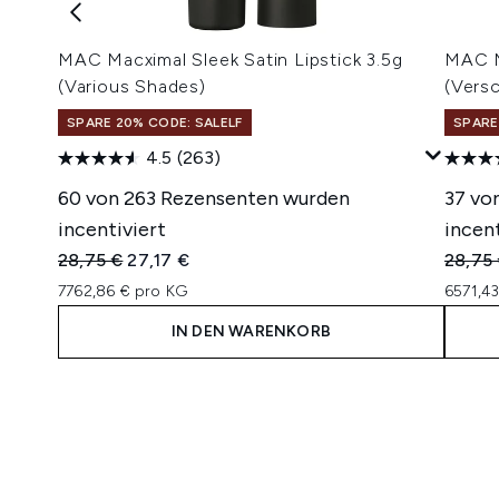
MAC Macximal Sleek Satin Lipstick 3.5g
MAC Ma
(Various Shades)
(Vers
SPARE 20% CODE: SALELF
SPARE
4.5
(263)
60 von 263 Rezensenten wurden
37 vo
incentiviert
incent
Unverbindliche Preisempfehlung:
Aktueller Preis:
Unverb
28,75 €
27,17 €
28,75
7762,86 € pro KG
6571,4
IN DEN WARENKORB
Showing slide 1