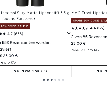
cximal Silky Matte Lippenstift 3,5 g
MAC Frost Lipstick
chiedene Farbtöne)
SPARE 20% CODE: SAL
 20% CODE: SALELF
4.4
(85)
4.7
(653)
2 von 85 Rezensen
n 653 Rezensenten wurden
23,00 €
iviert
7666,67 € pro KG
indliche Preisempfehlung:
Aktueller Preis:
 €
23,00 €
3 € pro KG
IN DEN WARENKORB
IN DE