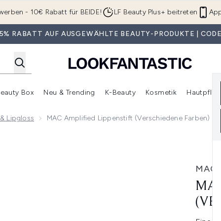
Zum Hauptinhalt springen
werben - 10€ Rabatt für BEIDE!
LF Beauty Plus+ beitreten
App
 35% RABATT AUF AUSGEWÄHLTE BEAUTY-PRODUKTE | CODE
eauty Box
Neu & Trending
K-Beauty
Kosmetik
Hautpfleg
r Shop)
lden (SALE)
Untermenü Anmelden (Geschenke)
Untermenü Anmelden (Marken)
Untermenü Anmelden (Beauty Box)
Untermenü Anmelden (Neu & T
Unt
& Lipgloss
MAC Amplified Lippenstift (Verschiedene Farben)
schiedene Farben)
MAC
MAC
(VE