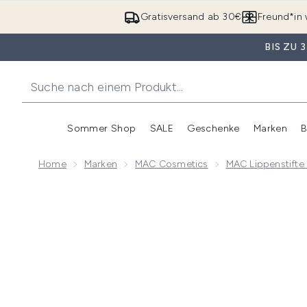
Gratisversand ab 30€
Freund*in 
BIS ZU
Sommer Shop
SALE
Geschenke
Marken
B
Untermenü Anmelden (Somme
Untermenü Anme
Home
Marken
MAC Cosmetics
MAC Lippenstifte 
Now showing image 1 MAC Amplified Lippenstift (Ver