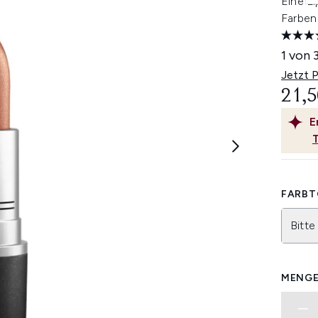
Eine Li
Farben 
1 von 
Jetzt 
21,5
E
FARBT
Bitte
MENGE