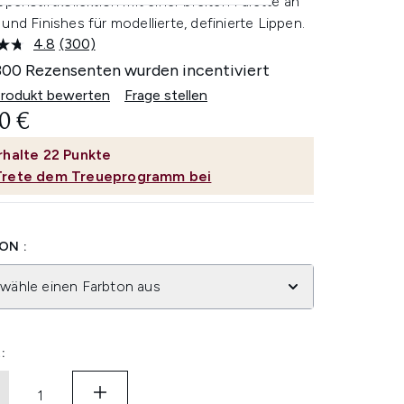
ppenstiftkollektion mit einer breiten Palette an
und Finishes für modellierte, definierte Lippen.
4.8
(300)
300
Bewertungen
300 Rezensenten wurden incentiviert
lesen.
Link
Produkt bewerten
Frage stellen
auf
0 €
derselben
Seite.
rhalte
22
Punkte
Trete dem Treueprogramm bei
ON :
 wähle einen Farbton aus
: