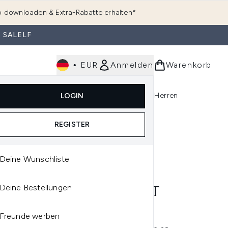
 downloaden & Extra-Rabatte erhalten*
 SALELF
•
EUR
Anmelden
Warenkorb
e
Haarpflege
Parfum
Körperpflege
Herren
LOGIN
rending)
ermenü Anmelden (K-Beauty)
Untermenü Anmelden (Kosmetik)
Untermenü Anmelden (Hautpflege)
Untermenü Anmelden (Haarpflege)
Untermenü Anmelden (Parfum)
REGISTER
Deine Wunschliste
Deine Bestellungen
 AMPLIFIED LIPPENSTIFT
RSCHIEDENE FARBEN)
Freunde werben