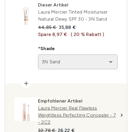
Dieser Artikel
Laura Mercier Tinted Moisturiser
Natural Dewy SPF 30 - 3N Sand
Unverbindliche Preisempfehlung:
Aktueller Preis:
44,85 €
35,88 €
Spare 8,97 €
( 20 % Rabatt )
*Shade
3N Sand
Empfohlener Artikel
Laura Mercier Real Flawless
Weightless Perfecting Concealer - 7
- 2C2
Unverbindliche Preisempfehlung:
Aktueller Preis:
32,78 €
26,22 €