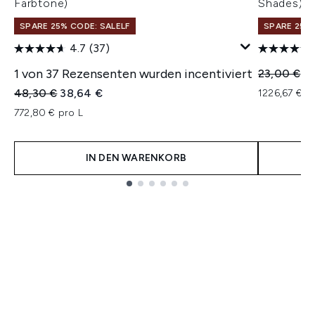
Farbtöne)
Shades)
SPARE 25% CODE: SALELF
SPARE 25% 
4.7
(37)
1 von 37 Rezensenten wurden incentiviert
Unverbindl
Ak
23,00 €
1
Unverbindliche Preisempfehlung:
Aktueller Preis:
48,30 €
38,64 €
1226,67 € p
772,80 € pro L
IN DEN WARENKORB
Showing slide 1