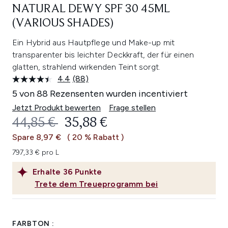
NATURAL DEWY SPF 30 45ML
(VARIOUS SHADES)
Ein Hybrid aus Hautpflege und Make-up mit
transparenter bis leichter Deckkraft, der für einen
glatten, strahlend wirkenden Teint sorgt.
4.4
(88)
88
Bewertungen
5 von 88 Rezensenten wurden incentiviert
lesen.
Link
Jetzt Produkt bewerten
Frage stellen
auf
UNVERBINDLICHE PREISEMPFEHL
AKTUELLER PREIS:
44,85 €
35,88 €
derselben
Seite.
Spare 8,97 €
( 20 % Rabatt )
797,33 € pro L
Erhalte
36
Punkte
Trete dem Treueprogramm bei
FARBTON :