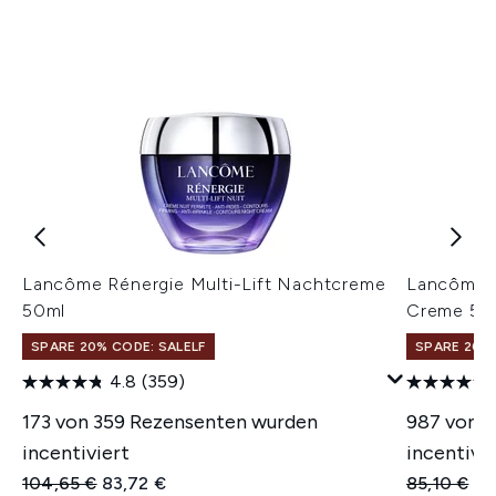
Lancôme Rénergie Multi-Lift Nachtcreme
Lancôme R
50ml
Creme 50 
SPARE 20% CODE: SALELF
SPARE 20% 
4.8
(359)
173 von 359 Rezensenten wurden
987 von 
incentiviert
incentivie
Unverbindliche Preisempfehlung:
Aktueller Preis:
Unverbindl
Akt
104,65 €
83,72 €
85,10 €
82