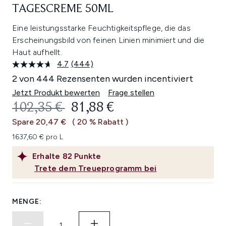
TAGESCREME 50ML
Eine leistungsstarke Feuchtigkeitspflege, die das
Erscheinungsbild von feinen Linien minimiert und die
Haut aufhellt.
4.7
(444)
444
Bewertungen
2 von 444 Rezensenten wurden incentiviert
lesen.
Link
Jetzt Produkt bewerten
Frage stellen
auf
UNVERBINDLICHE PREISEMPFEHL
AKTUELLER PREIS:
102,35 €
81,88 €
derselben
Seite.
Spare 20,47 €
( 20 % Rabatt )
1637,60 € pro L
Erhalte
82
Punkte
Trete dem Treueprogramm bei
MENGE: