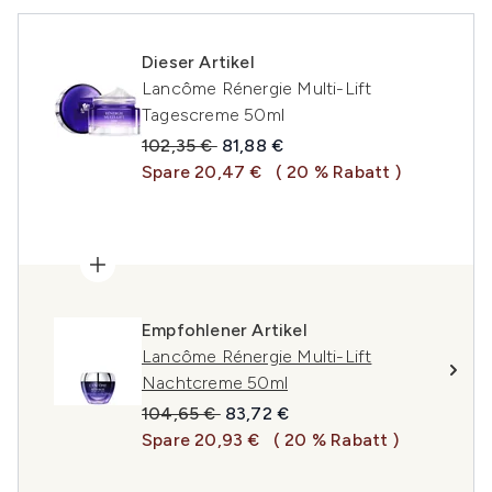
Dieser Artikel
Lancôme Rénergie Multi-Lift
Tagescreme 50ml
Unverbindliche Preisempfehlung:
Aktueller Preis:
102,35 €
81,88 €
Spare 20,47 €
( 20 % Rabatt )
Empfohlener Artikel
Lancôme Rénergie Multi-Lift
Nachtcreme 50ml
Unverbindliche Preisempfehlung:
Aktueller Preis:
104,65 €
83,72 €
Spare 20,93 €
( 20 % Rabatt )