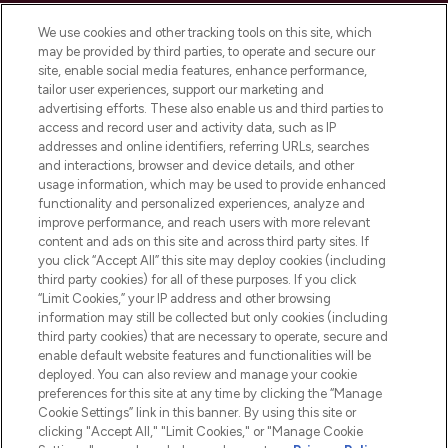
LOOKFANTASTIC ist Europas ultimativer
Beauty-Onlineshop mit den besten
We use cookies and other tracking tools on this site, which
Produkten aus Haut- und Haarpflege
may be provided by third parties, to operate and secure our
sowie Make-Up von über 200
site, enable social media features, enhance performance,
renommierten Marken. Shoppe online
tailor user experiences, support our marketing and
oder über die App mit kostenloser
advertising efforts. These also enable us and third parties to
access and record user and activity data, such as IP
Lieferung ab einem Einkaufswert von 30€.
addresses and online identifiers, referring URLs, searches
and interactions, browser and device details, and other
Cookie-Einwilligung
usage information, which may be used to provide enhanced
Do Not Sell or Share My Personal
functionality and personalized experiences, analyze and
Information
improve performance, and reach users with more relevant
content and ads on this site and across third party sites. If
you click “Accept All” this site may deploy cookies (including
HILFE & INFORMATION
third party cookies) for all of these purposes. If you click
“Limit Cookies,” your IP address and other browsing
information may still be collected but only cookies (including
IMPRESSUM
third party cookies) that are necessary to operate, secure and
enable default website features and functionalities will be
deployed. You can also review and manage your cookie
ÜBER LOOKFANTASTIC
preferences for this site at any time by clicking the “Manage
Cookie Settings” link in this banner. By using this site or
clicking "Accept All," "Limit Cookies," or "Manage Cookie