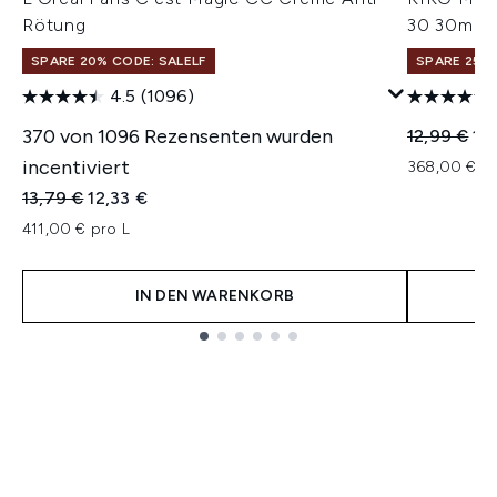
Rötung
30 30ml (
SPARE 20% CODE: SALELF
SPARE 25% 
4.5
(1096)
370 von 1096 Rezensenten wurden
Unverbindl
Akt
12,99 €
11
incentiviert
368,00 € pr
Unverbindliche Preisempfehlung:
Aktueller Preis:
13,79 €
12,33 €
411,00 € pro L
IN DEN WARENKORB
Showing slide 1