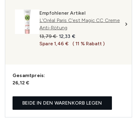
Empfohlener Artikel
L'Oréal Paris C'est Magic CC Creme
Anti-Rötung
Unverbindliche Preisempfehlung:
Aktueller Preis:
13,79 €
12,33 €
Spare 1,46 €
( 11 % Rabatt )
Gesamtpreis:
26,12 €
BEIDE IN DEN WARENKORB LEGEN