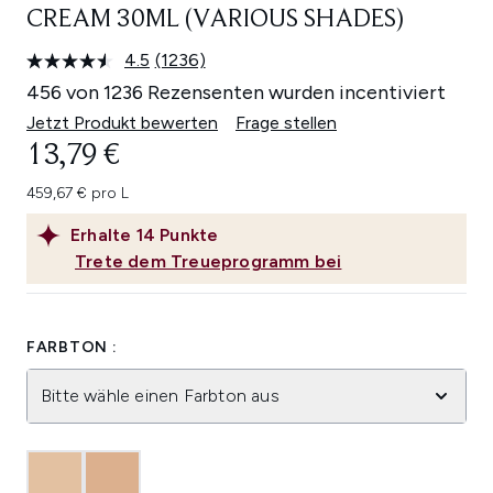
CREAM 30ML (VARIOUS SHADES)
4.5
(1236)
1236
Bewertungen
456 von 1236 Rezensenten wurden incentiviert
lesen.
Link
Jetzt Produkt bewerten
Frage stellen
auf
13,79 €
derselben
Seite.
459,67 € pro L
Erhalte
14
Punkte
Trete dem Treueprogramm bei
FARBTON :
Bitte wähle einen Farbton aus