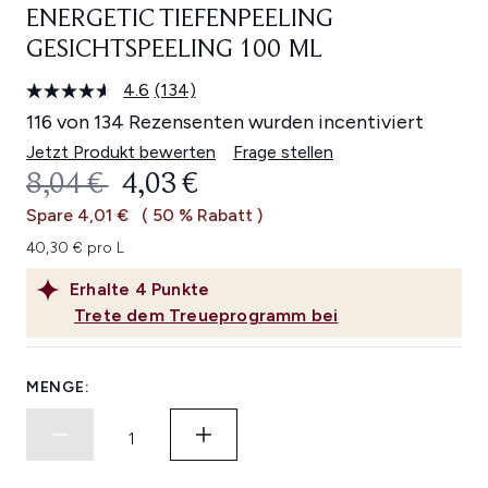
ENERGETIC TIEFENPEELING
GESICHTSPEELING 100 ML
4.6
(134)
134
Bewertungen
116 von 134 Rezensenten wurden incentiviert
lesen.
Link
Jetzt Produkt bewerten
Frage stellen
auf
UNVERBINDLICHE PREISEMPFEHL
AKTUELLER PREIS:
8,04 €
4,03 €
derselben
Seite.
Spare 4,01 €
( 50 % Rabatt )
40,30 € pro L
Erhalte
4
Punkte
Trete dem Treueprogramm bei
MENGE: