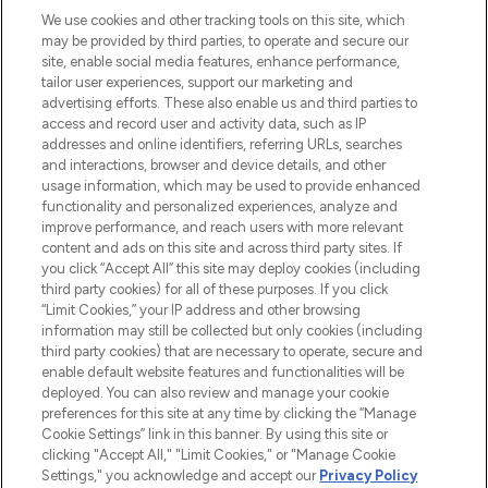
Beauty-Onlineshop mit den besten
We use cookies and other tracking tools on this site, which
Produkten aus Haut- und Haarpflege
may be provided by third parties, to operate and secure our
sowie Make-Up von über 200
site, enable social media features, enhance performance,
renommierten Marken. Shoppe online
tailor user experiences, support our marketing and
oder über die App mit kostenloser
advertising efforts. These also enable us and third parties to
access and record user and activity data, such as IP
Lieferung ab einem Einkaufswert von 30€.
addresses and online identifiers, referring URLs, searches
and interactions, browser and device details, and other
Cookie-Einwilligung
usage information, which may be used to provide enhanced
Do Not Sell or Share My Personal
functionality and personalized experiences, analyze and
Information
improve performance, and reach users with more relevant
content and ads on this site and across third party sites. If
you click “Accept All” this site may deploy cookies (including
HILFE & INFORMATION
third party cookies) for all of these purposes. If you click
“Limit Cookies,” your IP address and other browsing
information may still be collected but only cookies (including
IMPRESSUM
third party cookies) that are necessary to operate, secure and
enable default website features and functionalities will be
deployed. You can also review and manage your cookie
ÜBER LOOKFANTASTIC
preferences for this site at any time by clicking the “Manage
Cookie Settings” link in this banner. By using this site or
clicking "Accept All," "Limit Cookies," or "Manage Cookie
Settings," you acknowledge and accept our
Privacy Policy