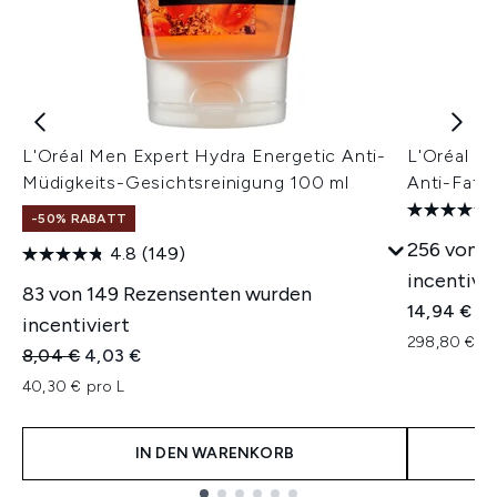
L'Oréal Men Expert Hydra Energetic Anti-
L'Oréal M
Müdigkeits-Gesichtsreinigung 100 ml
Anti-Fatig
-50% RABATT
256 von 
4.8
(149)
incentivie
83 von 149 Rezensenten wurden
14,94 €
incentiviert
298,80 € pr
Unverbindliche Preisempfehlung:
Aktueller Preis:
8,04 €
4,03 €
40,30 € pro L
IN DEN WARENKORB