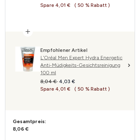
Spare 4,01 €
( 50 % Rabatt )
Empfohlener Artikel
L'Oréal Men Expert Hydra Energetic
Anti-Müdigkeits-Gesichtsreinigung
100 ml
Unverbindliche Preisempfehlung:
Aktueller Preis:
8,04 €
4,03 €
Spare 4,01 €
( 50 % Rabatt )
Gesamtpreis:
8,06 €