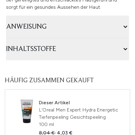
sorgt für ein gesundes Aussehen der Haut.
ANWEISUNG
INHALTSSTOFFE
HÄUFIG ZUSAMMEN GEKAUFT
Dieser Artikel
L'Oreal Men Expert Hydra Energetic
Tiefenpeeling Gesichtspeeling
100 ml
Unverbindliche Preisempfehlung:
Aktueller Preis:
8,04 €
4,03 €