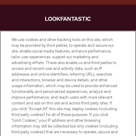
LOOKFANTASTIC ist Europas ultimativer
Beauty-Onlineshop mit den besten
We use cookies and other tracking tools on this site, which
Produkten aus Haut- und Haarpflege
may be provided by third parties, to operate and secure our
sowie Make-Up von über 200
site, enable social media features, enhance performance,
renommierten Marken. Shoppe online
tailor user experiences, support our marketing and
oder über die App mit kostenloser
advertising efforts. These also enable us and third parties to
access and record user and activity data, such as IP
Lieferung ab einem Einkaufswert von 30€.
addresses and online identifiers, referring URLs, searches
and interactions, browser and device details, and other
Cookie-Einwilligung
usage information, which may be used to provide enhanced
Do Not Sell or Share My Personal
functionality and personalized experiences, analyze and
Information
improve performance, and reach users with more relevant
content and ads on this site and across third party sites. If
you click “Accept All” this site may deploy cookies (including
HILFE & INFORMATION
third party cookies) for all of these purposes. If you click
“Limit Cookies,” your IP address and other browsing
information may still be collected but only cookies (including
IMPRESSUM
third party cookies) that are necessary to operate, secure and