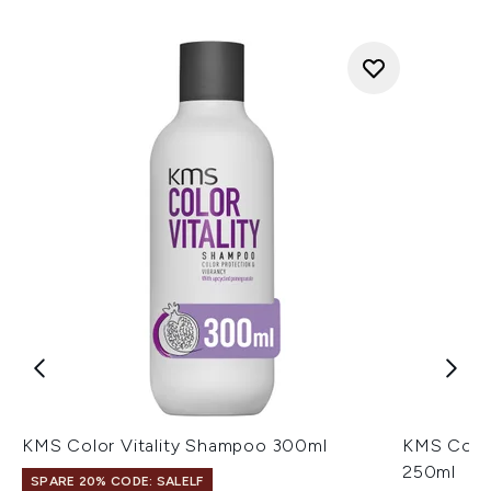
KMS Color Vitality Shampoo 300ml
KMS Color
250ml
SPARE 20% CODE: SALELF