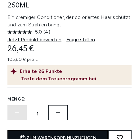
250ML
Ein cremiger Conditioner, der coloriertes Haar schützt
und zum Strahlen bringt.
5.0
(4)
4
Bewertungen
Jetzt Produkt bewerten
Frage stellen
lesen.
26,45 €
Link
auf
derselben
105,80 € pro L
Seite.
Erhalte
26
Punkte
Trete dem Treueprogramm bei
MENGE:
ZUM WARENKORB HINZUFÜGEN