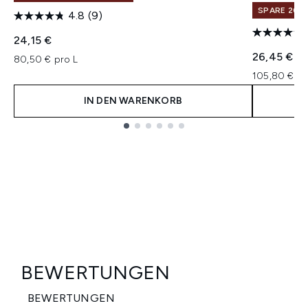
SPARE 20% 
4.8
(9)
24,15 €
26,45 €
80,50 € pro L
105,80 € pr
IN DEN WARENKORB
Showing slide 1