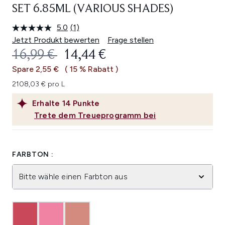
SET 6.85ML (VARIOUS SHADES)
5.0
(1)
Bewertung
lesen.
Jetzt Produkt bewerten
Frage stellen
Link
UNVERBINDLICHE PREISEMPFEHL
AKTUELLER PREIS:
16,99 €
14,44 €
auf
derselben
Spare 2,55 €
( 15 % Rabatt )
Seite.
2108,03 € pro L
Erhalte
14
Punkte
Trete dem Treueprogramm bei
FARBTON :
Bitte wähle einen Farbton aus