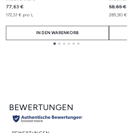
Unverbindl
Ak
77,63 €
58,65 €
57
172,51 € pro L
285,90 € pr
IN DEN WARENKORB
Showing slide 1