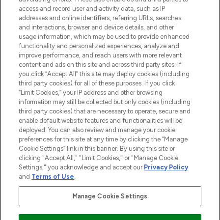
access and record user and activity data, such as IP
Lieferung ab einem Einkaufswert von 30€.
addresses and online identifiers, referring URLs, searches
and interactions, browser and device details, and other
Cookie-Einwilligung
usage information, which may be used to provide enhanced
Do Not Sell or Share My Personal
functionality and personalized experiences, analyze and
Information
improve performance, and reach users with more relevant
content and ads on this site and across third party sites. If
you click “Accept All” this site may deploy cookies (including
HILFE & INFORMATION
third party cookies) for all of these purposes. If you click
“Limit Cookies,” your IP address and other browsing
information may still be collected but only cookies (including
IMPRESSUM
third party cookies) that are necessary to operate, secure and
enable default website features and functionalities will be
deployed. You can also review and manage your cookie
ÜBER LOOKFANTASTIC
preferences for this site at any time by clicking the “Manage
Cookie Settings” link in this banner. By using this site or
clicking "Accept All," "Limit Cookies," or "Manage Cookie
Settings," you acknowledge and accept our
Privacy Policy
and
Terms of Use
.
Pay Securely With
Manage Cookie Settings