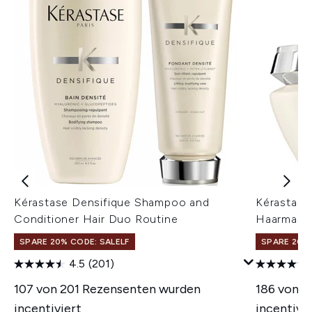
Kérastase Densifique Shampoo and
Kérastase
Conditioner Hair Duo Routine
Haarmask
SPARE 20% CODE: SALELF
SPARE 20% 
4.5
(201)
107 von 201 Rezensenten wurden
186 von 2
incentiviert
incentivie