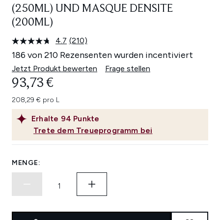
(250ML) UND MASQUE DENSITE
(200ML)
4.7
(210)
210
Bewertungen
186 von 210 Rezensenten wurden incentiviert
lesen.
Link
Jetzt Produkt bewerten
Frage stellen
auf
93,73 €
derselben
Seite.
208,29 € pro L
Erhalte
94
Punkte
Trete dem Treueprogramm bei
MENGE: