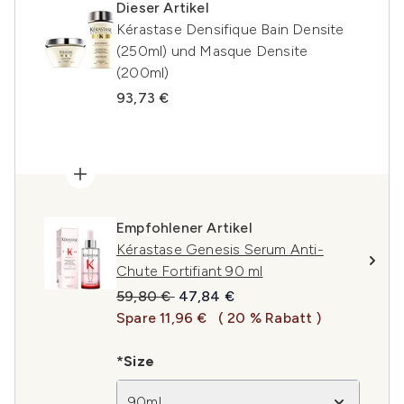
Dieser Artikel
Kérastase Densifique Bain Densite
(250ml) und Masque Densite
(200ml)
93,73 €
Empfohlener Artikel
Kérastase Genesis Serum Anti-
Chute Fortifiant 90 ml
Unverbindliche Preisempfehlung:
Aktueller Preis:
59,80 €
47,84 €
Spare 11,96 €
( 20 % Rabatt )
*Size
90ml