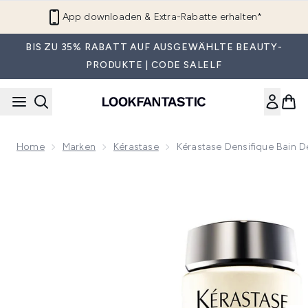
Zum Hauptinhalt springen
App downloaden & Extra-Rabatte erhalten*
BIS ZU 35% RABATT AUF AUSGEWÄHLTE BEAUTY-
PRODUKTE | CODE SALELF
Home
Marken
Kérastase
Kérastase Densifique Bain 
Now showing image 1 Kérastase Densifique Bain Densite (2