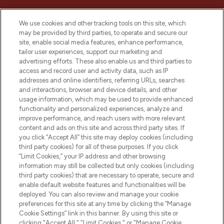
We use cookies and other tracking tools on this site, which
may be provided by third parties, to operate and secure our
site, enable social media features, enhance performance,
tailor user experiences, support our marketing and
advertising efforts. These also enable us and third parties to
access and record user and activity data, such as IP
addresses and online identifiers, referring URLs, searches
LOOKFANTASTIC ist Europas ultimativer
and interactions, browser and device details, and other
Beauty-Onlineshop mit den besten
usage information, which may be used to provide enhanced
Produkten aus Haut- und Haarpflege
functionality and personalized experiences, analyze and
improve performance, and reach users with more relevant
sowie Make-Up von über 200
content and ads on this site and across third party sites. If
renommierten Marken. Shoppe online
you click “Accept All” this site may deploy cookies (including
oder über die App mit kostenloser
third party cookies) for all of these purposes. If you click
Lieferung ab einem Einkaufswert von 30€.
“Limit Cookies,” your IP address and other browsing
information may still be collected but only cookies (including
Cookie-Einwilligung
third party cookies) that are necessary to operate, secure and
enable default website features and functionalities will be
Do Not Sell or Share My Personal
Information
deployed. You can also review and manage your cookie
preferences for this site at any time by clicking the “Manage
Cookie Settings” link in this banner. By using this site or
HILFE & INFORMATION
clicking "Accept All," "Limit Cookies," or "Manage Cookie