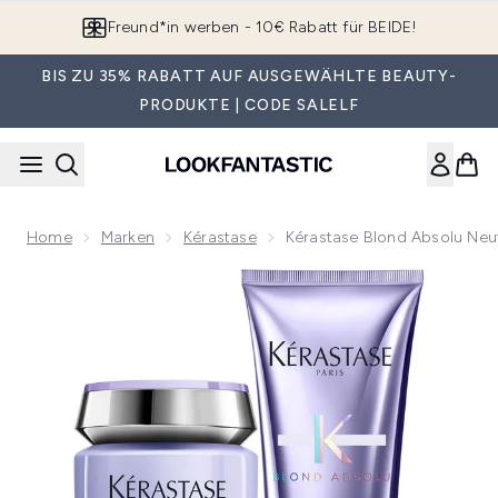
Zum Hauptinhalt springen
App downloaden & Extra-Rabatte erhalten*
BIS ZU 35% RABATT AUF AUSGEWÄHLTE BEAUTY-
PRODUKTE | CODE SALELF
Home
Marken
Kérastase
Kérastase Blond Absolu Neu
Now showing image 1 Kérastase Blond Absolu Neutralise an