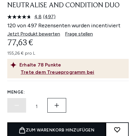
NEUTRALISE AND CONDITION DUO
4.8
(497)
497
Bewertungen
120 von 497 Rezensenten wurden incentiviert
lesen.
Link
Jetzt Produkt bewerten
Frage stellen
auf
77,63 €
derselben
Seite.
155,26 € pro L
Erhalte
78
Punkte
Trete dem Treueprogramm bei
MENGE:
ZUM WARENKORB HINZUFÜGEN