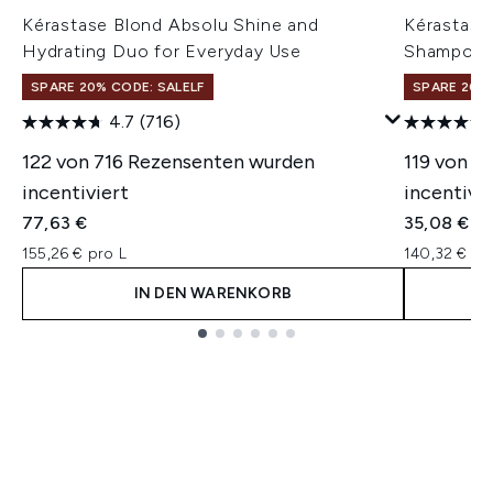
Kérastase Blond Absolu Shine and
Kérastase 
Hydrating Duo for Everyday Use
Shampoo 
SPARE 20% CODE: SALELF
SPARE 20% 
4.7
(716)
122 von 716 Rezensenten wurden
119 von 4
incentiviert
incentivie
77,63 €
35,08 €
155,26 € pro L
140,32 € pr
IN DEN WARENKORB
Showing slide 1