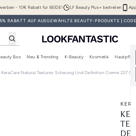
Zum Hauptinhalt springen
werben - 10€ Rabatt für BEIDE!
LF Beauty Plus+ beitreten
App
 35% RABATT AUF AUSGEWÄHLTE BEAUTY-PRODUKTE | CODE
eauty Box
Neu & Trending
K-Beauty
Kosmetik
Hautpfleg
r Shop)
lden (SALE)
Untermenü Anmelden (Geschenke)
Untermenü Anmelden (Marken)
Untermenü Anmelden (Beauty Box)
Untermenü Anmelden (Neu & T
Unt
KeraCare Natural Textures Schwung Und Definition Creme 227 G
ung und Definition Creme 227 g
KERA
KER
TEX
DEF