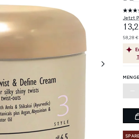
Jetzt 
13,2
58,28 €
E
MENGE
SPARE