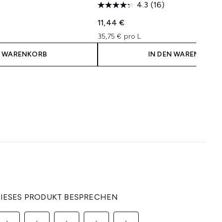
4.3
(16)
11,44 €
35,75 € pro L
N WARENKORB
IN DEN WARENKORB