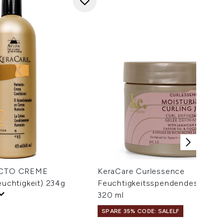
CTO CREME
KeraCare Curlessence
chtigkeit) 234g
Feuchtigkeitsspendendes Lock
320 ml
SPARE 35% CODE: SALELF