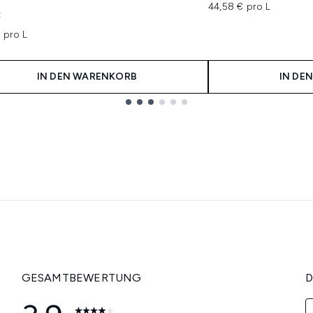
44,58 € pro L
€
 pro L
IN DEN WARENKORB
IN DE