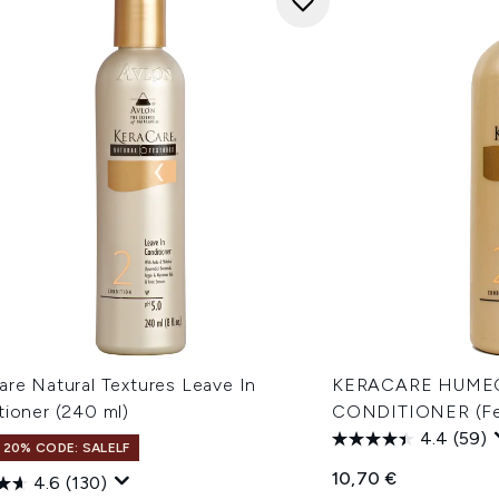
are Natural Textures Leave In
KERACARE HUME
tioner (240 ml)
CONDITIONER (Feu
4.4
(59)
 20% CODE: SALELF
10,70 €
4.6
(130)