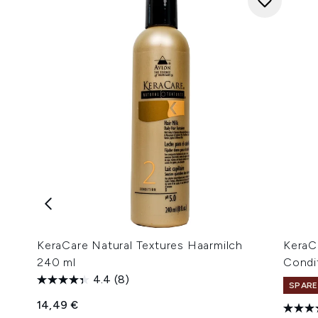
KeraCare Natural Textures Haarmilch
KeraC
240 ml
Condi
4.4
(8)
SPARE
14,49 €