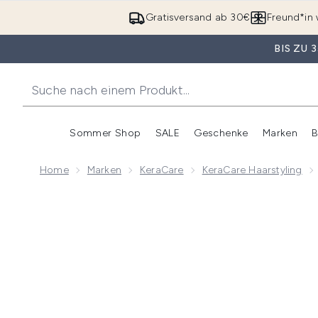
Gratisversand ab 30€
Freund*in 
BIS ZU
Sommer Shop
SALE
Geschenke
Marken
B
Untermenü Anmelden (Somme
Untermenü Anme
Home
Marken
KeraCare
KeraCare Haarstyling
Now showing image 1 KeraCare Natural Textures Schw