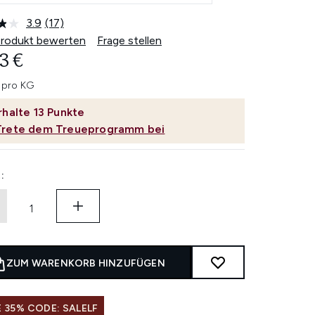
3.9
(17)
17
Bewertungen
Produkt bewerten
Frage stellen
lesen.
3 €
Link
auf
derselben
 pro KG
Seite.
rhalte
13
Punkte
Trete dem Treueprogramm bei
:
ZUM WARENKORB HINZUFÜGEN
 35% CODE: SALELF