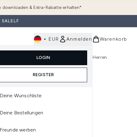
 downloaden & Extra-Rabatte erhalten*
 SALELF
•
EUR
Anmelden
Warenkorb
e
Haarpflege
Parfum
Körperpflege
Herren
LOGIN
rending)
ermenü Anmelden (K-Beauty)
Untermenü Anmelden (Kosmetik)
Untermenü Anmelden (Hautpflege)
Untermenü Anmelden (Haarpflege)
Untermenü Anmelden (Parfum)
REGISTER
Deine Wunschliste
CARE
Deine Bestellungen
ACARE NATURAL
TURES SCHWUNG UND
Freunde werben
INITION CREME 227 G