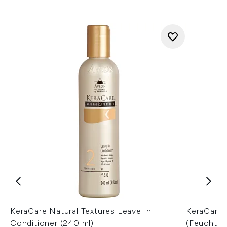
KeraCare Natural Textures Leave In
KeraCare 
Conditioner (240 ml)
(Feuchtigk