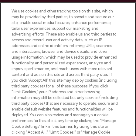
LOOKFANTASTIC ist Europas ultimativer
Beauty-Onlineshop mit den besten
We use cookies and other tracking tools on this site, which
Produkten aus Haut- und Haarpflege
may be provided by third parties, to operate and secure our
sowie Make-Up von über 200
site, enable social media features, enhance performance,
renommierten Marken. Shoppe online
tailor user experiences, support our marketing and
oder über die App mit kostenloser
advertising efforts. These also enable us and third parties to
access and record user and activity data, such as IP
Lieferung ab einem Einkaufswert von 30€.
addresses and online identifiers, referring URLs, searches
and interactions, browser and device details, and other
Cookie-Einwilligung
usage information, which may be used to provide enhanced
Do Not Sell or Share My Personal
functionality and personalized experiences, analyze and
Information
improve performance, and reach users with more relevant
content and ads on this site and across third party sites. If
you click “Accept All” this site may deploy cookies (including
HILFE & INFORMATION
third party cookies) for all of these purposes. If you click
“Limit Cookies,” your IP address and other browsing
information may still be collected but only cookies (including
IMPRESSUM
third party cookies) that are necessary to operate, secure and
enable default website features and functionalities will be
deployed. You can also review and manage your cookie
ÜBER LOOKFANTASTIC
preferences for this site at any time by clicking the “Manage
Cookie Settings” link in this banner. By using this site or
clicking "Accept All," "Limit Cookies," or "Manage Cookie