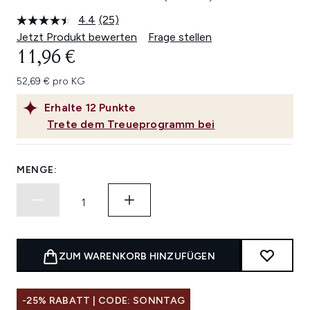
4.4
(25)
25
Bewertungen
Jetzt Produkt bewerten
Frage stellen
lesen.
11,96 €
Link
auf
derselben
52,69 € pro KG
Seite.
Erhalte
12
Punkte
Trete dem Treueprogramm bei
MENGE:
ZUM WARENKORB HINZUFÜGEN
-25% RABATT | CODE: SONNTAG