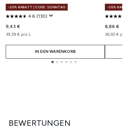
-25% RABATT | CODE: SONNTAG
-25% RABA
4.6
(130)
9,43 €
8,86 €
39,29 € pro L
36,92 € pro
IN DEN WARENKORB
Showing slide 1