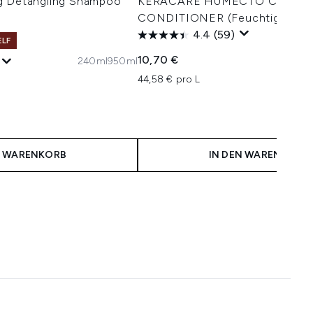
g Detangling Shampoo
KERACARE HUMECTO CREME
CONDITIONER (Feuchtigkeit) 
4.4
(59)
ELF
10,70 €
240ml
950ml
44,58 € pro L
N WARENKORB
IN DEN WARENKORB