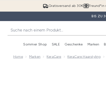
Gratisversand ab 30€
Freund*in 
BIS ZU
Sommer Shop
SALE
Geschenke
Marken
B
Untermenü Anmelden (Somme
Untermenü Anme
Home
Marken
KeraCare
KeraCare Haarstyling
Now showing image 1 KeraCare Hochglanz Glossifier 