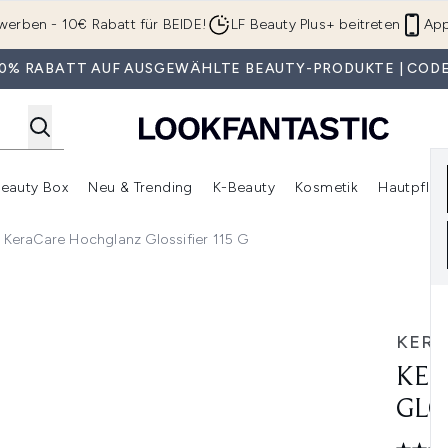
Zum Hauptinhalt springen
werben - 10€ Rabatt für BEIDE!
LF Beauty Plus+ beitreten
App
 30% RABATT AUF AUSGEWÄHLTE BEAUTY-PRODUKTE | CODE
eauty Box
Neu & Trending
K-Beauty
Kosmetik
Hautpfleg
r Shop)
lden (SALE)
Untermenü Anmelden (Geschenke)
Untermenü Anmelden (Marken)
Untermenü Anmelden (Beauty Box)
Untermenü Anmelden (Neu & T
Unt
KeraCare Hochglanz Glossifier 115 G
115 g
KERA
KER
GLO