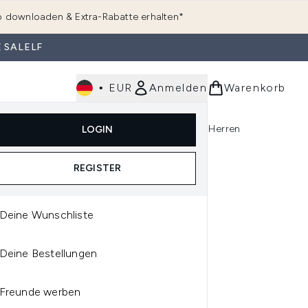
 downloaden & Extra-Rabatte erhalten*
 SALELF
•
EUR
Anmelden
Warenkorb
e
Haarpflege
Parfum
Körperpflege
Herren
LOGIN
rending)
ermenü Anmelden (K-Beauty)
Untermenü Anmelden (Kosmetik)
Untermenü Anmelden (Hautpflege)
Untermenü Anmelden (Haarpflege)
Untermenü Anmelden (Parfum)
REGISTER
Deine Wunschliste
CARE
Deine Bestellungen
ACARE HOCHGLANZ
SSIFIER 115 G
Freunde werben