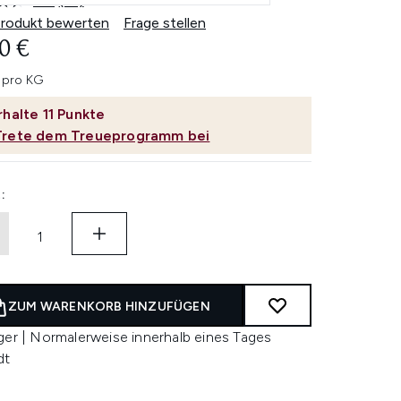
4.6
(18)
18
Bewertungen
Produkt bewerten
Frage stellen
lesen.
0 €
Link
auf
derselben
 pro KG
Seite.
rhalte
11
Punkte
Trete dem Treueprogramm bei
:
ZUM WARENKORB HINZUFÜGEN
ger | Normalerweise innerhalb eines Tages
dt