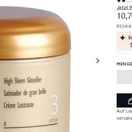
Jetzt 
10,7
93,04 €
E
MENGE
Auf La
versan