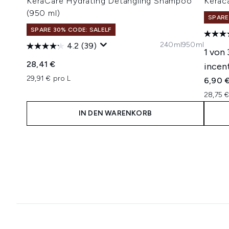
KeraCare Hydrating Detangling Shampoo
Kerac
(950 ml)
SPARE
SPARE 30% CODE: SALELF
240ml
950ml
4.2
(39)
1 von
28,41 €
incent
29,91 € pro L
6,90 
28,75 €
IN DEN WARENKORB
Showing slide 1