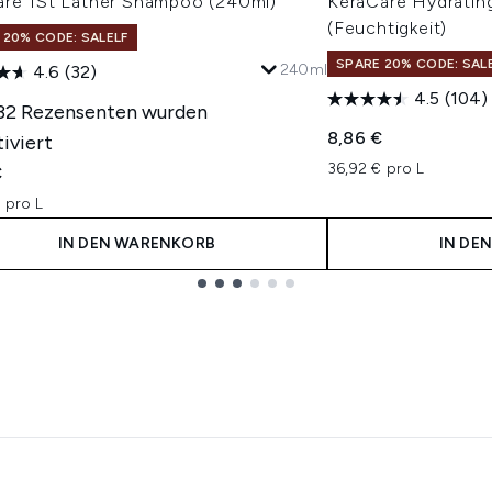
are 1St Lather Shampoo (240ml)
KeraCare Hydratin
(Feuchtigkeit)
 20% CODE: SALELF
SPARE 20% CODE: SAL
240ml
4.6
(32)
4.5
(104)
 32 Rezensenten wurden
8,86 €
iviert
36,92 € pro L
€
 pro L
IN DEN WARENKORB
IN DE