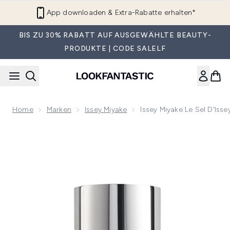
Zum Hauptinhalt springen
App downloaden & Extra-Rabatte erhalten*
BIS ZU 30% RABATT AUF AUSGEWÄHLTE BEAUTY-
PRODUKTE | CODE SALELF
Home
Marken
Issey Miyake
Issey Miyake Le Sel D'Isse
Now showing image 1 Issey Miyake Le Sel D'Issey Eau De Toi