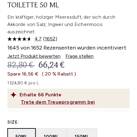
TOILETTE 50 ML
Ein kräftiger, holziger Meeresduft, der sich durch
Akkorde von Salz, Ingwer und Eichenmoos
auszeichnet.
4.7
(1652)
1652
Bewertungen
1645 von 1652 Rezensenten wurden incentiviert
lesen.
Link
Jetzt Produkt bewerten
Frage stellen
auf
UNVERBINDLICHE PREISEMPFEHL
AKTUELLER PREIS:
82,80 €
66,24 €
derselben
Seite.
Spare 16,56 €
( 20 % Rabatt )
1324,80 € pro L
Erhalte
66
Punkte
Trete dem Treueprogramm bei
SIZE:
50ML
100ML
150ML