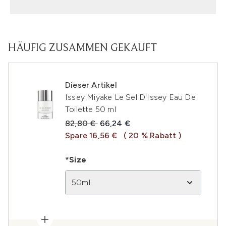
HÄUFIG ZUSAMMEN GEKAUFT
Dieser Artikel
Issey Miyake Le Sel D'Issey Eau De
Toilette 50 ml
Unverbindliche Preisempfehlung:
Aktueller Preis:
82,80 €
66,24 €
Spare 16,56 €
( 20 % Rabatt )
*Size
50ml