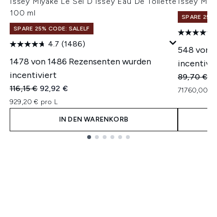
Issey Miyake Le Sel D'Issey Eau De Toilette
Issey Miy
100 ml
SPARE 25% 
SPARE 25% CODE: SALELF
4.7
(1486)
548 von 
1478 von 1486 Rezensenten wurden
incentivie
incentiviert
Unverbindl
Ak
89,70 €
7
Unverbindliche Preisempfehlung:
Aktueller Preis:
116,15 €
92,92 €
71760,00 € 
929,20 € pro L
IN DEN WARENKORB
Showing slide 1