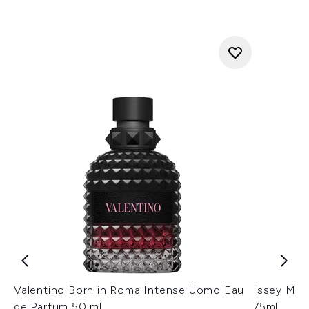
Valentino Born in Roma Intense Uomo Eau
Issey Miy
de Parfum 50 ml
75ml