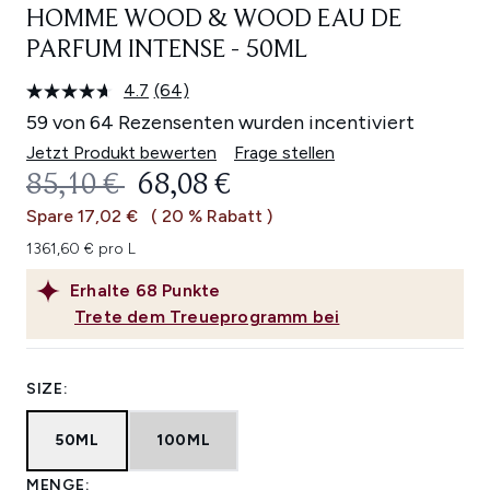
HOMME WOOD & WOOD EAU DE
PARFUM INTENSE - 50ML
4.7
(64)
64
Bewertungen
59 von 64 Rezensenten wurden incentiviert
lesen.
Link
Jetzt Produkt bewerten
Frage stellen
auf
UNVERBINDLICHE PREISEMPFEHL
AKTUELLER PREIS:
85,10 €
68,08 €
derselben
Seite.
Spare 17,02 €
( 20 % Rabatt )
1361,60 € pro L
Erhalte
68
Punkte
Trete dem Treueprogramm bei
SIZE:
50ML
100ML
MENGE: