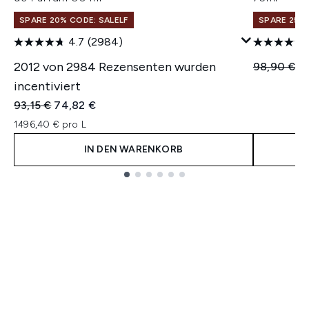
SPARE 20% CODE: SALELF
SPARE 25% 
4.7
(2984)
2012 von 2984 Rezensenten wurden
Unverbindl
Ak
98,90 €
7
incentiviert
Unverbindliche Preisempfehlung:
Aktueller Preis:
93,15 €
74,82 €
1496,40 € pro L
IN DEN WARENKORB
Showing slide 1