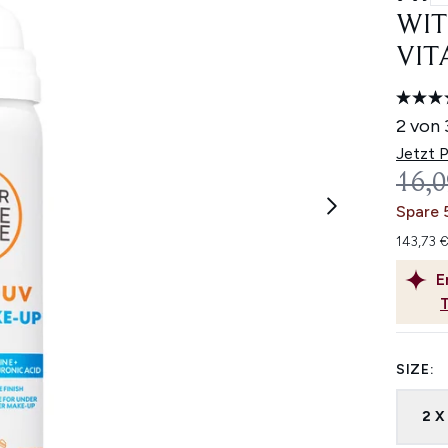
WIT
VIT
2 von 
Jetzt 
UNV
16,0
Spare 
143,73 €
E
SIZE:
2 X