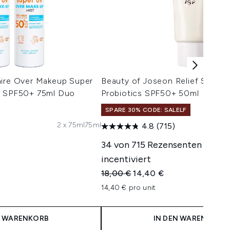
aire Over Makeup Super
Beauty of Joseon Relief Sun Ri
t SPF50+ 75ml Duo
Probiotics SPF50+ 50ml
SPARE 30% CODE: SALELF
2 x 75ml
75ml
4.8
(715)
isempfehlung:
eis:
34 von 715 Rezensenten wurd
incentiviert
Unverbindliche Preisempfehlung:
Aktueller Preis:
18,00 €
14,40 €
14,40 € pro unit
N WARENKORB
IN DEN WARENKORB