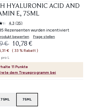
H HYALURONIC ACID AND
AMIN E, 75ML
4.3
(35)
35
Bewertungen
35 Rezensenten wurden incentiviert
lesen.
Link
Produkt bewerten
Frage stellen
auf
ERBINDLICHE PREISEMPFEHLUNG:
AKTUELLER PREIS:
9 €
10,78 €
derselben
Seite.
5,31 €
( 33 % Rabatt )
 pro L
rhalte
11
Punkte
Trete dem Treueprogramm bei
 75ML
75ML