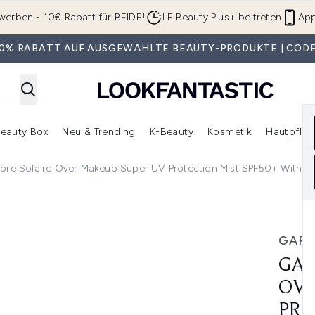
Zum Hauptinhalt springen
werben - 10€ Rabatt für BEIDE!
LF Beauty Plus+ beitreten
App
 30% RABATT AUF AUSGEWÄHLTE BEAUTY-PRODUKTE | CODE
eauty Box
Neu & Trending
K-Beauty
Kosmetik
Hautpfleg
r Shop)
lden (SALE)
Untermenü Anmelden (Geschenke)
Untermenü Anmelden (Marken)
Untermenü Anmelden (Beauty Box)
Untermenü Anmelden (Neu & T
Unt
bre Solaire Over Makeup Super UV Protection Mist SPF50+ With Hy
eup Super UV Protection Mist SPF50+ With Hyaluronic Acid A
GARN
GAR
OVE
PRO