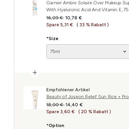
Garnier Ambre Solaire Over Makeup Su
With Hyaluronic Acid And Vitamin E, 75
Unverbindliche Preisempfehlung:
Aktueller Preis:
16,09 €
10,78 €
Spare 5,31 €
( 33 % Rabatt )
*Size
75ml
Empfohlener Artikel
Beauty of Joseon Relief Sun Rice + Pr
Unverbindliche Preisempfehlung:
Aktueller Preis:
18,00 €
14,40 €
Spare 3,60 €
( 20 % Rabatt )
*Option