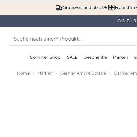
Gratisversand ab 30€
Freund*in 
BIS ZU
Sommer Shop
SALE
Geschenke
Marken
B
Untermenü Anmelden (Somme
Untermenü Anme
Home
Marken
Garnier Ambre Solaire
Garnier Am
Now showing image 1 Garnier Ambre Solaire Over Mak