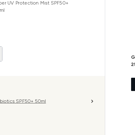
per UV Protection Mist SPF50+
ml
G
2
obiotics SPF50+ 50ml