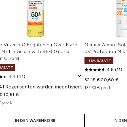
er Vitamin C Brightening Over Make-
Garnier Ambre Sol
Mist Invisible with SPF50+ and
UV Protection Mis
in C 75ml
-36% RABATT
RABATT
4.6
(11)
4.4
(41)
Unverbindliche Pre
Aktueller Pr
32,18 €
20,60 €
 41 Rezensenten wurden incentiviert
137,33 € pro L
indliche Preisempfehlung:
Aktueller Preis:
 €
10,61 €
€ pro L
IN DEN WARENKORB
IN DE