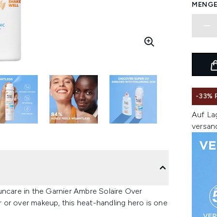
MENGE
-33%
Auf La
versan
uncare in the Garnier Ambre Solaire Over
 or over makeup, this heat-handling hero is one