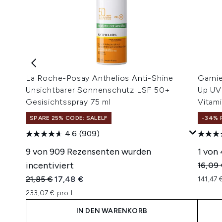
La Roche-Posay Anthelios Anti-Shine
Garni
Unsichtbarer Sonnenschutz LSF 50+
Up UV 
Gesisichtsspray 75 ml
Vitam
SPARE 25% CODE: SALELF
-34% 
4.6
(909)
9 von 909 Rezensenten wurden
1 von
incentiviert
Unverb
16,09
Unverbindliche Preisempfehlung:
Aktueller Preis:
21,85 €
17,48 €
141,47 
233,07 € pro L
IN DEN WARENKORB