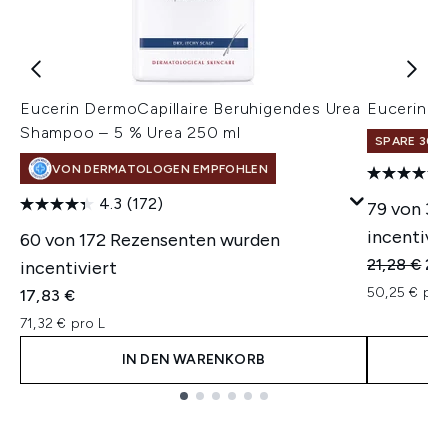
Eucerin DermoCapillaire Beruhigendes Urea
Eucerin U
Shampoo – 5 % Urea 250 ml
SPARE 30% 
VON DERMATOLOGEN EMPFOHLEN
4.3
(172)
79 von 35
incentivie
60 von 172 Rezensenten wurden
Unverbindl
Akt
21,28 €
20
incentiviert
50,25 € pro
17,83 €
71,32 € pro L
IN DEN WARENKORB
Showing slide 1