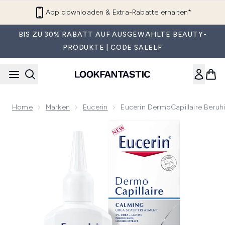
Zum Hauptinhalt springen
App downloaden & Extra-Rabatte erhalten*
BIS ZU 30% RABATT AUF AUSGEWÄHLTE BEAUTY-
PRODUKTE | CODE SALELF
Home
Marken
Eucerin
Eucerin DermoCapillaire Beru
Now showing image 1 Eucerin DermoCapillaire Beruhigende 