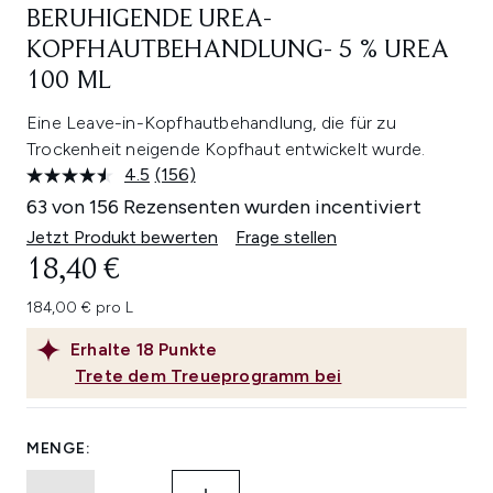
BERUHIGENDE UREA-
KOPFHAUTBEHANDLUNG- 5 % UREA
100 ML
Eine Leave-in-Kopfhautbehandlung, die für zu
Trockenheit neigende Kopfhaut entwickelt wurde.
4.5
(156)
156
Bewertungen
63 von 156 Rezensenten wurden incentiviert
lesen.
Link
Jetzt Produkt bewerten
Frage stellen
auf
18,40 €
derselben
Seite.
184,00 € pro L
Erhalte
18
Punkte
Trete dem Treueprogramm bei
MENGE: