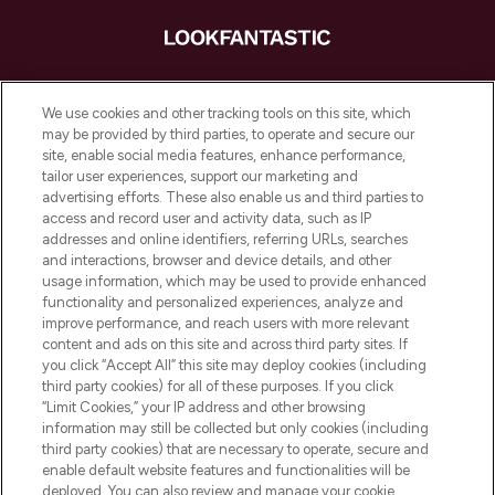
LOOKFANTASTIC ist Europas ultimativer
Beauty-Onlineshop mit den besten
We use cookies and other tracking tools on this site, which
Produkten aus Haut- und Haarpflege
may be provided by third parties, to operate and secure our
sowie Make-Up von über 200
site, enable social media features, enhance performance,
renommierten Marken. Shoppe online
tailor user experiences, support our marketing and
oder über die App mit kostenloser
advertising efforts. These also enable us and third parties to
access and record user and activity data, such as IP
Lieferung ab einem Einkaufswert von 30€.
addresses and online identifiers, referring URLs, searches
and interactions, browser and device details, and other
Cookie-Einwilligung
usage information, which may be used to provide enhanced
Do Not Sell or Share My Personal
functionality and personalized experiences, analyze and
Information
improve performance, and reach users with more relevant
content and ads on this site and across third party sites. If
you click “Accept All” this site may deploy cookies (including
HILFE & INFORMATION
third party cookies) for all of these purposes. If you click
“Limit Cookies,” your IP address and other browsing
information may still be collected but only cookies (including
IMPRESSUM
third party cookies) that are necessary to operate, secure and
enable default website features and functionalities will be
deployed. You can also review and manage your cookie