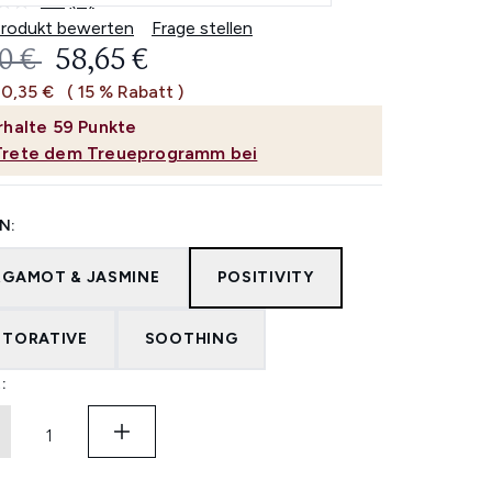
2.8
(4)
4
Bewertungen
Produkt bewerten
Frage stellen
lesen.
ERBINDLICHE PREISEMPFEHLUNG:
AKTUELLER PREIS:
0 €
58,65 €
Link
auf
10,35 €
( 15 % Rabatt )
derselben
Seite.
rhalte
59
Punkte
Trete dem Treueprogramm bei
N:
RGAMOT & JASMINE
POSITIVITY
STORATIVE
SOOTHING
: