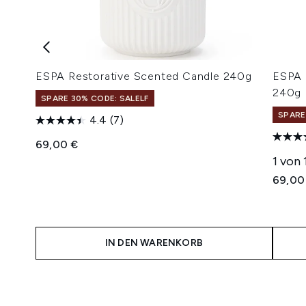
ESPA Restorative Scented Candle 240g
ESPA 
240g
SPARE 30% CODE: SALELF
SPARE
4.4
(7)
69,00 €
1 von
69,00
IN DEN WARENKORB
Showing slide 1