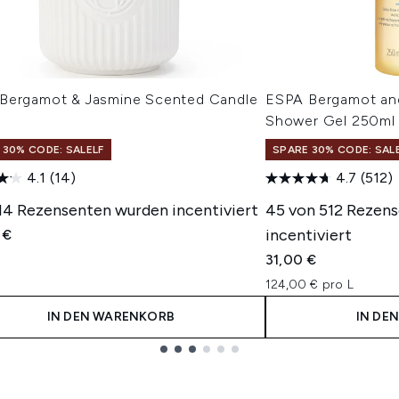
Bergamot & Jasmine Scented Candle
ESPA Bergamot and
Shower Gel 250ml
 30% CODE: SALELF
SPARE 30% CODE: SAL
4.1
(14)
4.7
(512)
 14 Rezensenten wurden incentiviert
45 von 512 Rezen
incentiviert
 €
31,00 €
124,00 € pro L
IN DEN WARENKORB
IN DE