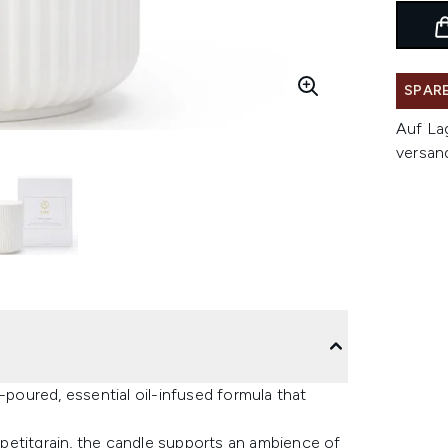
SPARE
Auf La
versan
-poured, essential oil-infused formula that
petitgrain, the candle supports an ambience of