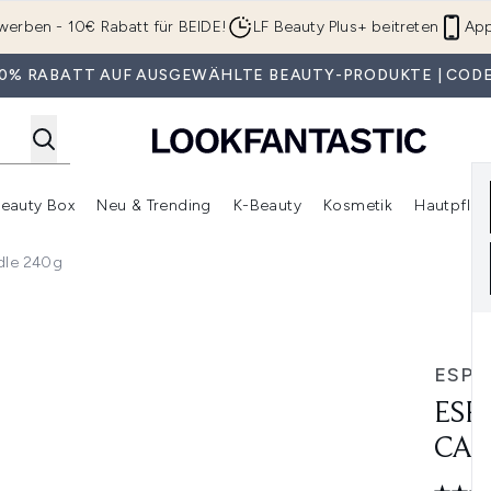
Zum Hauptinhalt springen
werben - 10€ Rabatt für BEIDE!
LF Beauty Plus+ beitreten
App
 30% RABATT AUF AUSGEWÄHLTE BEAUTY-PRODUKTE | CODE
eauty Box
Neu & Trending
K-Beauty
Kosmetik
Hautpfleg
r Shop)
lden (SALE)
Untermenü Anmelden (Geschenke)
Untermenü Anmelden (Marken)
Untermenü Anmelden (Beauty Box)
Untermenü Anmelden (Neu & T
Unt
ndle 240g
e 240g
ESPA
ESP
CAN