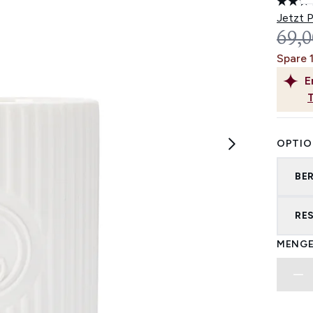
Jetzt 
UNV
69,0
Spare 
E
OPTIO
BE
RE
MENGE