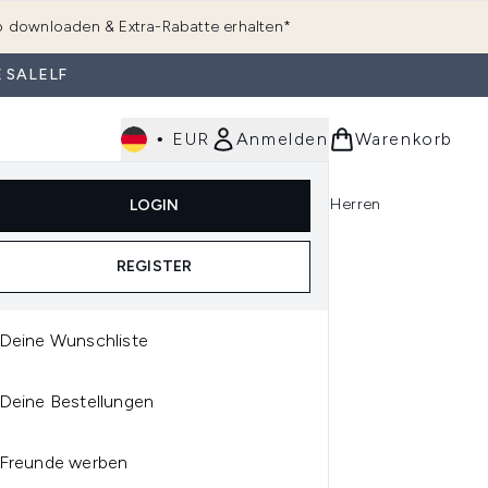
 downloaden & Extra-Rabatte erhalten*
 SALELF
•
EUR
Anmelden
Warenkorb
e
Haarpflege
Parfum
Körperpflege
Herren
LOGIN
rending)
ermenü Anmelden (K-Beauty)
Untermenü Anmelden (Kosmetik)
Untermenü Anmelden (Hautpflege)
Untermenü Anmelden (Haarpflege)
Untermenü Anmelden (Parfum)
REGISTER
Deine Wunschliste
Deine Bestellungen
A POSITIVITY SCENTED
DLE 240G
Freunde werben