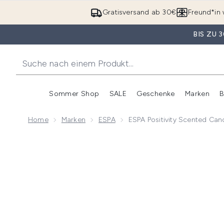
Gratisversand ab 30€
Freund*in 
BIS ZU
Sommer Shop
SALE
Geschenke
Marken
B
Untermenü Anmelden (Somme
Untermenü Anme
Home
Marken
ESPA
ESPA Positivity Scented Ca
Now showing image 1 ESPA Positivity Scented Candl