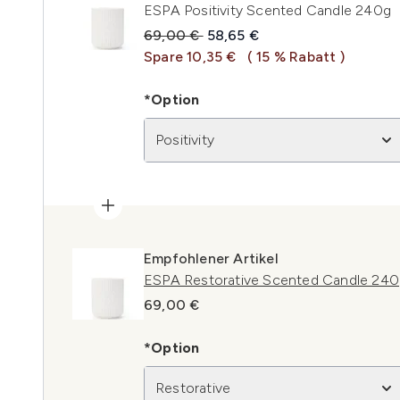
ESPA Positivity Scented Candle 240g
Unverbindliche Preisempfehlung:
Aktueller Preis:
69,00 €
58,65 €
Spare 10,35 €
( 15 % Rabatt )
*Option
Positivity
Empfohlener Artikel
ESPA Restorative Scented Candle 24
69,00 €
*Option
Restorative