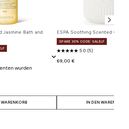
 Jasmine Bath and
ESPA Soothing Scented Candl
SPARE 30% CODE: SALELF
ELF
5.0
(5)
69,00 €
senten wurden
N WARENKORB
IN DEN WARENKORB