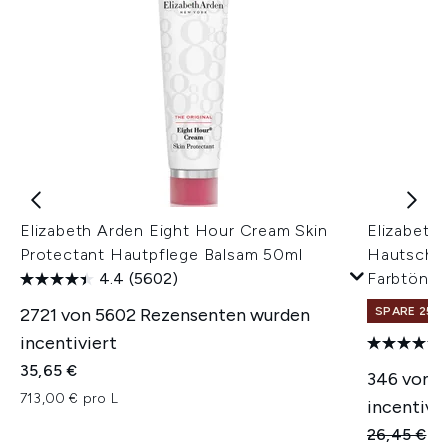
Elizabeth Arden Eight Hour Cream Skin
Elizabeth
Protectant Hautpflege Balsam 50ml
Hautschut
4.4
(5602)
Farbtöne)
2721 von 5602 Rezensenten wurden
SPARE 25% 
incentiviert
35,65 €
346 von 1
713,00 € pro L
incentivie
Unverbindl
Ak
26,45 €
25