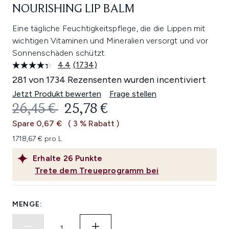
NOURISHING LIP BALM
Eine tägliche Feuchtigkeitspflege, die die Lippen mit
wichtigen Vitaminen und Mineralien versorgt und vor
Sonnenschäden schützt.
4.4
(1734)
1734
Bewertungen
281 von 1734 Rezensenten wurden incentiviert
lesen.
Link
Jetzt Produkt bewerten
Frage stellen
auf
UNVERBINDLICHE PREISEMPFEHL
AKTUELLER PREIS:
26,45 €
25,78 €
derselben
Seite.
Spare 0,67 €
( 3 % Rabatt )
1718,67 € pro L
Erhalte
26
Punkte
Trete dem Treueprogramm bei
MENGE: