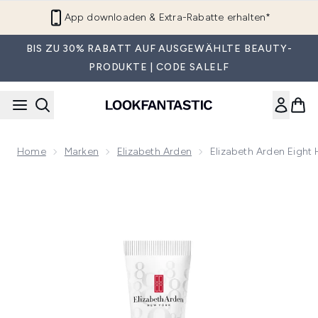
Zum Hauptinhalt springen
App downloaden & Extra-Rabatte erhalten*
BIS ZU 30% RABATT AUF AUSGEWÄHLTE BEAUTY-
PRODUKTE | CODE SALELF
Home
Marken
Elizabeth Arden
Elizabeth Arden Eight
Now showing image 1 Elizabeth Arden Eight Hour Nourishing