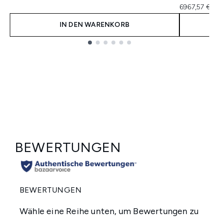
6967,57 € p
IN DEN WARENKORB
Showing slide 1