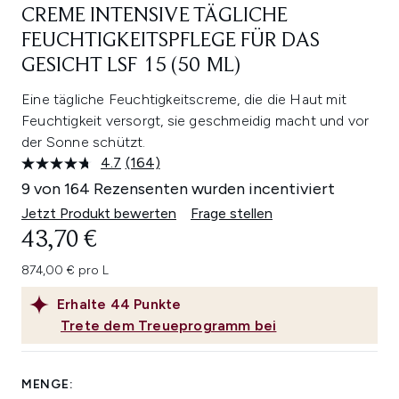
CREME INTENSIVE TÄGLICHE
FEUCHTIGKEITSPFLEGE FÜR DAS
GESICHT LSF 15 (50 ML)
Eine tägliche Feuchtigkeitscreme, die die Haut mit
Feuchtigkeit versorgt, sie geschmeidig macht und vor
der Sonne schützt.
4.7
(164)
164
Bewertungen
9 von 164 Rezensenten wurden incentiviert
lesen.
Link
Jetzt Produkt bewerten
Frage stellen
auf
43,70 €
derselben
Seite.
874,00 € pro L
Erhalte
44
Punkte
Trete dem Treueprogramm bei
MENGE: