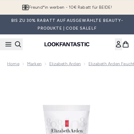
Zum Hauptinhalt springen
App downloaden & Extra-Rabatte erhalten*
BIS ZU 30% RABATT AUF AUSGEWÄHLTE BEAUTY-
PRODUKTE | CODE SALELF
Home
Marken
Elizabeth Arden
Elizabeth Arden Feuch
Now showing image 1 Elizabeth Arden Eight Hour Creme Intens