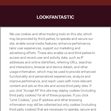
LOOKFANTASTIC ist Europas ultimativer
Beauty-Onlineshop mit den besten
We use cookies and other tracking tools on this site, which
Produkten aus Haut- und Haarpflege
may be provided by third parties, to operate and secure our
sowie Make-Up von über 200
site, enable social media features, enhance performance,
renommierten Marken. Shoppe online
tailor user experiences, support our marketing and
oder über die App mit kostenloser
advertising efforts. These also enable us and third parties to
access and record user and activity data, such as IP
Lieferung ab einem Einkaufswert von 30€.
addresses and online identifiers, referring URLs, searches
and interactions, browser and device details, and other
Cookie-Einwilligung
usage information, which may be used to provide enhanced
Do Not Sell or Share My Personal
functionality and personalized experiences, analyze and
Information
improve performance, and reach users with more relevant
content and ads on this site and across third party sites. If
you click “Accept All” this site may deploy cookies (including
HILFE & INFORMATION
third party cookies) for all of these purposes. If you click
“Limit Cookies,” your IP address and other browsing
information may still be collected but only cookies (including
IMPRESSUM
third party cookies) that are necessary to operate, secure and