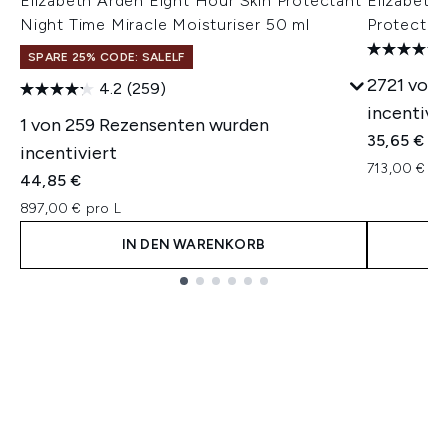
Elizabeth Arden Eight Hour Skin Protectant
Elizabeth
Night Time Miracle Moisturiser 50 ml
Protectan
SPARE 25% CODE: SALELF
2721 von
4.2
(259)
incentivie
1 von 259 Rezensenten wurden
35,65 €
incentiviert
713,00 € pr
44,85 €
897,00 € pro L
IN DEN WARENKORB
Showing slide 1