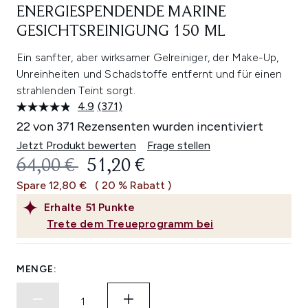
ENERGIESPENDENDE MARINE
GESICHTSREINIGUNG 150 ML
Ein sanfter, aber wirksamer Gelreiniger, der Make-Up,
Unreinheiten und Schadstoffe entfernt und für einen
strahlenden Teint sorgt.
4.9
(371)
371
Bewertungen
22 von 371 Rezensenten wurden incentiviert
lesen.
Link
Jetzt Produkt bewerten
Frage stellen
auf
UNVERBINDLICHE PREISEMPFEHL
AKTUELLER PREIS:
64,00 €
51,20 €
derselben
Seite.
Spare 12,80 €
( 20 % Rabatt )
Erhalte
51
Punkte
Trete dem Treueprogramm bei
MENGE: