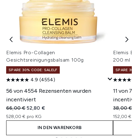
Elemis Pro-Collagen
Elemis Be
Gesichtsreinigungsbalsam 100g
200 ml
SPARE 30% CODE: SALELF
SPARE 30% 
4.9
(4554)
56 von 4554 Rezensenten wurden
11 von 77
incentiviert
incentivie
Unverbindliche Preisempfehlung:
Aktueller Preis:
Unverbindl
Ak
66,00 €
52,80 €
38,00 €
3
528,00 € pro KG
152,00 € pr
IN DEN WARENKORB