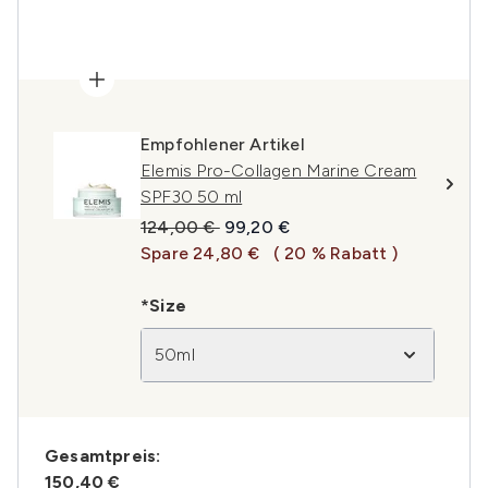
Empfohlener Artikel
Elemis Pro-Collagen Marine Cream
SPF30 50 ml
Unverbindliche Preisempfehlung:
Aktueller Preis:
124,00 €
99,20 €
Spare 24,80 €
( 20 % Rabatt )
*Size
50ml
Gesamtpreis:
150,40 €