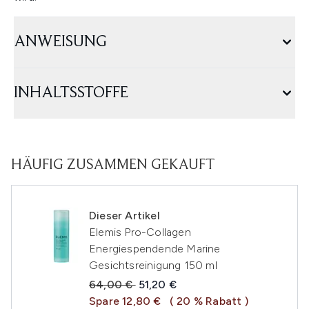
ANWEISUNG
INHALTSSTOFFE
HÄUFIG ZUSAMMEN GEKAUFT
Dieser Artikel
Elemis Pro-Collagen
Energiespendende Marine
Gesichtsreinigung 150 ml
Unverbindliche Preisempfehlung:
Aktueller Preis:
64,00 €
51,20 €
Spare 12,80 €
( 20 % Rabatt )