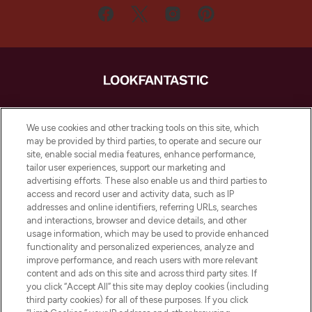
LOOKFANTASTIC ist Europas ultimativer
Beauty-Onlineshop mit den besten
We use cookies and other tracking tools on this site, which
Produkten aus Haut- und Haarpflege
may be provided by third parties, to operate and secure our
sowie Make-Up von über 200
site, enable social media features, enhance performance,
renommierten Marken. Shoppe online
tailor user experiences, support our marketing and
oder über die App mit kostenloser
advertising efforts. These also enable us and third parties to
access and record user and activity data, such as IP
Lieferung ab einem Einkaufswert von 30€.
addresses and online identifiers, referring URLs, searches
and interactions, browser and device details, and other
Cookie-Einwilligung
usage information, which may be used to provide enhanced
Do Not Sell or Share My Personal
functionality and personalized experiences, analyze and
Information
improve performance, and reach users with more relevant
content and ads on this site and across third party sites. If
you click “Accept All” this site may deploy cookies (including
HILFE & INFORMATION
third party cookies) for all of these purposes. If you click