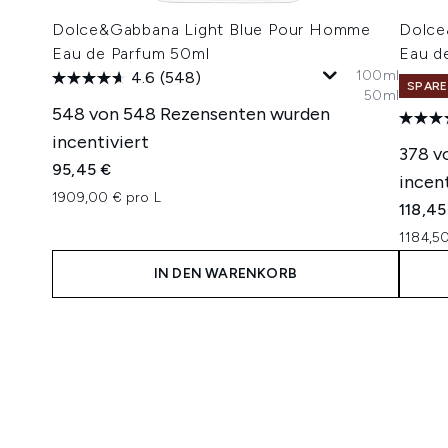
Dolce&Gabbana Light Blue Pour Homme
Dolce
Eau de Parfum 50ml
Eau d
100ml
4.6
(548)
SPARE
50ml
548 von 548 Rezensenten wurden
incentiviert
378 v
95,45 €
incent
1909,00 € pro L
118,45
1184,50
IN DEN WARENKORB
Showing slide 1