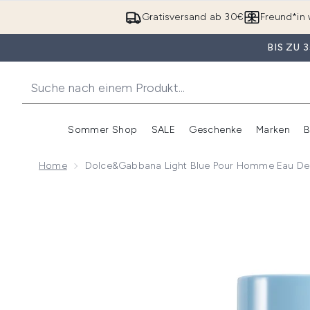
Gratisversand ab 30€
Freund*in 
BIS ZU
Sommer Shop
SALE
Geschenke
Marken
B
Untermenü Anmelden (Somme
Untermenü Anme
Home
Dolce&Gabbana Light Blue Pour Homme Eau De
Now showing image 1 Dolce&Gabbana Light Blue Po