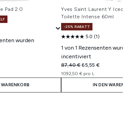
e Pad 2.0
Yves Saint Laurent Y Iced Col
Toilette Intense 60ml
ELF
-25% RABATT
5.0
(1)
senten wurden
1 von 1 Rezensenten wurden
incentiviert
isempfehlung:
reis:
Unverbindliche Preisempfehlung:
Aktueller Preis:
87,40 €
65,55 €
1092,50 € pro L
N WARENKORB
IN DEN WARENKORB