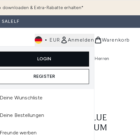
 downloaden & Extra-Rabatte erhalten*
 SALELF
•
EUR
Anmelden
Warenkorb
e
Haarpflege
Parfum
Körperpflege
Herren
LOGIN
rending)
ermenü Anmelden (K-Beauty)
Untermenü Anmelden (Kosmetik)
Untermenü Anmelden (Hautpflege)
Untermenü Anmelden (Haarpflege)
Untermenü Anmelden (Parfum)
REGISTER
Deine Wunschliste
CE&GABBANA
Deine Bestellungen
CE&GABBANA LIGHT BLUE
R HOMME EAU DE PARFUM
Freunde werben
ML