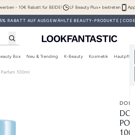
Zum Hauptinhalt springen
werben - 10€ Rabatt für BEIDE!
LF Beauty Plus+ beitreten
App
 35% RABATT AUF AUSGEWÄHLTE BEAUTY-PRODUKTE | CODE
eauty Box
Neu & Trending
K-Beauty
Kosmetik
Hautpfleg
r Shop)
lden (SALE)
Untermenü Anmelden (Geschenke)
Untermenü Anmelden (Marken)
Untermenü Anmelden (Beauty Box)
Untermenü Anmelden (Neu & T
Unt
 Parfum 100ml
ur Homme Eau de Parfum 100ml
DOL
DOL
POU
100