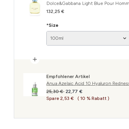
Dolce&Gabbana Light Blue Pour Homm
132,25 €
*Size
100ml
Empfohlener Artikel
Anua Azelaic Acid 10 Hyaluron Redne
Unverbindliche Preisempfehlung:
Aktueller Preis:
25,30 €
22,77 €
Spare 2,53 €
( 10 % Rabatt )