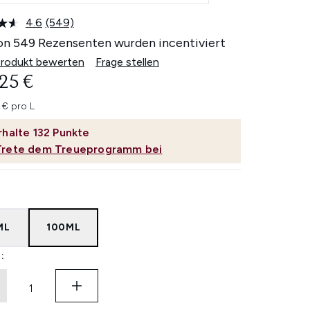
4.6
(549)
549
Bewertungen
on 549 Rezensenten wurden incentiviert
lesen.
Link
Produkt bewerten
Frage stellen
auf
25 €
derselben
Seite.
 € pro L
rhalte
132
Punkte
Trete dem Treueprogramm bei
ML
100ML
: