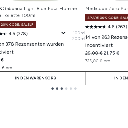
&Gabbana Light Blue Pour Homme
Medicube Zero Por
e Toilette 100ml
SPARE 30% CODE: SAL
 20% CODE: SALELF
4.6
(263)
100ml
4.5
(378)
14 von 263 Rezen
200ml
on 378 Rezensenten wurden
incentiviert
iviert
Unverbindliche Pre
Aktueller P
29,00 €
21,75 €
 €
725,00 € pro L
 € pro L
IN DEN WARENKORB
IN DE