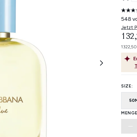
548 v
Jetzt 
132,
1322,50
E
SIZE:
50
MENGE