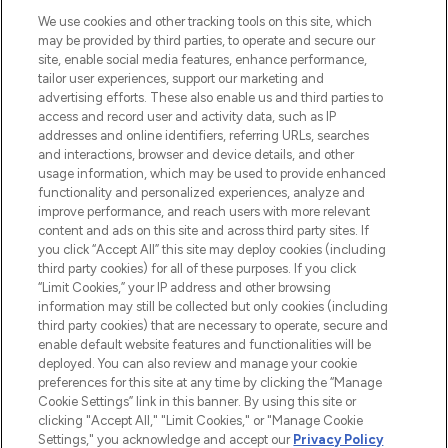
Beauty-Onlineshop mit den besten
We use cookies and other tracking tools on this site, which
Produkten aus Haut- und Haarpflege
may be provided by third parties, to operate and secure our
sowie Make-Up von über 200
site, enable social media features, enhance performance,
renommierten Marken. Shoppe online
tailor user experiences, support our marketing and
oder über die App mit kostenloser
advertising efforts. These also enable us and third parties to
access and record user and activity data, such as IP
Lieferung ab einem Einkaufswert von 30€.
addresses and online identifiers, referring URLs, searches
and interactions, browser and device details, and other
Cookie-Einwilligung
usage information, which may be used to provide enhanced
Do Not Sell or Share My Personal
functionality and personalized experiences, analyze and
Information
improve performance, and reach users with more relevant
content and ads on this site and across third party sites. If
you click “Accept All” this site may deploy cookies (including
HILFE & INFORMATION
third party cookies) for all of these purposes. If you click
“Limit Cookies,” your IP address and other browsing
information may still be collected but only cookies (including
IMPRESSUM
third party cookies) that are necessary to operate, secure and
enable default website features and functionalities will be
deployed. You can also review and manage your cookie
ÜBER LOOKFANTASTIC
preferences for this site at any time by clicking the “Manage
Cookie Settings” link in this banner. By using this site or
clicking "Accept All," "Limit Cookies," or "Manage Cookie
Settings," you acknowledge and accept our
Privacy Policy