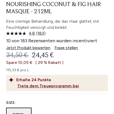
NOURISHING COCONUT & FIG HAIR
MASQUE - 212ML
Eine cremige Behandlung, die das Haar glättet, mit
Feuchtigkeit versorgt und belebt.
4.8
(183)
183
Bewertungen
10 von 183 Rezensenten wurden incentiviert
lesen.
Link
Jetzt Produkt bewerten
Frage stellen
auf
UNVERBINDLICHE PREISEMPFEHL
AKTUELLER PREIS:
34,50 €
24,45 €
derselben
Seite.
Spare 10,05 €
( 29 % Rabatt )
115,33 € pro L
Erhalte
24
Punkte
Trete dem Treueprogramm bei
SIZE: