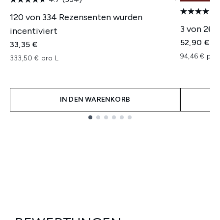
120 von 334 Rezensenten wurden
3 von 26 
incentiviert
52,90 €
33,35 €
94,46 € pro
333,50 € pro L
IN DEN WARENKORB
Showing slide 1