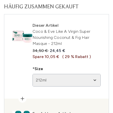
HÄUFIG ZUSAMMEN GEKAUFT
Dieser Artikel
Coco & Eve Like A Virgin Super
Nourishing Coconut & Fig Hair
Masque - 212ml
Unverbindliche Preisempfehlung:
Aktueller Preis:
34,50 €
24,45 €
Spare 10,05 €
( 29 % Rabatt )
*Size
212ml