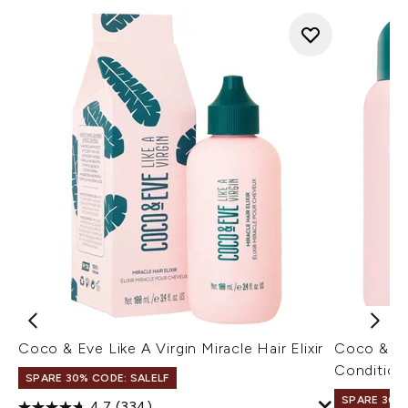
Coco & Eve Like A Virgin Miracle Hair Elixir
Coco & Ev
Condition
SPARE 30% CODE: SALELF
SPARE 30% 
4.7
(334)