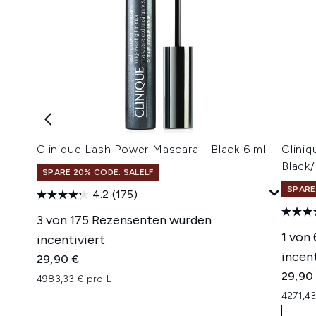
Clinique Lash Power Mascara - Black 6 ml
Clini
Black
SPARE 20% CODE: SALELF
SPARE
4.2
(175)
3 von 175 Rezensenten wurden
1 von
incentiviert
incent
29,90 €
29,90
4983,33 € pro L
4271,43