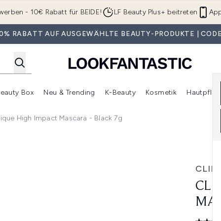
Zum Hauptinhalt springen
werben - 10€ Rabatt für BEIDE!
LF Beauty Plus+ beitreten
App
 30% RABATT AUF AUSGEWÄHLTE BEAUTY-PRODUKTE | CODE
eauty Box
Neu & Trending
K-Beauty
Kosmetik
Hautpfleg
r Shop)
lden (SALE)
Untermenü Anmelden (Geschenke)
Untermenü Anmelden (Marken)
Untermenü Anmelden (Beauty Box)
Untermenü Anmelden (Neu & T
Unt
nique High Impact Mascara - Black 7g
Black 7g
CLIN
CLI
MAS