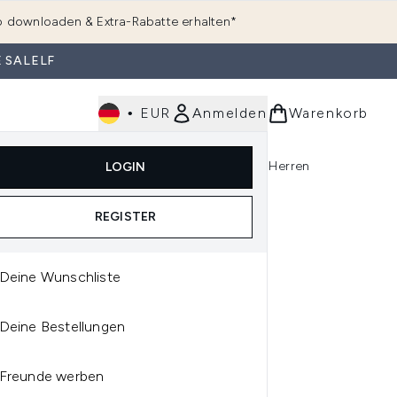
 downloaden & Extra-Rabatte erhalten*
 SALELF
•
EUR
Anmelden
Warenkorb
e
Haarpflege
Parfum
Körperpflege
Herren
LOGIN
rending)
ermenü Anmelden (K-Beauty)
Untermenü Anmelden (Kosmetik)
Untermenü Anmelden (Hautpflege)
Untermenü Anmelden (Haarpflege)
Untermenü Anmelden (Parfum)
REGISTER
Deine Wunschliste
IQUE
Deine Bestellungen
NIQUE HIGH IMPACT
CARA - BLACK 7G
Freunde werben