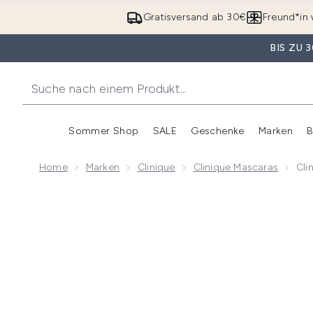
Gratisversand ab 30€
Freund*in 
BIS ZU
Sommer Shop
SALE
Geschenke
Marken
B
Untermenü Anmelden (Somme
Untermenü Anme
Home
Marken
Clinique
Clinique Mascaras
Cli
Now showing image 1 Clinique High Impact Mascara - 