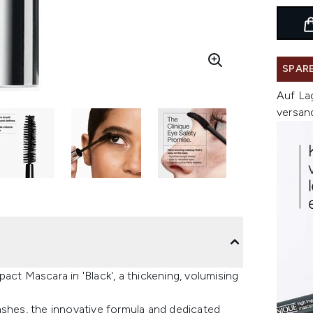
SPARE
Auf La
versan
act Mascara in 'Black', a thickening, volumising
ashes, the innovative formula and dedicated