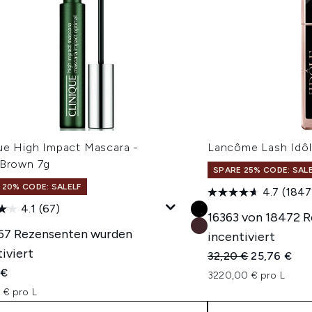
que High Impact Mascara -
Lancôme Lash Idôl
/Brown 7g
SPARE 25% CODE: SAL
 20% CODE: SALELF
4.7
(1847
4.1
(67)
16363 von 18472 
 67 Rezensenten wurden
incentiviert
iviert
Unverbindliche Pre
Aktueller Pr
32,20 €
25,76 €
 €
3220,00 € pro L
 € pro L