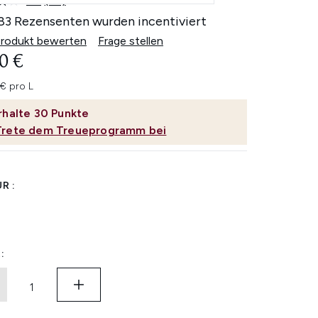
4.1
(83)
83
Bewertungen
83 Rezensenten wurden incentiviert
lesen.
Link
Produkt bewerten
Frage stellen
auf
0 €
derselben
Seite.
 € pro L
rhalte
30
Punkte
Trete dem Treueprogramm bei
R :
: