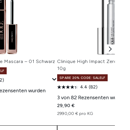
e Mascara – 01 Schwarz
Clinique High Impact Zero Grav
10g
ELF
SPARE 20% CODE: SALELF
2)
4.4
(82)
Rezensenten wurden
3 von 82 Rezensenten wurden i
29,90 €
isempfehlung:
eis:
2990,00 € pro KG