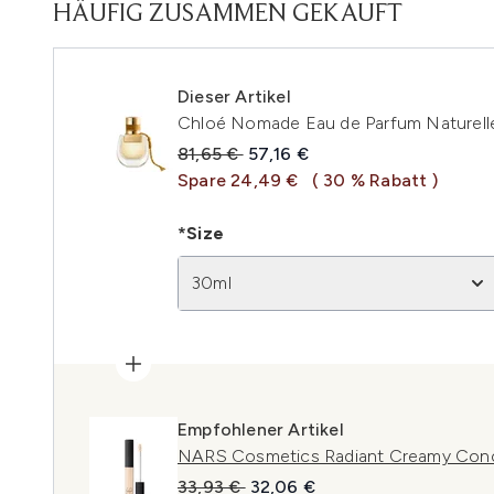
HÄUFIG ZUSAMMEN GEKAUFT
Dieser Artikel
Chloé Nomade Eau de Parfum Naturell
Unverbindliche Preisempfehlung:
Aktueller Preis:
81,65 €
57,16 €
Spare 24,49 €
( 30 % Rabatt )
*Size
30ml
Empfohlener Artikel
NARS Cosmetics Radiant Creamy Concea
Unverbindliche Preisempfehlung:
Aktueller Preis:
33,93 €
32,06 €