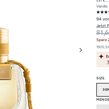
Ein kös
Vanille.
94 von
Jetzt 
UNV
81,6
Spare 
1905,33
E
SIZE:
30
MENGE