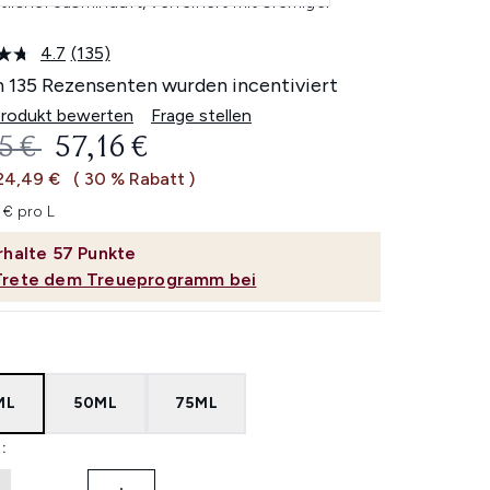
tlicher Jasminduft, verfeinert mit cremiger
4.7
(135)
135
Bewertungen
 135 Rezensenten wurden incentiviert
lesen.
Link
Produkt bewerten
Frage stellen
auf
ERBINDLICHE PREISEMPFEHLUNG:
AKTUELLER PREIS:
5 €
57,16 €
derselben
Seite.
24,49 €
( 30 % Rabatt )
 € pro L
rhalte
57
Punkte
Trete dem Treueprogramm bei
ML
50ML
75ML
: