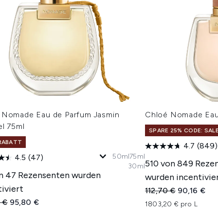
 Nomade Eau de Parfum Jasmin
Chloé Nomade Eau
el 75ml
SPARE 25% CODE: SAL
RABATT
4.7
(849)
50ml
75ml
4.5
(47)
510 von 849 Reze
30ml
n 47 Rezensenten wurden
wurden incentivie
iviert
Unverbindliche Pre
Aktueller P
112,70 €
90,16 €
indliche Preisempfehlung:
Aktueller Preis:
 €
95,80 €
1803,20 € pro L