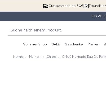
Gratisversand ab 30€
Freund*in 
BIS ZU
Sommer Shop
SALE
Geschenke
Marken
B
Untermenü Anmelden (Somme
Untermenü Anme
Home
Marken
Chloe
Chloé Nomade Eau De Parfu
Now showing image 1 Chloé Nomade Eau de Parfum Na