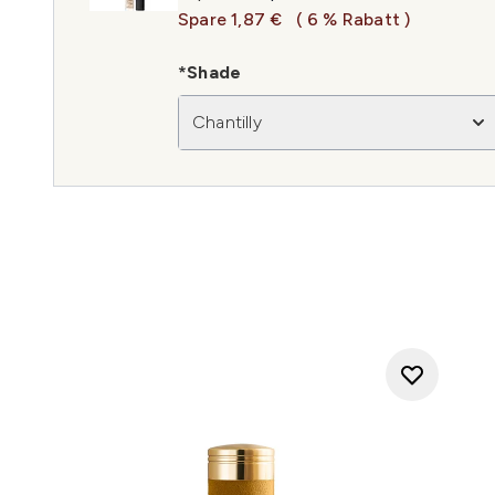
Spare 1,87 €
( 6 % Rabatt )
*Shade
Chantilly