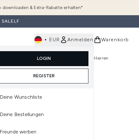
 downloaden & Extra-Rabatte erhalten*
 SALELF
•
EUR
Anmelden
Warenkorb
e
Haarpflege
Parfum
Körperpflege
Herren
LOGIN
rending)
ermenü Anmelden (K-Beauty)
Untermenü Anmelden (Kosmetik)
Untermenü Anmelden (Hautpflege)
Untermenü Anmelden (Haarpflege)
Untermenü Anmelden (Parfum)
REGISTER
Deine Wunschliste
OÉ
Deine Bestellungen
OÉ NOMADE EAU DE
FUM NATURELLE 30 ML
Freunde werben