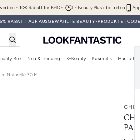
Zum Hauptinhalt springen
werben - 10€ Rabatt für BEIDE!
LF Beauty Plus+ beitreten
App
 35% RABATT AUF AUSGEWÄHLTE BEAUTY-PRODUKTE | CODE
eauty Box
Neu & Trending
K-Beauty
Kosmetik
Hautpfleg
r Shop)
lden (SALE)
Untermenü Anmelden (Geschenke)
Untermenü Anmelden (Marken)
Untermenü Anmelden (Beauty Box)
Untermenü Anmelden (Neu & T
Unt
m Naturelle 30 Ml
turelle 30 ml
CHL
CHL
PAR