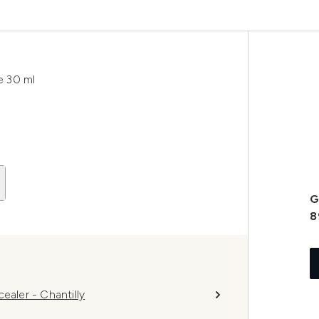
e 30 ml
G
8
ler - Chantilly