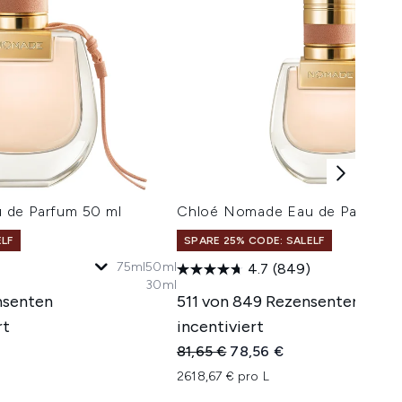
 de Parfum 50 ml
Chloé Nomade Eau de Parfum 3
ELF
SPARE 25% CODE: SALELF
75ml
50ml
4.7
(849)
30ml
nsenten
511 von 849 Rezensenten wur
rt
incentiviert
isempfehlung:
reis:
Unverbindliche Preisempfehlung:
Aktueller Preis:
81,65 €
78,56 €
2618,67 € pro L