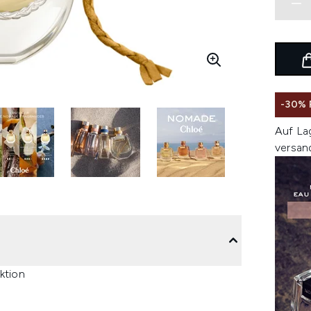
-30%
Auf La
versan
ktion