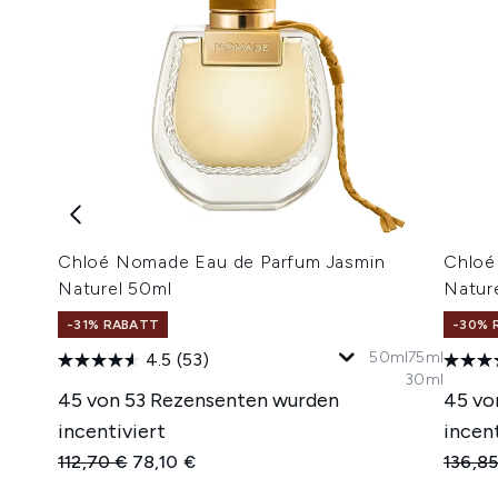
Chloé Nomade Eau de Parfum Jasmin
Chloé
Naturel 50ml
Natur
-31% RABATT
-30% 
50ml
75ml
4.5
(53)
30ml
45 von 53 Rezensenten wurden
45 vo
incentiviert
incent
Unverbindliche Preisempfehlung:
Aktueller Preis:
Unverb
112,70 €
78,10 €
136,85