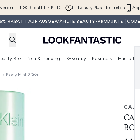
Zum Hauptinhalt springen
werben - 10€ Rabatt für BEIDE!
LF Beauty Plus+ beitreten
App
 35% RABATT AUF AUSGEWÄHLTE BEAUTY-PRODUKTE | CODE
eauty Box
Neu & Trending
K-Beauty
Kosmetik
Hautpfleg
r Shop)
lden (SALE)
Untermenü Anmelden (Geschenke)
Untermenü Anmelden (Marken)
Untermenü Anmelden (Beauty Box)
Untermenü Anmelden (Neu & T
Unt
usk Body Mist 236ml
Mist 236ml
CALV
CAL
BOD