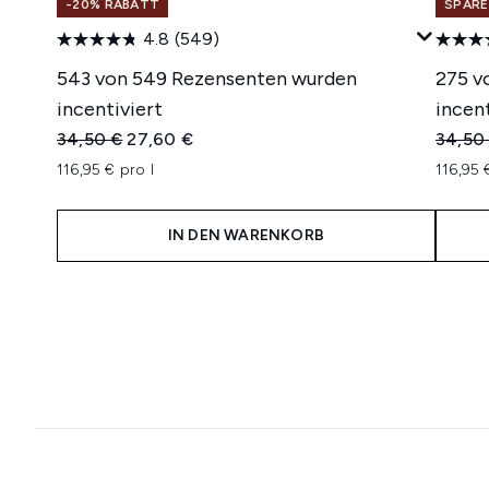
-20% RABATT
SPARE
4.8
(549)
543 von 549 Rezensenten wurden
275 v
incentiviert
incent
Unverbindliche Preisempfehlung:
Aktueller Preis:
Unverb
34,50 €
27,60 €
34,50
116,95 € pro l
116,95 
IN DEN WARENKORB
Showing slide 1