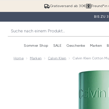
Gratisversand ab 30€
Freund*in 
BIS ZU
Sommer Shop
SALE
Geschenke
Marken
B
Untermenü Anmelden (Somme
Untermenü Anme
Home
Marken
Calvin Klein
Calvin Klein Cotton M
Now showing image 1 Calvin Klein Cotton Musk Body 