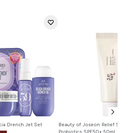
ícia Drench Jet Set
Beauty of Joseon Relief Sun Ri
Probiotics SPF50+ 50ml