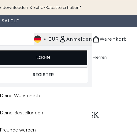
 downloaden & Extra-Rabatte erhalten*
 SALELF
•
EUR
Anmelden
Warenkorb
e
Haarpflege
Parfum
Körperpflege
Herren
LOGIN
rending)
ermenü Anmelden (K-Beauty)
Untermenü Anmelden (Kosmetik)
Untermenü Anmelden (Hautpflege)
Untermenü Anmelden (Haarpflege)
Untermenü Anmelden (Parfum)
REGISTER
Deine Wunschliste
IN KLEIN
Deine Bestellungen
VIN KLEIN COTTON MUSK
Y MIST 236ML
Freunde werben