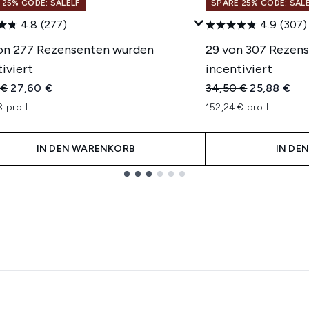
 25% CODE: SALELF
SPARE 25% CODE: SAL
4.8
(277)
4.9
(307)
on 277 Rezensenten wurden
29 von 307 Rezen
iviert
incentiviert
indliche Preisempfehlung:
Aktueller Preis:
Unverbindliche Pre
Aktueller Pr
 €
27,60 €
34,50 €
25,88 €
€ pro l
152,24 € pro L
IN DEN WARENKORB
IN DE