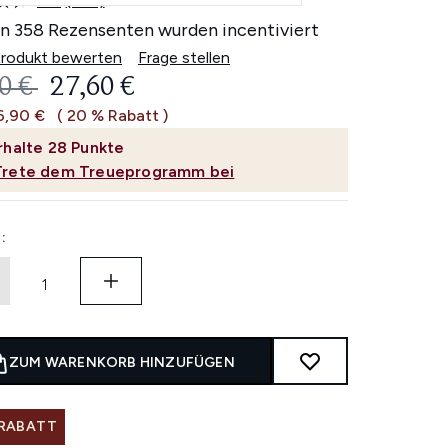
4.6
(358)
358
Bewertungen
n 358 Rezensenten wurden incentiviert
lesen.
Link
Produkt bewerten
Frage stellen
auf
ERBINDLICHE PREISEMPFEHLUNG:
AKTUELLER PREIS:
0 €
27,60 €
derselben
Seite.
6,90 €
( 20 % Rabatt )
rhalte
28
Punkte
Trete dem Treueprogramm bei
:
ZUM WARENKORB HINZUFÜGEN
 RABATT