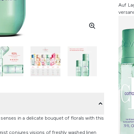
Auf La
versan
enses in a delicate bouquet of florals with this
 mist conjures visions of freshly washed linen