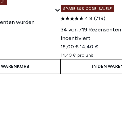
ELF
SPARE 30% CODE: SALELF
4.8
(719)
senten wurden
34 von 719 Rezensenten wurd
incentiviert
isempfehlung:
eis:
Unverbindliche Preisempfehlung:
Aktueller Preis:
18,00 €
14,40 €
14,40 € pro unit
N WARENKORB
IN DEN WARENKORB