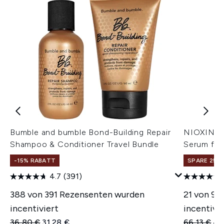
Bumble and bumble Bond-Building Repair
NIOXIN An
Shampoo & Conditioner Travel Bundle
Serum for
-15% RABATT
SPARE 25% 
4.7
(391)
388 von 391 Rezensenten wurden
21 von 96
incentiviert
incentivie
Unverbindliche Preisempfehlung:
Aktueller Preis:
Unverbindl
Akt
36,80 €
31,28 €
66,13 €
49