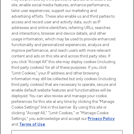
sowie Make-Up von über 200
site, enable social media features, enhance performance,
renommierten Marken. Shoppe online
tailor user experiences, support our marketing and
oder über die App mit kostenloser
advertising efforts. These also enable us and third parties to
access and record user and activity data, such as IP
Lieferung ab einem Einkaufswert von 30€.
addresses and online identifiers, referring URLs, searches
and interactions, browser and device details, and other
Cookie-Einwilligung
usage information, which may be used to provide enhanced
Do Not Sell or Share My Personal
functionality and personalized experiences, analyze and
Information
improve performance, and reach users with more relevant
content and ads on this site and across third party sites. If
you click “Accept All” this site may deploy cookies (including
HILFE & INFORMATION
third party cookies) for all of these purposes. If you click
“Limit Cookies,” your IP address and other browsing
information may still be collected but only cookies (including
IMPRESSUM
third party cookies) that are necessary to operate, secure and
enable default website features and functionalities will be
deployed. You can also review and manage your cookie
ÜBER LOOKFANTASTIC
preferences for this site at any time by clicking the “Manage
Cookie Settings” link in this banner. By using this site or
clicking "Accept All," "Limit Cookies," or "Manage Cookie
Settings," you acknowledge and accept our
Privacy Policy
and
Terms of Use
.
Pay Securely With