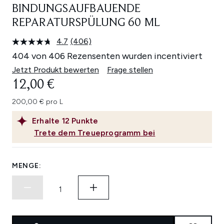
BINDUNGSAUFBAUENDE
REPARATURSPÜLUNG 60 ML
4.7
(406)
406
Bewertungen
404 von 406 Rezensenten wurden incentiviert
lesen.
Link
Jetzt Produkt bewerten
Frage stellen
auf
12,00 €
derselben
Seite.
200,00 € pro L
Erhalte
12
Punkte
Trete dem Treueprogramm bei
MENGE: