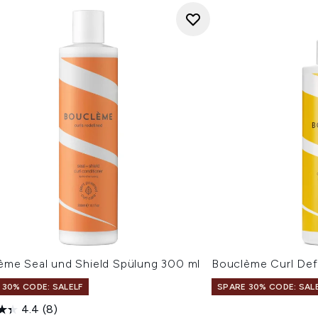
ème Seal und Shield Spülung 300 ml
Bouclème Curl De
 30% CODE: SALELF
SPARE 30% CODE: SAL
4.4
(8)