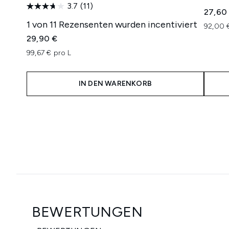
3.7
(11)
27,60
1 von 11 Rezensenten wurden incentiviert
92,00 
29,90 €
99,67 € pro L
IN DEN WARENKORB
Showing slide 1