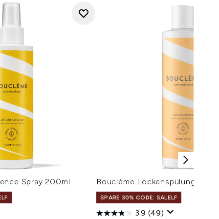
fence Spray 200ml
Bouclème Lockenspülung 300 
ELF
SPARE 30% CODE: SALELF
3.9
(49)