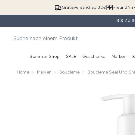
Gratisversand ab 30€
Freund*in 
BIS ZU
Sommer Shop
SALE
Geschenke
Marken
B
Untermenü Anmelden (Somme
Untermenü Anme
Home
Marken
Boucleme
Boucleme Seal Und Sh
Now showing image 1 Boucleme Seal und Shield Loc