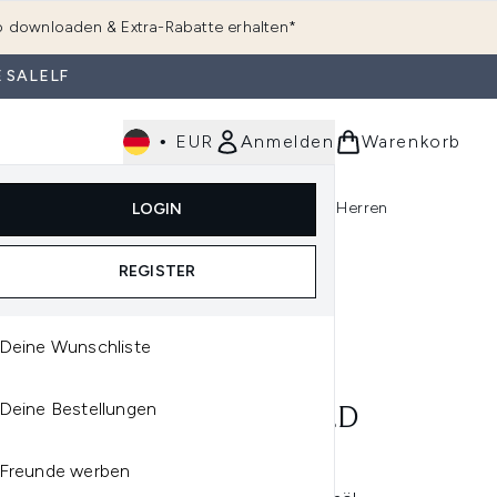
 downloaden & Extra-Rabatte erhalten*
 SALELF
•
EUR
Anmelden
Warenkorb
e
Haarpflege
Parfum
Körperpflege
Herren
LOGIN
rending)
ermenü Anmelden (K-Beauty)
Untermenü Anmelden (Kosmetik)
Untermenü Anmelden (Hautpflege)
Untermenü Anmelden (Haarpflege)
Untermenü Anmelden (Parfum)
REGISTER
Deine Wunschliste
CLEME
Deine Bestellungen
CLEME SEAL UND SHIELD
KENCREME 300 ML
Freunde werben