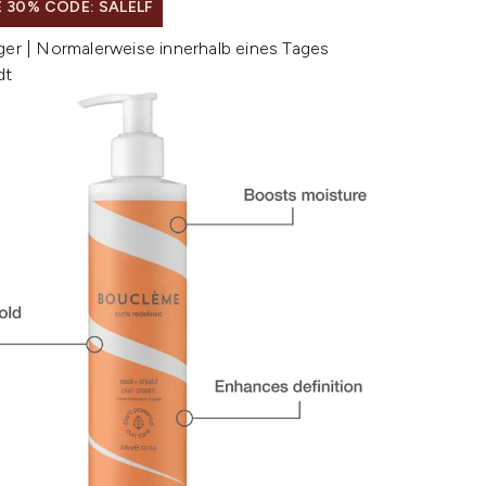
 30% CODE: SALELF
ger | Normalerweise innerhalb eines Tages
dt