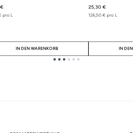
 €
25,30 €
€ pro L
126,50 € pro L
IN DEN WARENKORB
IN DE