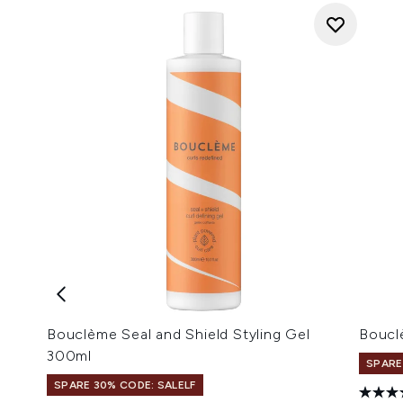
Bouclème Seal and Shield Styling Gel
Boucl
300ml
SPARE
SPARE 30% CODE: SALELF