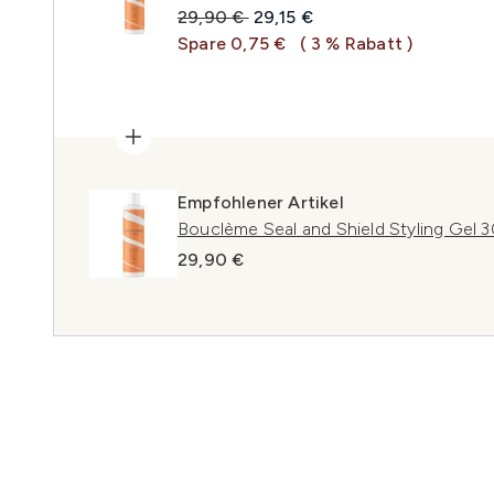
Unverbindliche Preisempfehlung:
Aktueller Preis:
29,90 €
29,15 €
Spare 0,75 €
( 3 % Rabatt )
Empfohlener Artikel
Bouclème Seal and Shield Styling Gel 
29,90 €