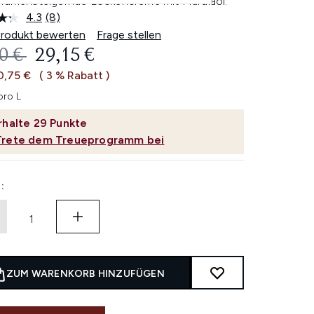
olumensteigernde Lockencreme mit Marulaöl.
4.3
(8)
8
Bewertungen
Produkt bewerten
Frage stellen
lesen.
ERBINDLICHE PREISEMPFEHLUNG:
AKTUELLER PREIS:
0 €
29,15 €
Link
auf
0,75 €
( 3 % Rabatt )
derselben
Seite.
pro L
rhalte
29
Punkte
Trete dem Treueprogramm bei
:
ZUM WARENKORB HINZUFÜGEN