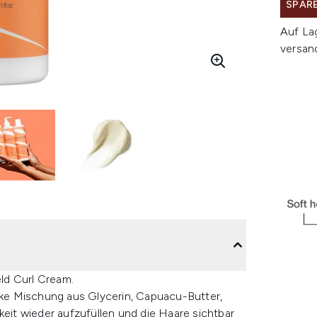
SPARE
Auf La
versan
ld Curl Cream.
arke Mischung aus Glycerin, Capuacu-Butter,
keit wieder aufzufüllen und die Haare sichtbar