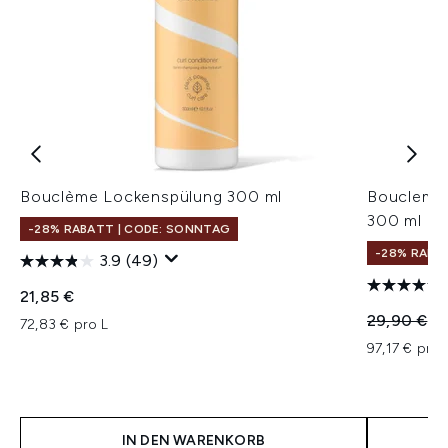
Bouclème Lockenspülung 300 ml
Boucleme 
300 ml
-28% RABATT | CODE: SONNTAG
-28% RABA
3.9
(49)
21,85 €
Unverbindl
Ak
29,90 €
29
72,83 € pro L
97,17 € pro 
IN DEN WARENKORB