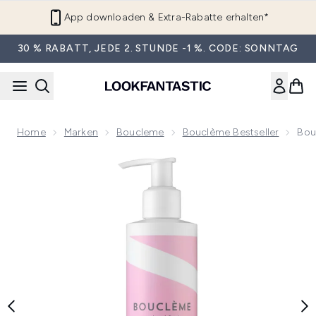
Zum Hauptinhalt springen
App downloaden & Extra-Rabatte erhalten*
30 % RABATT, JEDE 2. STUNDE -1 %. CODE: SONNTAG
Home
Marken
Boucleme
Bouclème Bestseller
Bou
Now showing image 1 Bouclème Lockencreme 300 ml