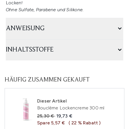
Locken!
Ohne Sulfate, Parabene und Silikone.
ANWEISUNG
INHALTSSTOFFE
HÄUFIG ZUSAMMEN GEKAUFT
Dieser Artikel
Bouclème Lockencreme 300 ml
Unverbindliche Preisempfehlung:
Aktueller Preis:
25,30 €
19,73 €
Spare 5,57 €
( 22 % Rabatt )