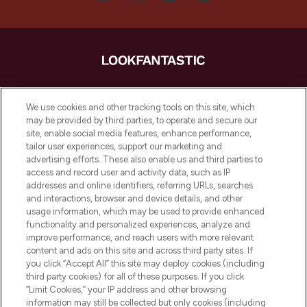
LOOKFANTASTIC ist Europas ultimativer
Beauty-Onlineshop mit den besten
We use cookies and other tracking tools on this site, which
Produkten aus Haut- und Haarpflege
may be provided by third parties, to operate and secure our
sowie Make-Up von über 200
site, enable social media features, enhance performance,
renommierten Marken. Shoppe online
tailor user experiences, support our marketing and
oder über die App mit kostenloser
advertising efforts. These also enable us and third parties to
access and record user and activity data, such as IP
Lieferung ab einem Einkaufswert von 30€.
addresses and online identifiers, referring URLs, searches
and interactions, browser and device details, and other
Cookie-Einwilligung
usage information, which may be used to provide enhanced
Do Not Sell or Share My Personal
functionality and personalized experiences, analyze and
Information
improve performance, and reach users with more relevant
content and ads on this site and across third party sites. If
you click “Accept All” this site may deploy cookies (including
HILFE & INFORMATION
third party cookies) for all of these purposes. If you click
“Limit Cookies,” your IP address and other browsing
information may still be collected but only cookies (including