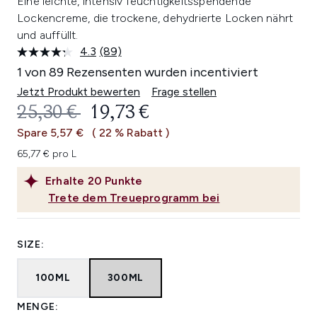
Eine leichte, intensiv feuchtigkeitsspendende
Lockencreme, die trockene, dehydrierte Locken nährt
und auffüllt.
4.3
(89)
89
Bewertungen
1 von 89 Rezensenten wurden incentiviert
lesen.
Link
Jetzt Produkt bewerten
Frage stellen
auf
UNVERBINDLICHE PREISEMPFEHL
AKTUELLER PREIS:
25,30 €
19,73 €
derselben
Seite.
Spare 5,57 €
( 22 % Rabatt )
65,77 € pro L
Erhalte
20
Punkte
Trete dem Treueprogramm bei
SIZE:
100ML
300ML
MENGE: