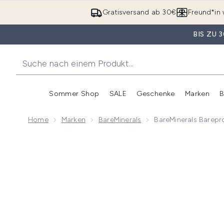
Gratisversand ab 30€
Freund*in 
BIS ZU
Sommer Shop
SALE
Geschenke
Marken
B
Untermenü Anmelden (Somme
Untermenü Anme
Home
Marken
BareMinerals
BareMinerals Barepro
Now showing image 1 bareMinerals Barepro All-Over S