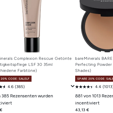
inerals Complexion Rescue Getönte
bareMinerals BAR
tigkeitspflege LSF 30 35ml
Perfecting Powder
chiedene Farbtöne)
Shades)
 20% CODE: SALELF
SPARE 20% CODE: SAL
4.6
(385)
4.4
(1013
n 385 Rezensenten wurden
881 von 1013 Rez
iviert
incentiviert
 €
43,13 €