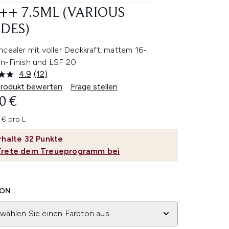
++ 7.5ML (VARIOUS
DES)
cealer mit voller Deckkraft, mattem 16-
n-Finish und LSF 20.
4.9
(12)
12
Bewertungen
Produkt bewerten
Frage stellen
lesen.
0 €
Link
auf
derselben
 € pro L
Seite.
rhalte
32
Punkte
Trete dem Treueprogramm bei
ON :
 wählen Sie einen Farbton aus