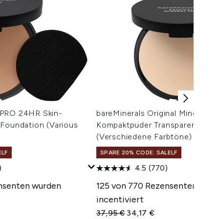
EPRO 24HR Skin-
bareMinerals Original Mineral Vei
 Foundation (Various
Kompaktpuder Transparent 9 g
(Verschiedene Farbtöne)
ELF
SPARE 20% CODE: SALELF
)
4.5
(770)
ensenten wurden
125 von 770 Rezensenten wur
incentiviert
Unverbindliche Preisempfehlung:
Aktueller Preis:
37,95 €
34,17 €