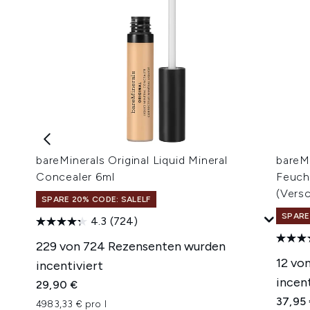
bareMinerals Original Liquid Mineral
bareM
Concealer 6ml
Feuch
(Vers
SPARE 20% CODE: SALELF
SPARE
4.3
(724)
229 von 724 Rezensenten wurden
12 vo
incentiviert
incent
29,90 €
37,95
4983,33 € pro l