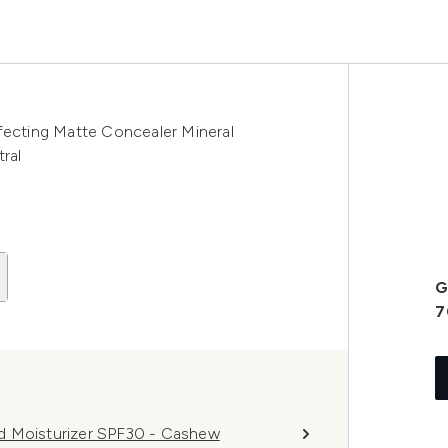
fecting Matte Concealer Mineral
ral
G
7
d Moisturizer SPF30 - Cashew