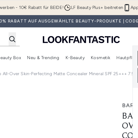
Zum Hauptinhalt springen
werben - 10€ Rabatt für BEIDE!
LF Beauty Plus+ beitreten
App
 30% RABATT AUF AUSGEWÄHLTE BEAUTY-PRODUKTE | CODE
eauty Box
Neu & Trending
K-Beauty
Kosmetik
Hautpfleg
r Shop)
lden (SALE)
Untermenü Anmelden (Geschenke)
Untermenü Anmelden (Marken)
Untermenü Anmelden (Beauty Box)
Untermenü Anmelden (Neu & T
Unt
 All-Over Skin-Perfecting Matte Concealer Mineral SPF 25+++ 7.5m
kin-Perfecting Matte Concealer Mineral SPF 25+++ 7.5ml (Var
BARE
BAR
OVE
CON