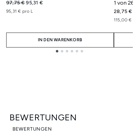
Unverbindliche Preisempfehlung:
Aktueller Preis:
1 von 26 
97,75 €
95,31 €
28,75 €
95,31 € pro L
115,00 € pr
IN DEN WARENKORB
Showing slide 1