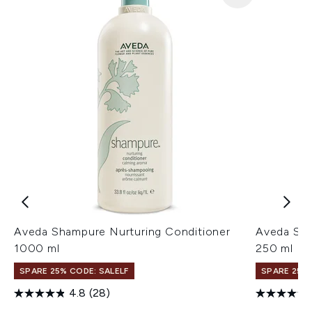
Aveda Shampure Nurturing Conditioner
Aveda Sha
1000 ml
250 ml
SPARE 25% CODE: SALELF
SPARE 25% 
4.8
(28)