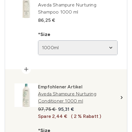
Aveda Shampure Nurturing
Shampoo 1000 ml
86,25 €
*Size
1000ml
Empfohlener Artikel
Aveda Shampure Nurturing
Conditioner 1000 ml
Unverbindliche Preisempfehlung:
Aktueller Preis:
97,75 €
95,31 €
Spare 2,44 €
( 2 % Rabatt )
*Size