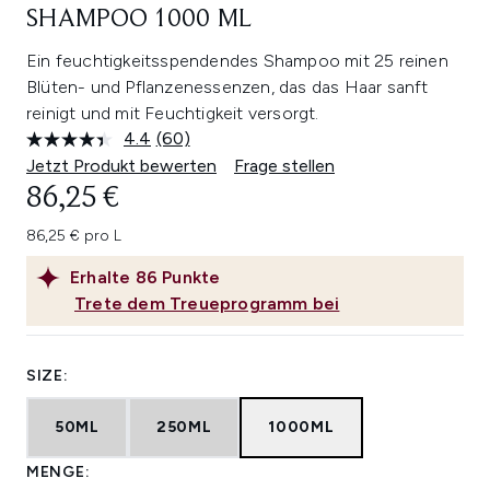
SHAMPOO 1000 ML
Ein feuchtigkeitsspendendes Shampoo mit 25 reinen
Blüten- und Pflanzenessenzen, das das Haar sanft
reinigt und mit Feuchtigkeit versorgt.
4.4
(60)
60
Bewertungen
Jetzt Produkt bewerten
Frage stellen
lesen.
86,25 €
Link
auf
derselben
86,25 € pro L
Seite.
Erhalte
86
Punkte
Trete dem Treueprogramm bei
SIZE:
50ML
250ML
1000ML
MENGE: