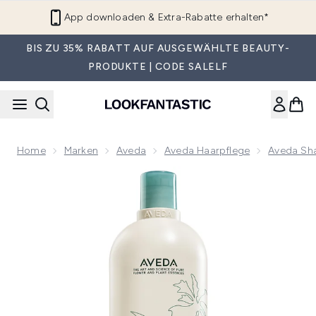
Zum Hauptinhalt springen
App downloaden & Extra-Rabatte erhalten*
BIS ZU 35% RABATT AUF AUSGEWÄHLTE BEAUTY-
PRODUKTE | CODE SALELF
Home
Marken
Aveda
Aveda Haarpflege
Aveda Sh
Now showing image 1 Aveda Shampure Nurturing Shampoo 