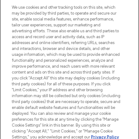
Beauty-Onlineshop mit den besten
We use cookies and other tracking tools on this site, which
Produkten aus Haut- und Haarpflege
may be provided by third parties, to operate and secure our
sowie Make-Up von über 200
site, enable social media features, enhance performance,
renommierten Marken. Shoppe online
tailor user experiences, support our marketing and
oder über die App mit kostenloser
advertising efforts. These also enable us and third parties to
access and record user and activity data, such as IP
Lieferung ab einem Einkaufswert von 30€.
addresses and online identifiers, referring URLs, searches
and interactions, browser and device details, and other
Cookie-Einwilligung
usage information, which may be used to provide enhanced
Do Not Sell or Share My Personal
functionality and personalized experiences, analyze and
Information
improve performance, and reach users with more relevant
content and ads on this site and across third party sites. If
you click “Accept All” this site may deploy cookies (including
HILFE & INFORMATION
third party cookies) for all of these purposes. If you click
“Limit Cookies,” your IP address and other browsing
information may still be collected but only cookies (including
IMPRESSUM
third party cookies) that are necessary to operate, secure and
enable default website features and functionalities will be
deployed. You can also review and manage your cookie
ÜBER LOOKFANTASTIC
preferences for this site at any time by clicking the “Manage
Cookie Settings” link in this banner. By using this site or
clicking "Accept All," "Limit Cookies," or "Manage Cookie
Settings," you acknowledge and accept our
Privacy Policy