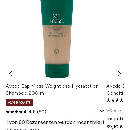
Aveda Sap Moss Weightless Hydratation
Aveda Bot
Shampoo 200 ml
Condition
-2% RABATT
20 von 8
4.6
(60)
incentivie
1 von 60 Rezensenten wurden incentiviert
39,10 €
Unverbindliche Preisempfehlung:
Aktueller Preis: