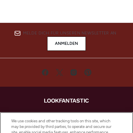
MELDE DICH FÜR UNSEREN NEWSLETTER AN
ANMELDEN
LOOKFANTASTIC ist Europas ultimativer
Beauty-Onlineshop mit den besten
We use cookies and other tracking tools on this site, which
Produkten aus Haut- und Haarpflege
may be provided by third parties, to operate and secure our
sowie Make-Up von über 200
site, enable social media features, enhance performance,