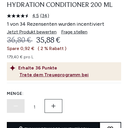
HYDRATION CONDITIONER 200 ML
4.5
(34)
34
Bewertungen
1 von 34 Rezensenten wurden incentiviert
lesen.
Link
Jetzt Produkt bewerten
Frage stellen
auf
UNVERBINDLICHE PREISEMPFEHL
AKTUELLER PREIS:
36,80 €
35,88 €
derselben
Seite.
Spare 0,92 €
( 2 % Rabatt )
179,40 € pro L
Erhalte
36
Punkte
Trete dem Treueprogramm bei
MENGE: