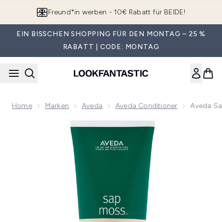
Zum Hauptinhalt springen
App downloaden & Extra-Rabatte erhalten*
EIN BISSCHEN SHOPPING FÜR DEN MONTAG – 25 %
RABATT | CODE: MONTAG
Home
Marken
Aveda
Aveda Conditioner
Aveda Sa
Now showing image 1 Aveda Sap Moss Weightless Hydration