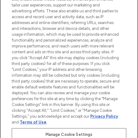
renommierten Marken. Shoppe online
tailor user experiences, support our marketing and
oder über die App mit kostenloser
advertising efforts. These also enable us and third parties to
access and record user and activity data, such as IP
Lieferung ab einem Einkaufswert von 30€.
addresses and online identifiers, referring URLs, searches
and interactions, browser and device details, and other
Cookie-Einwilligung
usage information, which may be used to provide enhanced
Do Not Sell or Share My Personal
functionality and personalized experiences, analyze and
Information
improve performance, and reach users with more relevant
content and ads on this site and across third party sites. If
you click “Accept All” this site may deploy cookies (including
HILFE & INFORMATION
third party cookies) for all of these purposes. If you click
“Limit Cookies,” your IP address and other browsing
information may still be collected but only cookies (including
IMPRESSUM
third party cookies) that are necessary to operate, secure and
enable default website features and functionalities will be
deployed. You can also review and manage your cookie
ÜBER LOOKFANTASTIC
preferences for this site at any time by clicking the “Manage
Cookie Settings” link in this banner. By using this site or
clicking "Accept All," "Limit Cookies," or "Manage Cookie
Settings," you acknowledge and accept our
Privacy Policy
and
Terms of Use
.
Pay Securely With
Manage Cookie Settings