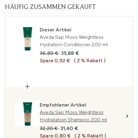
HÄUFIG ZUSAMMEN GEKAUFT
Dieser Artikel
Aveda Sap Moss Weightless
Hydration Conditioner 200 ml
Unverbindliche Preisempfehlung:
Aktueller Preis:
36,80 €
35,88 €
Spare 0,92 €
( 2 % Rabatt )
Empfohlener Artikel
Aveda Sap Moss Weightless
Hydratation Shampoo 200 ml
Unverbindliche Preisempfehlung:
Aktueller Preis:
32,20 €
31,40 €
Spare 0,80 €
( 2 % Rabatt )