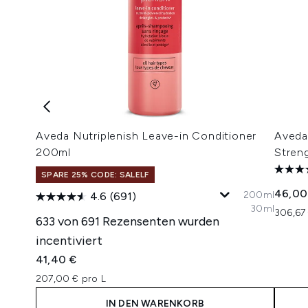
Aveda Nutriplenish Leave-in Conditioner
Aveda 
200ml
Stren
SPARE 25% CODE: SALELF
46,00
200ml
4.6
(691)
30ml
306,67 
633 von 691 Rezensenten wurden
incentiviert
41,40 €
207,00 € pro L
IN DEN WARENKORB