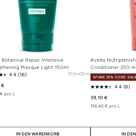
Botanical Repair Intensive
Aveda Nutriplenish
gthening Masque Light 150ml
Conditioner 250 m
150ml
25ml
4.4
(16)
SPARE 25% CODE: SAL
 €
4.4
(8)
€ pro L
39,10 €
156,40 € pro L
IN DEN WARENKORB
IN DE