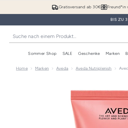
Gratisversand ab 30€
Freund*in 
BIS ZU
Sommer Shop
SALE
Geschenke
Marken
B
Untermenü Anmelden (Somme
Untermenü Anme
Home
Marken
Aveda
Aveda Nutriplenish
Aved
Now showing image 1 Aveda Nutriplenish Leicht Feuc