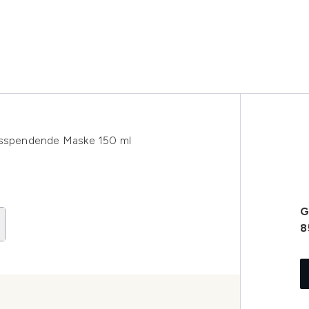
itsspendende Maske 150 ml
G
8