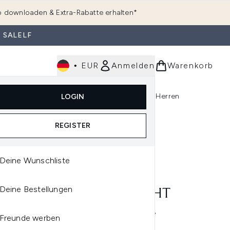
 downloaden & Extra-Rabatte erhalten*
 SALELF
•
EUR
Anmelden
Warenkorb
e
Haarpflege
Parfum
Körperpflege
Herren
LOGIN
rending)
ermenü Anmelden (K-Beauty)
Untermenü Anmelden (Kosmetik)
Untermenü Anmelden (Hautpflege)
Untermenü Anmelden (Haarpflege)
Untermenü Anmelden (Parfum)
REGISTER
Deine Wunschliste
A
Deine Bestellungen
DA NUTRIPLENISH LEICHT
CHTIGKEITSSPENDENDE
Freunde werben
KE 150 ML