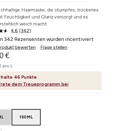
eichhaltige Haarmaske, die stumpfes, trockenes
it Feuchtigkeit und Glanz versorgt und es
rstehlich weich macht.
4.6
(342)
342
Bewertungen
n 342 Rezensenten wurden incentiviert
lesen.
Link
Produkt bewerten
Frage stellen
auf
0 €
derselben
Seite.
€ pro L
rhalte
46
Punkte
Trete dem Treueprogramm bei
ML
150ML
: