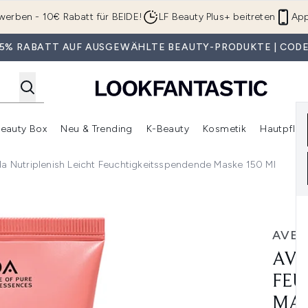
Zum Hauptinhalt springen
werben - 10€ Rabatt für BEIDE!
LF Beauty Plus+ beitreten
App
 35% RABATT AUF AUSGEWÄHLTE BEAUTY-PRODUKTE | CODE
eauty Box
Neu & Trending
K-Beauty
Kosmetik
Hautpfleg
r Shop)
lden (SALE)
Untermenü Anmelden (Geschenke)
Untermenü Anmelden (Marken)
Untermenü Anmelden (Beauty Box)
Untermenü Anmelden (Neu & T
Unt
a Nutriplenish Leicht Feuchtigkeitsspendende Maske 150 Ml
htigkeitsspendende Maske 150 ml
AVED
AVE
FEU
MAS