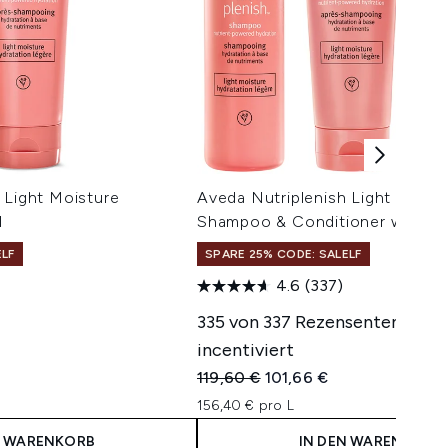
 Light Moisture
Aveda Nutriplenish Light Moist
l
Shampoo & Conditioner with M
ELF
SPARE 25% CODE: SALELF
4.6
(337)
335 von 337 Rezensenten wurd
incentiviert
Unverbindliche Preisempfehlung:
Aktueller Preis:
119,60 €
101,66 €
156,40 € pro L
N WARENKORB
IN DEN WARENKORB