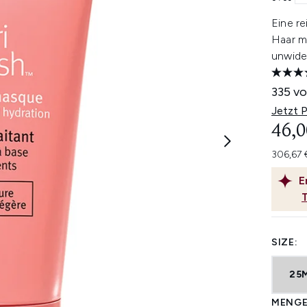
Eine r
Haar m
unwide
335 vo
Jetzt 
46,0
306,67 
E
SIZE:
25
MENGE