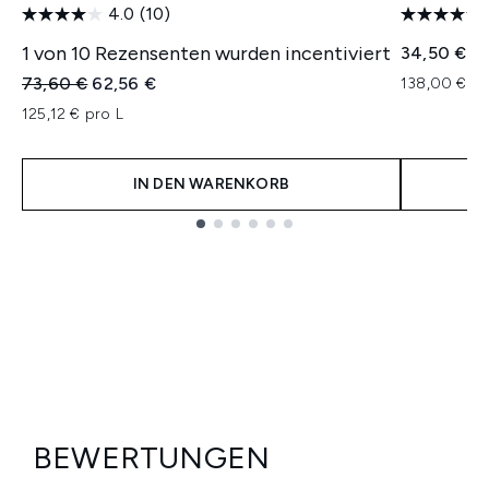
4.0
(10)
1 von 10 Rezensenten wurden incentiviert
34,50 €
Unverbindliche Preisempfehlung:
Aktueller Preis:
73,60 €
62,56 €
138,00 € pr
125,12 € pro L
IN DEN WARENKORB
Showing slide 1