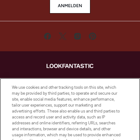
ANMELDEN
LOOKFANTASTIC ist Europas ultimativer
Beauty-Onlineshop mit den besten
We use cookies and other tracking tools on this site, which
Produkten aus Haut- und Haarpflege
may be provided by third parties, to operate and secure our
sowie Make-Up von über 200
site, enable social media features, enhance performance,
renommierten Marken. Shoppe online
tailor user experiences, support our marketing and
oder über die App mit kostenloser
advertising efforts. These also enable us and third parties to
access and record user and activity data, such as IP
Lieferung ab einem Einkaufswert von 30€.
addresses and online identifiers, referring URLs, searches
and interactions, browser and device details, and other
Cookie-Einwilligung
usage information, which may be used to provide enhanced