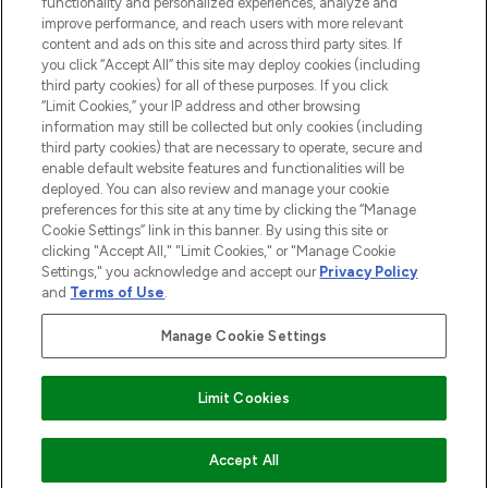
Do Not Sell or Share My Personal
functionality and personalized experiences, analyze and
Information
improve performance, and reach users with more relevant
content and ads on this site and across third party sites. If
you click “Accept All” this site may deploy cookies (including
HILFE & INFORMATION
third party cookies) for all of these purposes. If you click
“Limit Cookies,” your IP address and other browsing
information may still be collected but only cookies (including
IMPRESSUM
third party cookies) that are necessary to operate, secure and
enable default website features and functionalities will be
deployed. You can also review and manage your cookie
ÜBER LOOKFANTASTIC
preferences for this site at any time by clicking the “Manage
Cookie Settings” link in this banner. By using this site or
clicking "Accept All," "Limit Cookies," or "Manage Cookie
Settings," you acknowledge and accept our
Privacy Policy
and
Terms of Use
.
Pay Securely With
Manage Cookie Settings
Limit Cookies
2026 THG Beauty Europe GmbH Maximilianstrasse 54 80538 Munich
ZUM WARENKORB HINZUFÜGEN
Accept All