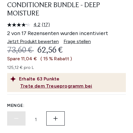
CONDITIONER BUNDLE - DEEP
MOISTURE
4.2
(17)
17
Bewertungen
2 von 17 Rezensenten wurden incentiviert
lesen.
Link
Jetzt Produkt bewerten
Frage stellen
auf
UNVERBINDLICHE PREISEMPFEHL
AKTUELLER PREIS:
73,60 €
62,56 €
derselben
Seite.
Spare 11,04 €
( 15 % Rabatt )
125,12 € pro L
Erhalte
63
Punkte
Trete dem Treueprogramm bei
MENGE: