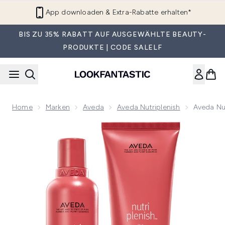
Zum Hauptinhalt springen
App downloaden & Extra-Rabatte erhalten*
BIS ZU 35% RABATT AUF AUSGEWÄHLTE BEAUTY-
PRODUKTE | CODE SALELF
Home
Marken
Aveda
Aveda Nutriplenish
Aveda Nu
Now showing image 1 Aveda Nutriplenish Shampoo & Conditi