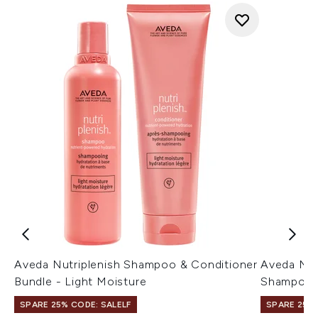
Aveda Nutriplenish Shampoo & Conditioner
Aveda Nut
Bundle - Light Moisture
Shampoo 
SPARE 25% CODE: SALELF
SPARE 25% 