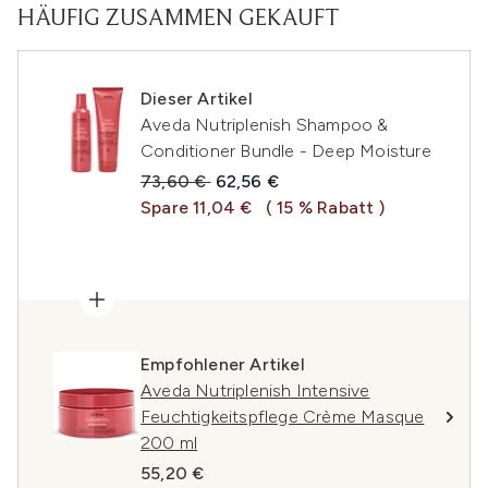
HÄUFIG ZUSAMMEN GEKAUFT
Dieser Artikel
Aveda Nutriplenish Shampoo &
Conditioner Bundle - Deep Moisture
Unverbindliche Preisempfehlung:
Aktueller Preis:
73,60 €
62,56 €
Spare 11,04 €
( 15 % Rabatt )
Empfohlener Artikel
Aveda Nutriplenish Intensive
Feuchtigkeitspflege Crème Masque
200 ml
55,20 €