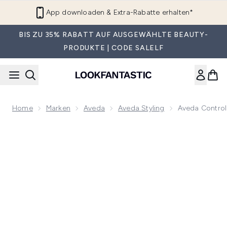
Zum Hauptinhalt springen
App downloaden & Extra-Rabatte erhalten*
BIS ZU 35% RABATT AUF AUSGEWÄHLTE BEAUTY-
PRODUKTE | CODE SALELF
Home
Marken
Aveda
Aveda Styling
Aveda Control
Now showing image 1 Aveda Control Paste 75 ml