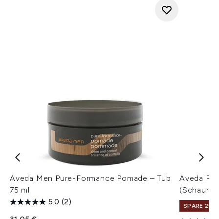
Aveda Men Pure-Formance Pomade – Tub
Aveda Pho
75 ml
(Schaumfe
5.0
(2)
SPARE 25% 