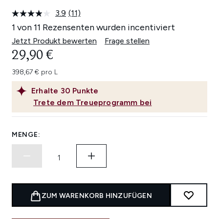
3.9
(11)
11
Bewertungen
1 von 11 Rezensenten wurden incentiviert
lesen.
Link
Jetzt Produkt bewerten
Frage stellen
auf
29,90 €
derselben
Seite.
398,67 € pro L
Erhalte
30
Punkte
Trete dem Treueprogramm bei
MENGE:
ZUM WARENKORB HINZUFÜGEN