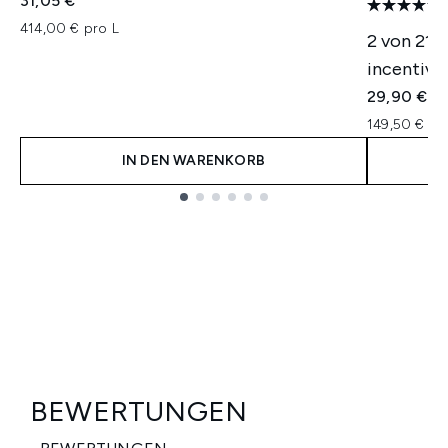
31,05 €
414,00 € pro L
2 von 217
incentivie
29,90 €
149,50 € pr
IN DEN WARENKORB
Showing slide 1