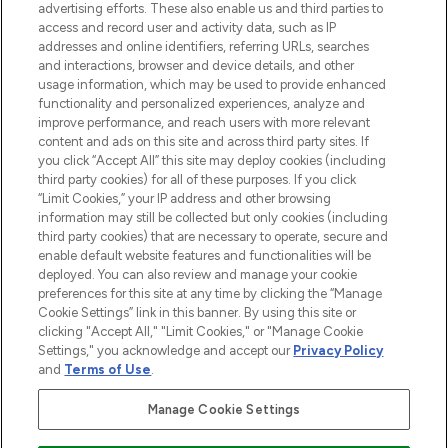
oder über die App mit kostenloser
advertising efforts. These also enable us and third parties to
access and record user and activity data, such as IP
Lieferung ab einem Einkaufswert von 30€.
addresses and online identifiers, referring URLs, searches
and interactions, browser and device details, and other
Cookie-Einwilligung
usage information, which may be used to provide enhanced
Do Not Sell or Share My Personal
functionality and personalized experiences, analyze and
Information
improve performance, and reach users with more relevant
content and ads on this site and across third party sites. If
you click “Accept All” this site may deploy cookies (including
HILFE & INFORMATION
third party cookies) for all of these purposes. If you click
“Limit Cookies,” your IP address and other browsing
information may still be collected but only cookies (including
IMPRESSUM
third party cookies) that are necessary to operate, secure and
enable default website features and functionalities will be
deployed. You can also review and manage your cookie
ÜBER LOOKFANTASTIC
preferences for this site at any time by clicking the “Manage
Cookie Settings” link in this banner. By using this site or
clicking "Accept All," "Limit Cookies," or "Manage Cookie
Settings," you acknowledge and accept our
Privacy Policy
and
Terms of Use
.
Pay Securely With
Manage Cookie Settings