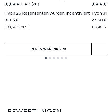
4.3
(26)
1 von 26 Rezensenten wurden incentiviert
1 von 31 
31,05 €
27,60 €
103,50 € pro L
110,40 € pr
IN DEN WARENKORB
Showing slide 1