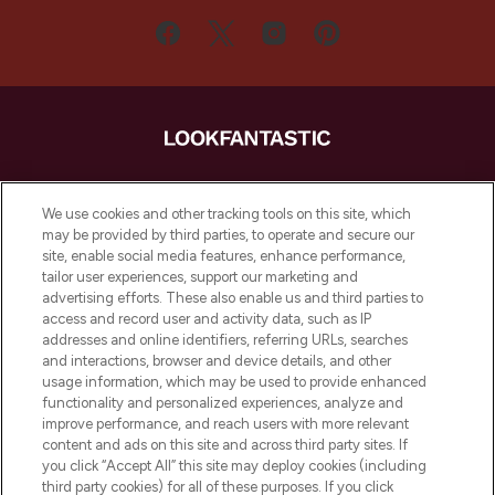
LOOKFANTASTIC ist Europas ultimativer
Beauty-Onlineshop mit den besten
We use cookies and other tracking tools on this site, which
Produkten aus Haut- und Haarpflege
may be provided by third parties, to operate and secure our
sowie Make-Up von über 200
site, enable social media features, enhance performance,
renommierten Marken. Shoppe online
tailor user experiences, support our marketing and
oder über die App mit kostenloser
advertising efforts. These also enable us and third parties to
access and record user and activity data, such as IP
Lieferung ab einem Einkaufswert von 30€.
addresses and online identifiers, referring URLs, searches
and interactions, browser and device details, and other
Cookie-Einwilligung
usage information, which may be used to provide enhanced
Do Not Sell or Share My Personal
functionality and personalized experiences, analyze and
Information
improve performance, and reach users with more relevant
content and ads on this site and across third party sites. If
you click “Accept All” this site may deploy cookies (including
HILFE & INFORMATION
third party cookies) for all of these purposes. If you click