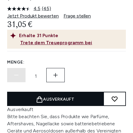
4.5
(45)
45
Bewertungen
Jetzt Produkt bewerten
Frage stellen
lesen.
31,05 €
Link
auf
derselben
Erhalte
31
Punkte
Seite.
Trete dem Treueprogramm bei
MENGE:
AUSVERKAUFT
Ausverkauft
Bitte beachten Sie, dass Produkte wie Parfüme,
Aftershaves, Nagellacke sowie batteriebetriebene
Geräte und Aerosoldosen außerhalb des Vereinigten