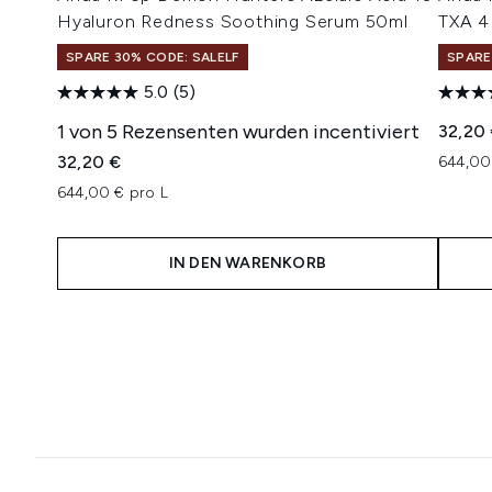
Hyaluron Redness Soothing Serum 50ml
TXA 4
SPARE 30% CODE: SALELF
SPARE
5.0
(5)
1 von 5 Rezensenten wurden incentiviert
32,20
32,20 €
644,00
644,00 € pro L
IN DEN WARENKORB
Showing slide 1