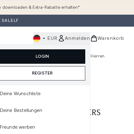
 downloaden & Extra-Rabatte erhalten*
 SALELF
•
EUR
Anmelden
Warenkorb
e
Haarpflege
Parfum
Körperpflege
Herren
LOGIN
rending)
ermenü Anmelden (K-Beauty)
Untermenü Anmelden (Kosmetik)
Untermenü Anmelden (Hautpflege)
Untermenü Anmelden (Haarpflege)
Untermenü Anmelden (Parfum)
REGISTER
Deine Wunschliste
A
Deine Bestellungen
A KPOP DEMON HUNTERS
N HYALURONIC ACID
Freunde werben
SULE 100 SERUM 50ML