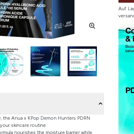
Auf La
versan
glow, the Anua x KPop Demon Hunters PDRN
our skincare routine.
rmula nourishes the moisture barrier while