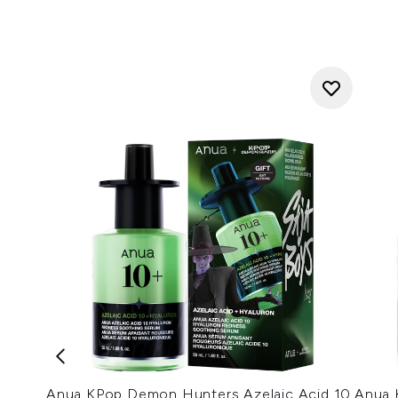
Anua KPop Demon Hunters Azelaic Acid 10
Anua 