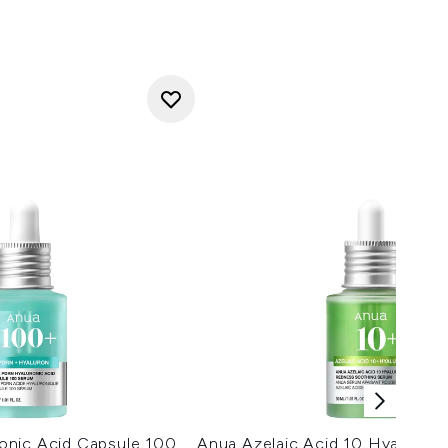
onic Acid Capsule 100
Anua Azelaic Acid 10 Hyaluron