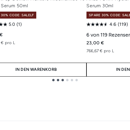
 Serum 50ml
Serum 30ml
 30% CODE: SALELF
SPARE 30% CODE: SAL
5.0
(1)
4.6
(119)
6 von 119 Rezense
 €
23,00 €
 € pro L
766,67 € pro L
IN DEN WARENKORB
IN DE