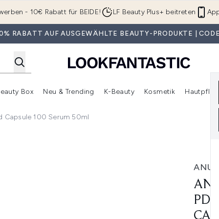
Zum Hauptinhalt springen
werben - 10€ Rabatt für BEIDE!
LF Beauty Plus+ beitreten
App
 30% RABATT AUF AUSGEWÄHLTE BEAUTY-PRODUKTE | CODE
eauty Box
Neu & Trending
K-Beauty
Kosmetik
Hautpfleg
r Shop)
lden (SALE)
Untermenü Anmelden (Geschenke)
Untermenü Anmelden (Marken)
Untermenü Anmelden (Beauty Box)
Untermenü Anmelden (Neu & T
Unt
id Capsule 100 Serum 50ml
N Hyaluronic Acid Capsule 100 Serum 50ml
ANU
ANU
PDR
CAP