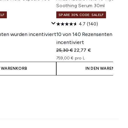
Soothing Serum 30ml
ELF
SPARE 30% CODE: SALELF
4.7
(140)
nten wurden incentiviert
10 von 140 Rezensenten wurd
incentiviert
Unverbindliche Preisempfehlung:
Aktueller Preis:
25,30 €
22,77 €
759,00 € pro L
N WARENKORB
IN DEN WARENKORB