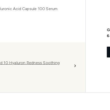
ronic Acid Capsule 100 Serum
G
6
d 10 Hyaluron Redness Soothing