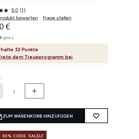
5.0
(1)
Bewertung
lesen.
Produkt bewerten
Frage stellen
Link
0 €
auf
derselben
Seite.
€ pro L
rhalte
32
Punkte
Trete dem Treueprogramm bei
:
ZUM WARENKORB HINZUFÜGEN
 30% CODE: SALELF