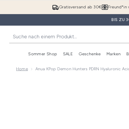
Gratisversand ab 30€
Freund*in 
BIS ZU
Sommer Shop
SALE
Geschenke
Marken
B
Untermenü Anmelden (Somme
Untermenü Anme
Home
Anua KPop Demon Hunters PDRN Hyaluronic Ac
Now showing image 1 Anua KPop Demon Hunters PDR