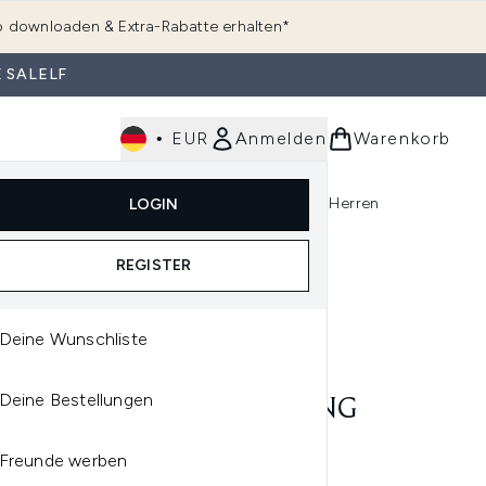
 downloaden & Extra-Rabatte erhalten*
 SALELF
•
EUR
Anmelden
Warenkorb
e
Haarpflege
Parfum
Körperpflege
Herren
LOGIN
rending)
ermenü Anmelden (K-Beauty)
Untermenü Anmelden (Kosmetik)
Untermenü Anmelden (Hautpflege)
Untermenü Anmelden (Haarpflege)
Untermenü Anmelden (Parfum)
REGISTER
Deine Wunschliste
IORATE
Deine Bestellungen
LIORATE TRANSFORMING
Y LOTION 300ML
Freunde werben