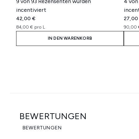
9 von 93 Rezensenten wurden
4 von
incentiviert
incent
42,00 €
27,00
84,00 € pro L
90,00 
IN DEN WARENKORB
Showing slide 1