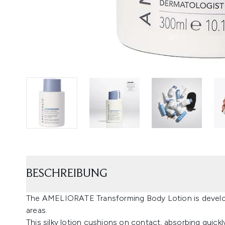
BESCHREIBUNG
The AMELIORATE Transforming Body Lotion is develope
areas.
This silky lotion cushions on contact, absorbing quickly 