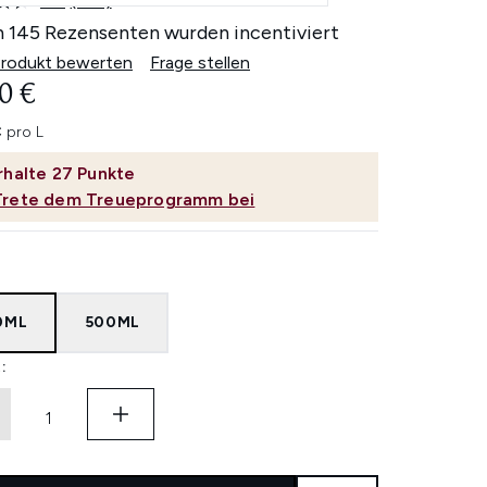
4.5
(145)
145
Bewertungen
 145 Rezensenten wurden incentiviert
lesen.
Link
Produkt bewerten
Frage stellen
auf
0 €
derselben
Seite.
 pro L
rhalte
27
Punkte
Trete dem Treueprogramm bei
0ML
500ML
: