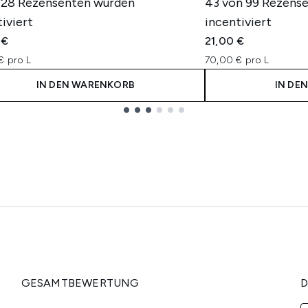
 28 Rezensenten wurden
43 von 99 Rezens
iviert
incentiviert
 €
21,00 €
€ pro L
70,00 € pro L
IN DEN WARENKORB
IN DE