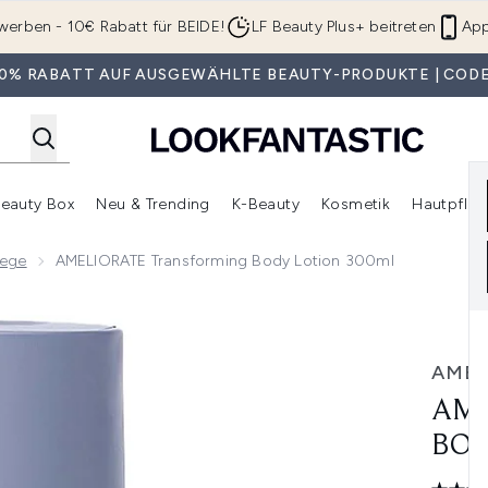
Zum Hauptinhalt springen
werben - 10€ Rabatt für BEIDE!
LF Beauty Plus+ beitreten
App
 30% RABATT AUF AUSGEWÄHLTE BEAUTY-PRODUKTE | CODE
eauty Box
Neu & Trending
K-Beauty
Kosmetik
Hautpfleg
r Shop)
lden (SALE)
Untermenü Anmelden (Geschenke)
Untermenü Anmelden (Marken)
Untermenü Anmelden (Beauty Box)
Untermenü Anmelden (Neu & T
Unt
lege
AMELIORATE Transforming Body Lotion 300ml
y Lotion 300ml
AMEL
AME
BOD