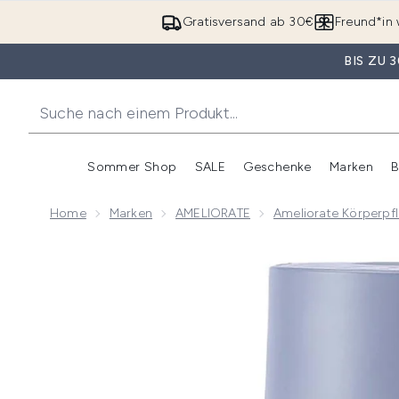
Gratisversand ab 30€
Freund*in 
BIS ZU
Sommer Shop
SALE
Geschenke
Marken
B
Untermenü Anmelden (Somme
Untermenü Anme
Home
Marken
AMELIORATE
Ameliorate Körperpf
Now showing image 1 AMELIORATE Transforming Bod