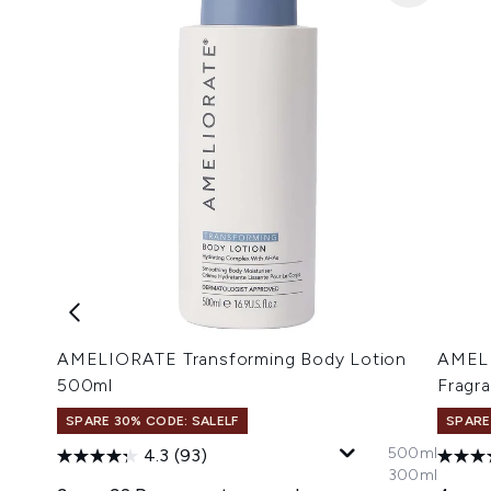
AMELIORATE Transforming Body Lotion
AMELI
500ml
Fragr
SPARE 30% CODE: SALELF
SPARE
500ml
4.3
(93)
300ml