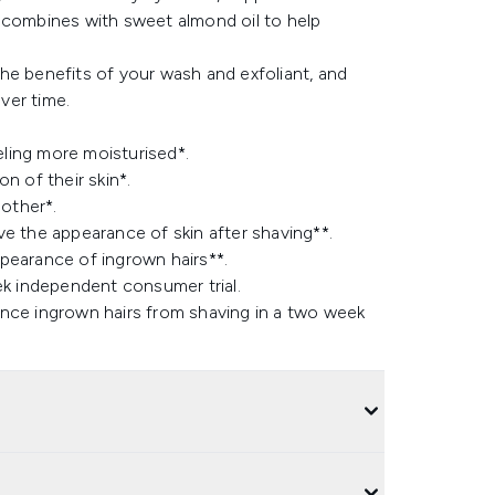
 combines with sweet almond oil to help
 the benefits of your wash and exfoliant, and
ver time.
eling more moisturised*.
n of their skin*.
oother*.
e the appearance of skin after shaving**.
pearance of ingrown hairs**.
ek independent consumer trial.
ence ingrown hairs from shaving in a two week