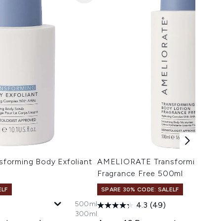
forming Body Exfoliant
AMELIORATE Transforming Bod
Fragrance Free 500ml
ELF
SPARE 30% CODE: SALELF
500ml
4.3
(49)
300ml