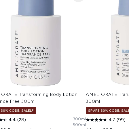
ORATE Transforming Body Lotion
AMELIORATE Trans
ance Free 300ml
300ml
 30% CODE: SALELF
SPARE 30% CODE: SAL
300ml
4.4
(28)
4.7
(99)
500ml