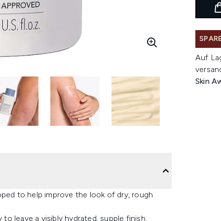
SPARE
Auf La
versan
Skin A
d to help improve the look of dry, rough
to leave a visibly hydrated, supple finish.