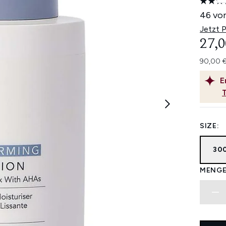
46 von
Jetzt 
27,0
90,00 €
E
SIZE:
30
MENGE