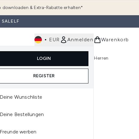
 downloaden & Extra-Rabatte erhalten*
 SALELF
•
EUR
Anmelden
Warenkorb
e
Haarpflege
Parfum
Körperpflege
Herren
LOGIN
rending)
ermenü Anmelden (K-Beauty)
Untermenü Anmelden (Kosmetik)
Untermenü Anmelden (Hautpflege)
Untermenü Anmelden (Haarpflege)
Untermenü Anmelden (Parfum)
REGISTER
Deine Wunschliste
IORATE
Deine Bestellungen
LIORATE SMOOTH SKIN
O'S BUNDLE
Freunde werben