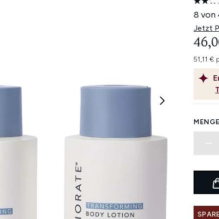
8 von 
Jetzt 
46,0
51,11 € 
E
MENGE
SPARE