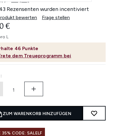
4.5
(43)
43
Bewertungen
43 Rezensenten wurden incentiviert
lesen.
Link
Produkt bewerten
Frage stellen
auf
0 €
derselben
Seite.
pro L
rhalte
46
Punkte
Trete dem Treueprogramm bei
:
ZUM WARENKORB HINZUFÜGEN
 35% CODE: SALELF