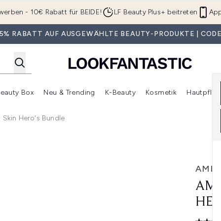
Zum Hauptinhalt springen
werben - 10€ Rabatt für BEIDE!
LF Beauty Plus+ beitreten
App
 35% RABATT AUF AUSGEWÄHLTE BEAUTY-PRODUKTE | CODE
eauty Box
Neu & Trending
K-Beauty
Kosmetik
Hautpfleg
r Shop)
lden (SALE)
Untermenü Anmelden (Geschenke)
Untermenü Anmelden (Marken)
Untermenü Anmelden (Beauty Box)
Untermenü Anmelden (Neu & T
Unt
Skin Hero's Bundle
o's Bundle
AMEL
AME
HER