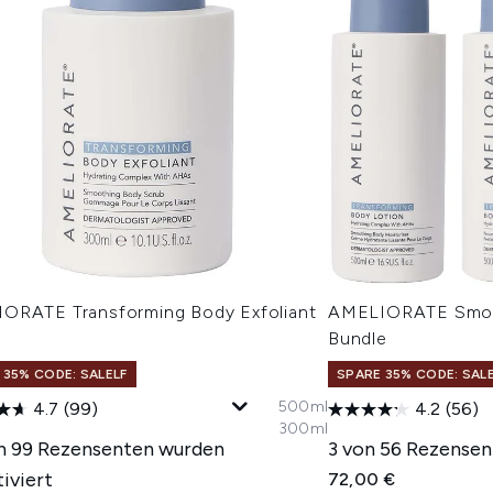
ORATE Transforming Body Exfoliant
AMELIORATE Smoot
l
Bundle
 35% CODE: SALELF
SPARE 35% CODE: SAL
500ml
4.7
(99)
4.2
(56)
300ml
n 99 Rezensenten wurden
3 von 56 Rezensen
iviert
72,00 €