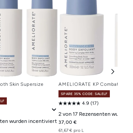
h Skin Supersize
AMELIORATE KP Combat Bund
SPARE 35% CODE: SALELF
ELF
4.9
(17)
2 von 17 Rezensenten wurden i
ten wurden incentiviert
37,00 €
61,67 € pro L