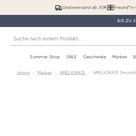
Gratisversand ab 30€
Freund*in 
BIS ZU
Sommer Shop
SALE
Geschenke
Marken
B
Untermenü Anmelden (Somme
Untermenü Anme
Home
Marken
AMELIORATE
AMELIORATE Smooth 
Now showing image 1 AMELIORATE Smooth Skin Her