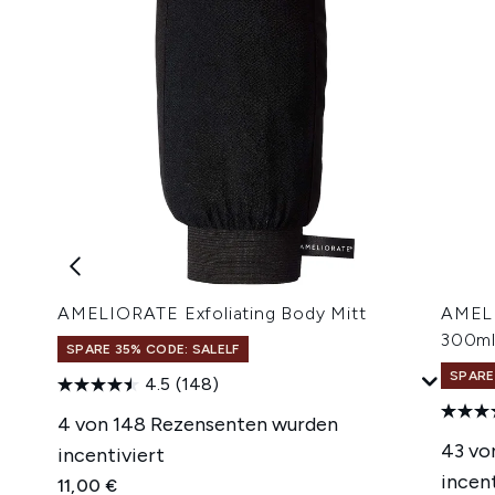
AMELIORATE Exfoliating Body Mitt
AMELI
300m
SPARE 35% CODE: SALELF
SPARE
4.5
(148)
4 von 148 Rezensenten wurden
43 vo
incentiviert
incent
11,00 €