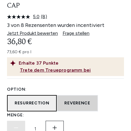
CAP
5.0
(8)
8
Bewertungen
3 von 8 Rezensenten wurden incentiviert
lesen.
Link
Jetzt Produkt bewerten
Frage stellen
auf
36,80 €
derselben
Seite.
73,60 € pro l
Erhalte
37
Punkte
Trete dem Treueprogramm bei
OPTION:
RESURRECTION
REVERENCE
MENGE: