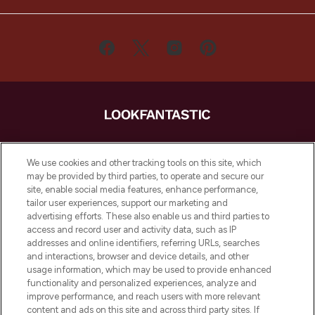
LOOKFANTASTIC ist Europas ultimativer
Beauty-Onlineshop mit den besten
We use cookies and other tracking tools on this site, which
Produkten aus Haut- und Haarpflege
may be provided by third parties, to operate and secure our
sowie Make-Up von über 200
site, enable social media features, enhance performance,
renommierten Marken. Shoppe online
tailor user experiences, support our marketing and
oder über die App mit kostenloser
advertising efforts. These also enable us and third parties to
access and record user and activity data, such as IP
Lieferung ab einem Einkaufswert von 30€.
addresses and online identifiers, referring URLs, searches
and interactions, browser and device details, and other
Cookie-Einwilligung
usage information, which may be used to provide enhanced
Do Not Sell or Share My Personal
functionality and personalized experiences, analyze and
Information
improve performance, and reach users with more relevant
content and ads on this site and across third party sites. If