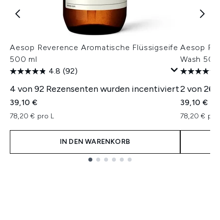
Aesop Reverence Aromatische Flüssigseife
Aesop Res
500 ml
Wash 500
4.8
(92)
4 von 92 Rezensenten wurden incentiviert
2 von 26 
39,10 €
39,10 €
78,20 € pro L
78,20 € pro 
IN DEN WARENKORB
Showing slide 1