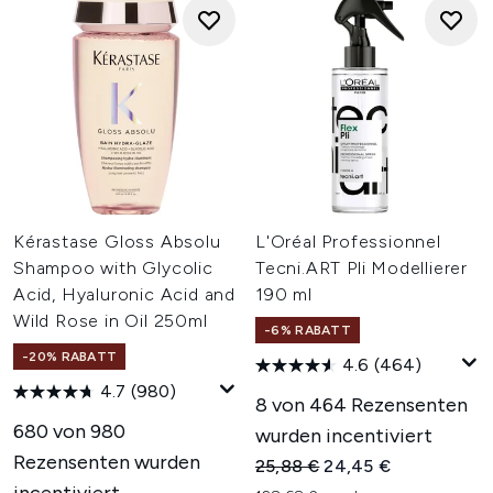
Kérastase Gloss Absolu
L'Oréal Professionnel
Shampoo with Glycolic
Tecni.ART Pli Modellierer
Acid, Hyaluronic Acid and
190 ml
Wild Rose in Oil 250ml
-6% RABATT
-20% RABATT
4.6
(464)
4.7
(980)
8 von 464 Rezensenten
680 von 980
wurden incentiviert
Rezensenten wurden
Unverbindliche Preisempfehl
Aktueller Preis:
25,88 €
24,45 €