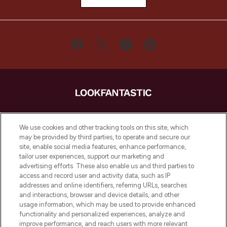
LOOKFANTASTIC ist Europas ultimativer
Beauty-Onlineshop mit den besten
We use cookies and other tracking tools on this site, which
Produkten aus Haut- und Haarpflege
may be provided by third parties, to operate and secure our
sowie Make-Up von über 200
site, enable social media features, enhance performance,
renommierten Marken. Shoppe online
tailor user experiences, support our marketing and
oder über die App mit kostenloser
advertising efforts. These also enable us and third parties to
access and record user and activity data, such as IP
Lieferung ab einem Einkaufswert von 30€.
addresses and online identifiers, referring URLs, searches
and interactions, browser and device details, and other
Cookie-Einwilligung
usage information, which may be used to provide enhanced
Do Not Sell or Share My Personal
functionality and personalized experiences, analyze and
Information
improve performance, and reach users with more relevant