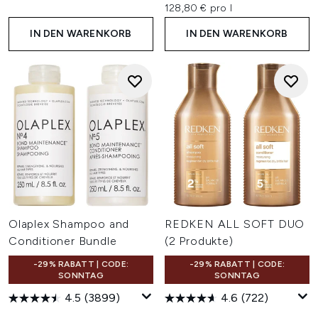
128,80 € pro l
IN DEN WARENKORB
IN DEN WARENKORB
Olaplex Shampoo and
REDKEN ALL SOFT DUO
Conditioner Bundle
(2 Produkte)
-29% RABATT | CODE:
-29% RABATT | CODE:
SONNTAG
SONNTAG
4.5
(3899)
4.6
(722)