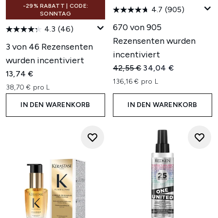
-29% RABATT | CODE:
4.7
(905)
SONNTAG
670 von 905
4.3
(46)
Rezensenten wurden
3 von 46 Rezensenten
incentiviert
wurden incentiviert
Unverbindliche Preisempfehl
Aktueller Preis:
42,55 €
34,04 €
13,74 €
136,16 € pro L
38,70 € pro L
IN DEN WARENKORB
IN DEN WARENKORB