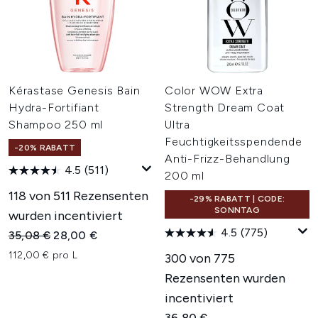
Kérastase Genesis Bain
Color WOW Extra
Hydra-Fortifiant
Strength Dream Coat
Shampoo 250 ml
Ultra
Feuchtigkeitsspendende
-20% RABATT
Anti-Frizz-Behandlung
4.5
(511)
200 ml
118 von 511 Rezensenten
-29% RABATT | CODE:
SONNTAG
wurden incentiviert
4.5
(775)
Unverbindliche Preisempfehlung:
Aktueller Preis:
35,08 €
28,00 €
112,00 € pro L
300 von 775
Rezensenten wurden
incentiviert
36,80 €