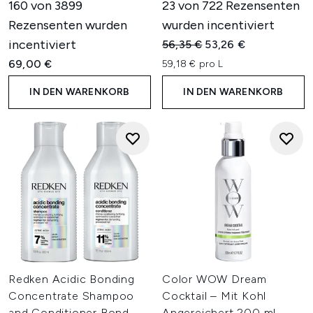
160 von 3899
23 von 722 Rezensenten
Rezensenten wurden
wurden incentiviert
incentiviert
Unverbindliche Preisempfehl
Aktueller Preis:
56,35 €
53,26 €
69,00 €
59,18 € pro L
IN DEN WARENKORB
IN DEN WARENKORB
Redken Acidic Bonding
Color WOW Dream
Concentrate Shampoo
Cocktail – Mit Kohl
and Conditioner Bond
Angereichert 200 ml