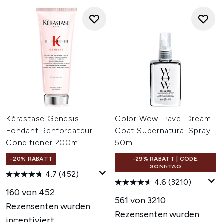
Kérastase Genesis
Color Wow Travel Dream
Fondant Renforcateur
Coat Supernatural Spray
Conditioner 200ml
50ml
-20% RABATT
-29% RABATT | CODE:
SONNTAG
4.7
(452)
4.6
(3210)
160 von 452
561 von 3210
Rezensenten wurden
Rezensenten wurden
incentiviert