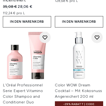
incentiviert
128,68 € pro L
Unverbindliche Preisempfehlung:
Aktueller Preis:
35,08 €
28,06 €
112,24 € pro L
IN DEN WARENKORB
IN DEN WARENKORB
L'Oréal Professionnel
Color WOW Dream
Serie Expert Vitamino
Cocktail – Mit Kokosnuss
Color Shampoo and
Angereichert 200 ml
Conditioner Duo
-29% RABATT | CODE: