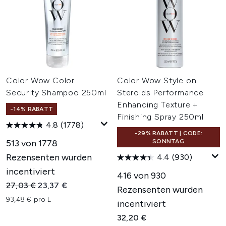
Color Wow Color
Color Wow Style on
Security Shampoo 250ml
Steroids Performance
Enhancing Texture +
-14% RABATT
Finishing Spray 250ml
4.8
(1778)
-29% RABATT | CODE:
513 von 1778
SONNTAG
Rezensenten wurden
4.4
(930)
incentiviert
416 von 930
Unverbindliche Preisempfehlung:
Aktueller Preis:
27,03 €
23,37 €
Rezensenten wurden
93,48 € pro L
incentiviert
32,20 €