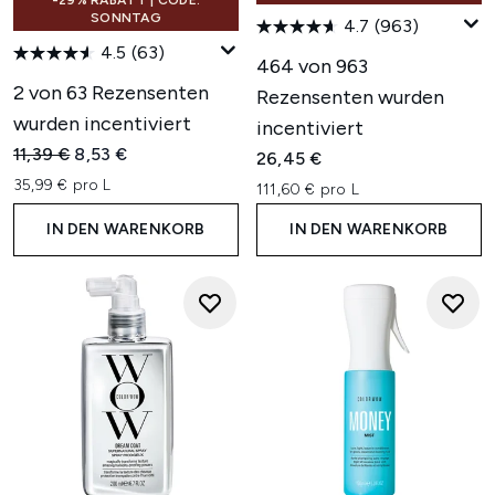
-29% RABATT | CODE:
SONNTAG
4.7
(963)
4.5
(63)
464 von 963
2 von 63 Rezensenten
Rezensenten wurden
wurden incentiviert
incentiviert
Unverbindliche Preisempfehlung:
Aktueller Preis:
11,39 €
8,53 €
26,45 €
35,99 € pro L
111,60 € pro L
IN DEN WARENKORB
IN DEN WARENKORB