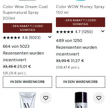
Color Wow Dream Coat
Color WOW Money Spray
Supernatural Spray
150 ml
200ml
-29% RABATT | CODE:
SONNTAG
-29% RABATT | CODE:
SONNTAG
4.7
(1250)
4.6
(5023)
489 von 1250
664 von 5023
Rezensenten wurden
Rezensenten wurden
incentiviert
incentiviert
Unverbindliche Preisempfehl
Aktueller Preis:
33,93 €
31,27 €
Unverbindliche Preisempfehlung:
Aktueller Preis:
33,35 €
25,01 €
208,47 € pro L
125,05 € pro L
IN DEN WARENKORB
IN DEN WARENKORB