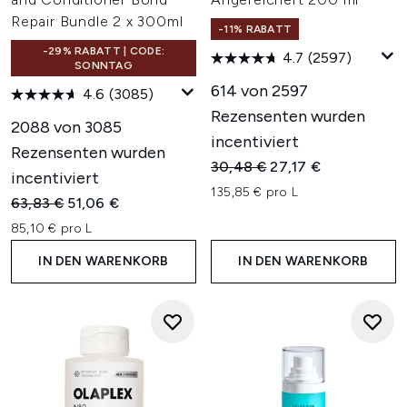
Repair Bundle 2 x 300ml
-11% RABATT
-29% RABATT | CODE:
4.7
(2597)
SONNTAG
614 von 2597
4.6
(3085)
Rezensenten wurden
2088 von 3085
incentiviert
Rezensenten wurden
Unverbindliche Preisempfehl
Aktueller Preis:
30,48 €
27,17 €
incentiviert
135,85 € pro L
Unverbindliche Preisempfehlung:
Aktueller Preis:
63,83 €
51,06 €
85,10 € pro L
IN DEN WARENKORB
IN DEN WARENKORB