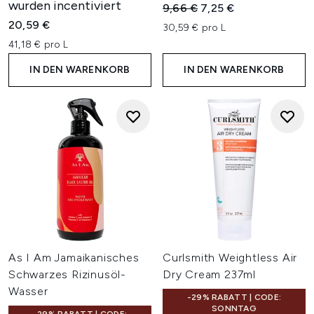
wurden incentiviert
Unverbindliche Preisempfehl
Aktueller Preis:
9,66 €
7,25 €
20,59 €
30,59 € pro L
41,18 € pro L
IN DEN WARENKORB
IN DEN WARENKORB
As I Am Jamaikanisches
Curlsmith Weightless Air
Schwarzes Rizinusöl-
Dry Cream 237ml
Wasser
-29% RABATT | CODE:
SONNTAG