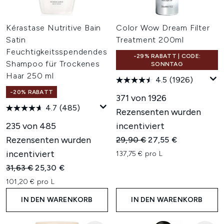
Kérastase Nutritive Bain
Color Wow Dream Filter
Satin
Treatment 200ml
Feuchtigkeitsspendendes
-29% RABATT | CODE:
Shampoo für Trockenes
SONNTAG
Haar 250 ml
4.5
(1926)
-20% RABATT
371 von 1926
4.7
(485)
Rezensenten wurden
235 von 485
incentiviert
Rezensenten wurden
Unverbindliche Preisempfehl
Aktueller Preis:
29,90 €
27,55 €
incentiviert
137,75 € pro L
Unverbindliche Preisempfehlung:
Aktueller Preis:
31,63 €
25,30 €
101,20 € pro L
IN DEN WARENKORB
IN DEN WARENKORB