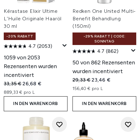
Kérastase Elixir Ultime
Redken One United Multi-
L'Huile Originale Haaröl
Benefit Behandlung
30 ml
(150ml)
-20% RABATT
-29% RABATT | CODE:
SONNTAG
4.7
(2053)
4.7
(862)
1059 von 2053
50 von 862 Rezensenten
Rezensenten wurden
wurden incentiviert
incentiviert
Unverbindliche Preisempfehl
Aktueller Preis:
29,33 €
23,46 €
Unverbindliche Preisempfehlung:
Aktueller Preis:
33,35 €
26,68 €
156,40 € pro L
889,33 € pro L
IN DEN WARENKORB
IN DEN WARENKORB