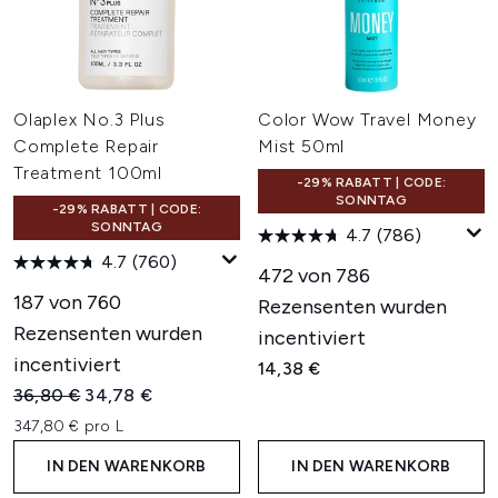
Olaplex No.3 Plus
Color Wow Travel Money
Complete Repair
Mist 50ml
Treatment 100ml
-29% RABATT | CODE:
SONNTAG
-29% RABATT | CODE:
SONNTAG
4.7
(786)
4.7
(760)
472 von 786
187 von 760
Rezensenten wurden
Rezensenten wurden
incentiviert
incentiviert
14,38 €
Unverbindliche Preisempfehlung:
Aktueller Preis:
36,80 €
34,78 €
347,80 € pro L
IN DEN WARENKORB
IN DEN WARENKORB