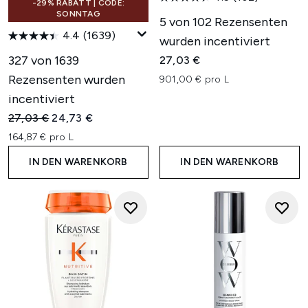
-29% RABATT | CODE:
SONNTAG
5 von 102 Rezensenten
4.4
(1639)
wurden incentiviert
327 von 1639
27,03 €
Rezensenten wurden
901,00 € pro L
incentiviert
Unverbindliche Preisempfehlung:
Aktueller Preis:
27,03 €
24,73 €
164,87 € pro L
IN DEN WARENKORB
IN DEN WARENKORB