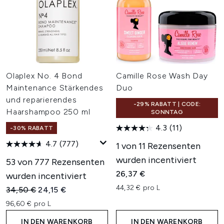
Olaplex No. 4 Bond
Camille Rose Wash Day
Maintenance Stärkendes
Duo
und reparierendes
-29% RABATT | CODE:
Haarshampoo 250 ml
SONNTAG
4.3
(11)
-30% RABATT
4.7
(777)
1 von 11 Rezensenten
wurden incentiviert
53 von 777 Rezensenten
26,37 €
wurden incentiviert
44,32 € pro L
Unverbindliche Preisempfehlung:
Aktueller Preis:
34,50 €
24,15 €
96,60 € pro L
IN DEN WARENKORB
IN DEN WARENKORB