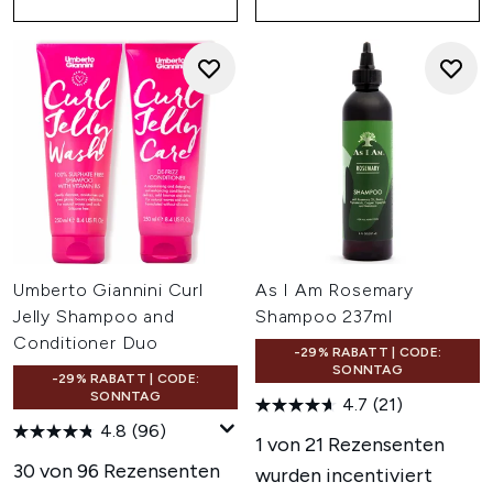
Umberto Giannini Curl
As I Am Rosemary
Jelly Shampoo and
Shampoo 237ml
Conditioner Duo
-29% RABATT | CODE:
SONNTAG
-29% RABATT | CODE:
SONNTAG
4.7
(21)
4.8
(96)
1 von 21 Rezensenten
30 von 96 Rezensenten
wurden incentiviert