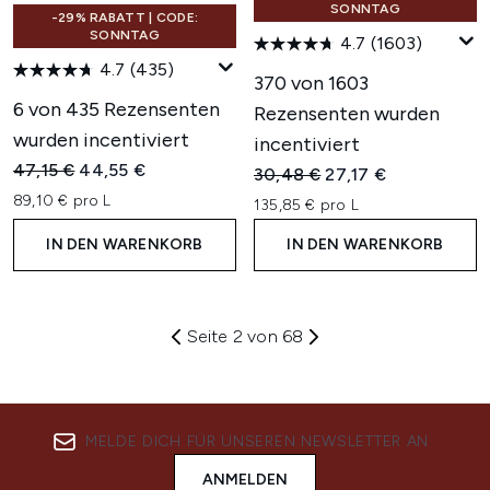
SONNTAG
-29% RABATT | CODE:
SONNTAG
4.7
(1603)
4.7
(435)
370 von 1603
6 von 435 Rezensenten
Rezensenten wurden
wurden incentiviert
incentiviert
Unverbindliche Preisempfehlung:
Aktueller Preis:
47,15 €
44,55 €
Unverbindliche Preisempfehl
Aktueller Preis:
30,48 €
27,17 €
89,10 € pro L
135,85 € pro L
IN DEN WARENKORB
IN DEN WARENKORB
Seite 2 von 68
MELDE DICH FÜR UNSEREN NEWSLETTER AN
ANMELDEN