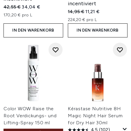
incentiviert
Unverbindliche Preisempfehlung:
Aktueller Preis:
42,55 €
34,04 €
Unverbindliche Preisempfehl
Aktueller Preis:
14,95 €
11,21 €
170,20 € pro L
224,20 € pro L
IN DEN WARENKORB
IN DEN WARENKORB
Color WOW Raise the
Kérastase Nutritive 8H
Root Verdickungs- und
Magic Night Hair Serum
Lifting-Spray 150 ml
for Dry Hair 30ml
4.5
(102)