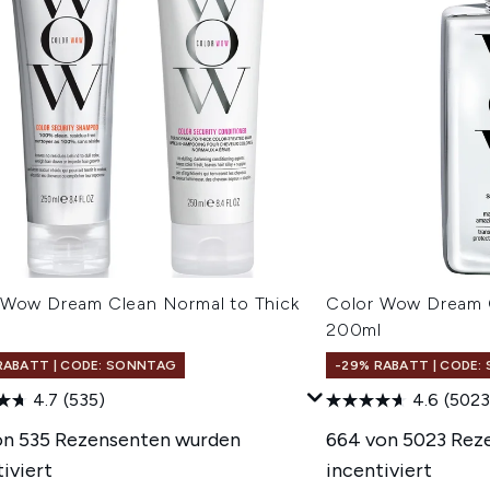
 Wow Dream Clean Normal to Thick
Color Wow Dream C
200ml
RABATT | CODE: SONNTAG
-29% RABATT | CODE
4.7
(535)
4.6
(5023
on 535 Rezensenten wurden
664 von 5023 Rez
iviert
incentiviert