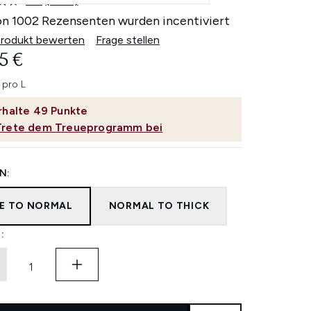
4.8
(1002)
1002
Bewertungen
on 1002 Rezensenten wurden incentiviert
lesen.
Link
Produkt bewerten
Frage stellen
auf
5 €
derselben
Seite.
 pro L
rhalte
49
Punkte
Trete dem Treueprogramm bei
N:
NE TO NORMAL
NORMAL TO THICK
: