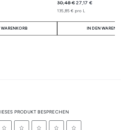
isempfehlung:
eis:
Unverbindliche Preisempfehlung:
Aktueller Preis:
30,48 €
27,17 €
135,85 € pro L
N WARENKORB
IN DEN WARENKORB