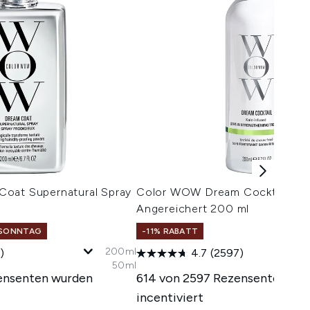
oat Supernatural Spray
Color WOW Dream Cocktail – M
Angereichert 200 ml
: SONNTAG
-11% RABATT
200ml
)
4.7
(2597)
50ml
ensenten wurden
614 von 2597 Rezensenten wu
incentiviert