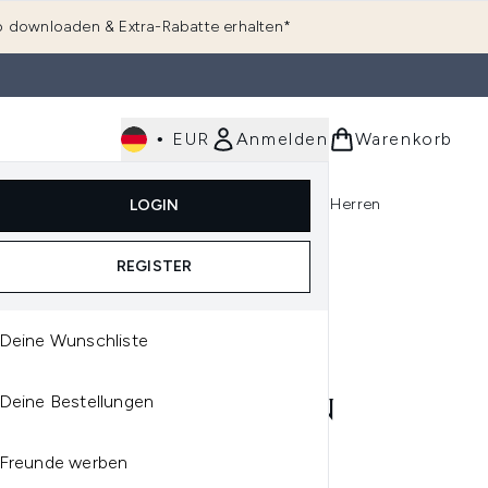
 downloaden & Extra-Rabatte erhalten*
•
EUR
Anmelden
Warenkorb
e
Haarpflege
Parfum
Körperpflege
Herren
LOGIN
rending)
ermenü Anmelden (K-Beauty)
Untermenü Anmelden (Kosmetik)
Untermenü Anmelden (Hautpflege)
Untermenü Anmelden (Haarpflege)
Untermenü Anmelden (Parfum)
REGISTER
Deine Wunschliste
OR WOW
Deine Bestellungen
OR WOW DREAM CLEAN
E TO NORMAL DUO
Freunde werben