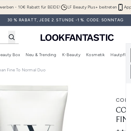
Zum Hauptinhalt springen
werben - 10€ Rabatt für BEIDE!
LF Beauty Plus+ beitreten
App
30 % RABATT, JEDE 2. STUNDE -1 %. CODE: SONNTAG
eauty Box
Neu & Trending
K-Beauty
Kosmetik
Hautpfleg
r Shop)
lden (SALE)
Untermenü Anmelden (Geschenke)
Untermenü Anmelden (Marken)
Untermenü Anmelden (Beauty Box)
Untermenü Anmelden (Neu & T
Unt
an Fine To Normal Duo
o Normal Duo
COL
COL
FIN