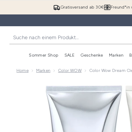
Gratisversand ab 30€
Freund*in 
Sommer Shop
SALE
Geschenke
Marken
B
Untermenü Anmelden (Somme
Untermenü Anme
Home
Marken
Color WOW
Color Wow Dream Cle
Now showing image 1 Color Wow Dream Clean Fine t