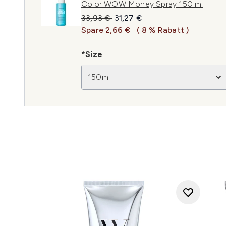
Color WOW Money Spray 150 ml
Unverbindliche Preisempfehlung:
Aktueller Preis:
33,93 €
31,27 €
Spare 2,66 €
( 8 % Rabatt )
*Size
150ml