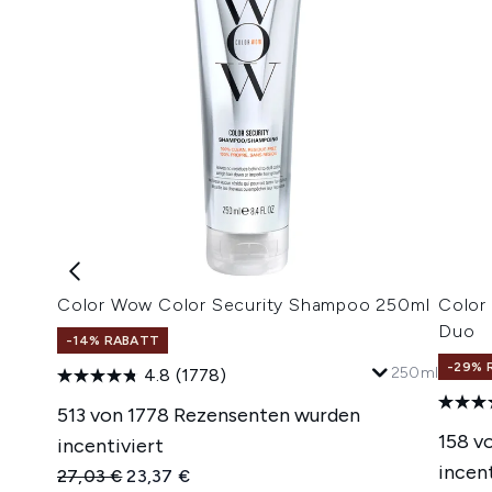
Color Wow Color Security Shampoo 250ml
Color
Duo
-14% RABATT
-29% 
250ml
4.8
(1778)
513 von 1778 Rezensenten wurden
158 v
incentiviert
incent
Unverbindliche Preisempfehlung:
Aktueller Preis:
27,03 €
23,37 €