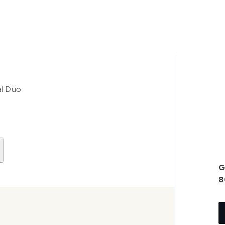
al Duo
G
8