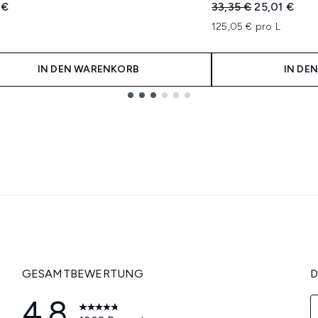
Unverbindliche Pre
Aktueller Pr
 €
33,35 €
25,01 €
125,05 € pro L
IN DEN WARENKORB
IN DE