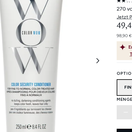
270 v
Jetzt 
49,4
98,90 €
E
OPTIO
FI
MENGE