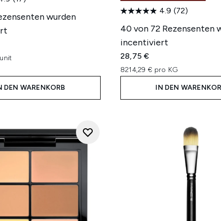
4.9
(72)
Rezensenten wurden
40 von 72 Rezensenten 
rt
incentiviert
28,75 €
unit
8214,29 € pro KG
N DEN WARENKORB
IN DEN WARENKO