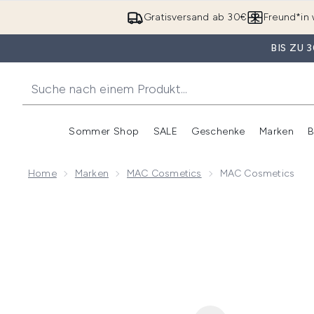
Gratisversand ab 30€
Freund*in 
BIS ZU
Sommer Shop
SALE
Geschenke
Marken
B
Untermenü Anmelden (Somme
Untermenü Anme
Home
Marken
MAC Cosmetics
MAC Cosmetics