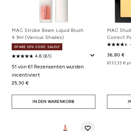
MAC Strobe Beam Liquid Blush
MAC Studi
4.3ml (Various Shades)
Correct P
SPARE 25% CODE: SALELF
36,80 €
4.8
(61)
6133,33 € p
51 von 61 Rezensenten wurden
incentiviert
25,30 €
IN DEN WARENKORB
I