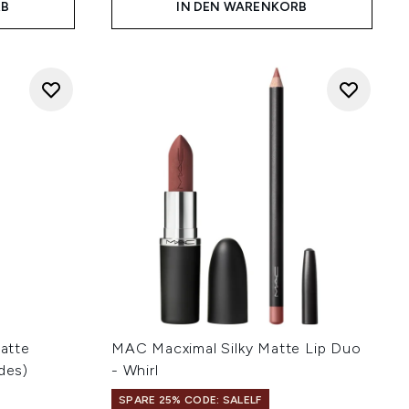
RB
IN DEN WARENKORB
atte
MAC Macximal Silky Matte Lip Duo
des)
- Whirl
SPARE 25% CODE: SALELF