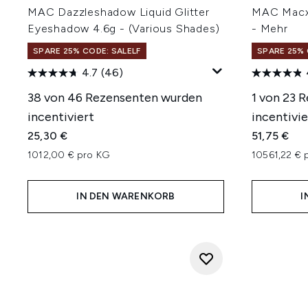
MAC Dazzleshadow Liquid Glitter
MAC Macxi
Eyeshadow 4.6g - (Various Shades)
- Mehr
SPARE 25% CODE: SALELF
SPARE 25% 
4.7
(46)
38 von 46 Rezensenten wurden
1 von 23 
incentiviert
incentivie
25,30 €
51,75 €
1012,00 € pro KG
10561,22 € 
IN DEN WARENKORB
I