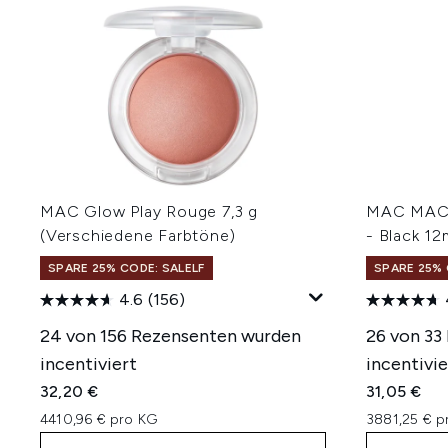
MAC Glow Play Rouge 7,3 g
MAC MACS
(Verschiedene Farbtöne)
- Black 12
SPARE 25% CODE: SALELF
SPARE 25% 
4.6
(156)
24 von 156 Rezensenten wurden
26 von 33
incentiviert
incentivie
32,20 €
31,05 €
4410,96 € pro KG
3881,25 € pr