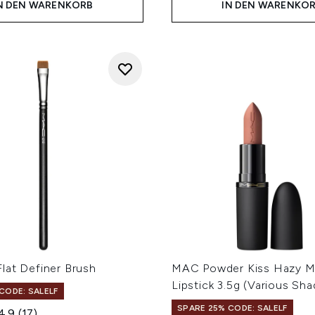
N DEN WARENKORB
IN DEN WARENKO
lat Definer Brush
MAC Powder Kiss Hazy M
Lipstick 3.5g (Various Sha
CODE: SALELF
SPARE 25% CODE: SALELF
4.9
(17)