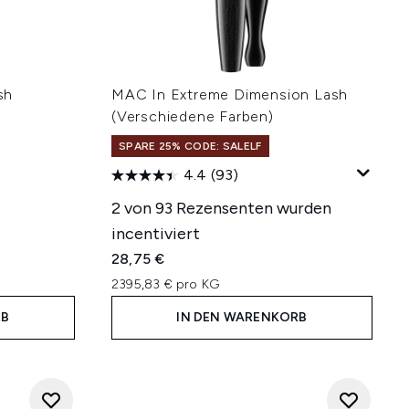
sh
MAC In Extreme Dimension Lash
(Verschiedene Farben)
SPARE 25% CODE: SALELF
4.4
(93)
2 von 93 Rezensenten wurden
incentiviert
28,75 €
2395,83 € pro KG
RB
IN DEN WARENKORB