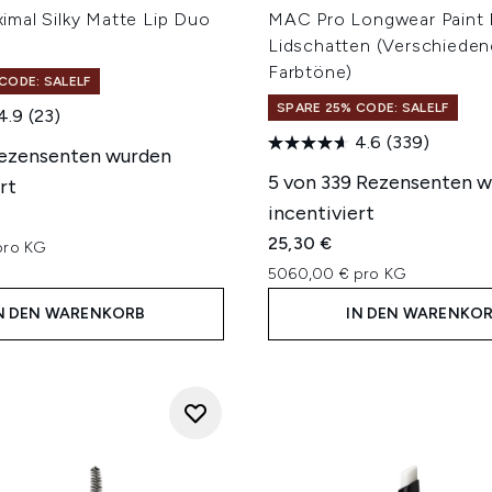
mal Silky Matte Lip Duo
MAC Pro Longwear Paint 
Lidschatten (Verschieden
Farbtöne)
CODE: SALELF
SPARE 25% CODE: SALELF
4.9
(23)
4.6
(339)
Rezensenten wurden
5 von 339 Rezensenten 
rt
incentiviert
25,30 €
pro KG
5060,00 € pro KG
N DEN WARENKORB
IN DEN WARENKO