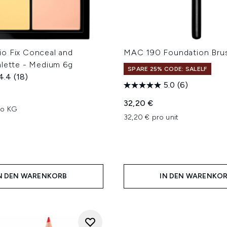
o Fix Conceal and
MAC 190 Foundation Bru
alette - Medium 6g
SPARE 25% CODE: SALELF
4.4
(18)
5.0
(6)
32,20 €
ro KG
32,20 € pro unit
N DEN WARENKORB
IN DEN WARENKO