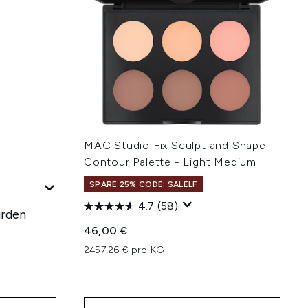
MAC Studio Fix Sculpt and Shape
Contour Palette - Light Medium
SPARE 25% CODE: SALELF
4.7
(58)
urden
46,00 €
2457,26 € pro KG