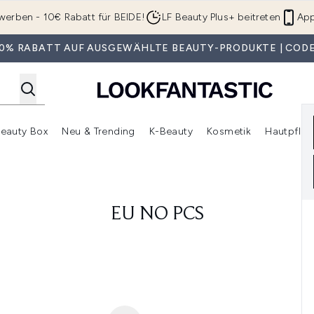
Zum Hauptinhalt springen
werben - 10€ Rabatt für BEIDE!
LF Beauty Plus+ beitreten
App
 30% RABATT AUF AUSGEWÄHLTE BEAUTY-PRODUKTE | CODE
eauty Box
Neu & Trending
K-Beauty
Kosmetik
Hautpfleg
r Shop)
lden (SALE)
Untermenü Anmelden (Geschenke)
Untermenü Anmelden (Marken)
Untermenü Anmelden (Beauty Box)
Untermenü Anmelden (Neu & T
Unt
EU NO PCS