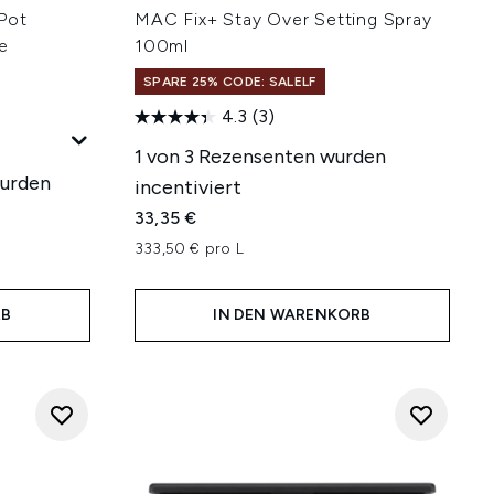
Pot
MAC Fix+ Stay Over Setting Spray
e
100ml
SPARE 25% CODE: SALELF
4.3
(3)
1 von 3 Rezensenten wurden
wurden
incentiviert
33,35 €
333,50 € pro L
RB
IN DEN WARENKORB