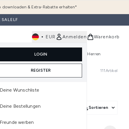
 downloaden & Extra-Rabatte erhalten*
 SALELF
•
EUR
Anmelden
Warenkorb
e
Haarpflege
Parfum
Körperpflege
Herren
LOGIN
rending)
ermenü Anmelden (K-Beauty)
Untermenü Anmelden (Kosmetik)
Untermenü Anmelden (Hautpflege)
Untermenü Anmelden (Haarpflege)
Untermenü Anmelden (Parfum)
REGISTER
111
Artikel
Deine Wunschliste
Deine Bestellungen
Sortieren
Freunde werben