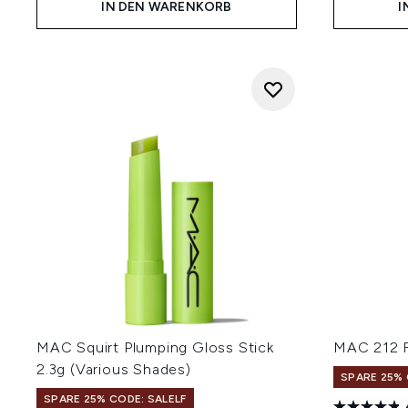
IN DEN WARENKORB
I
MAC Squirt Plumping Gloss Stick
MAC 212 F
2.3g (Various Shades)
SPARE 25% 
SPARE 25% CODE: SALELF