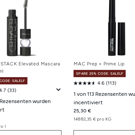
TACK Elevated Mascara
MAC Prep + Prime Lip
ml
SPARE 25% CODE: SALELF
CODE: SALELF
4.6
(113)
4.7
(33)
1 von 113 Rezensenten w
 Rezensenten wurden
incentiviert
rt
25,30 €
14882,35 € pro KG
o l