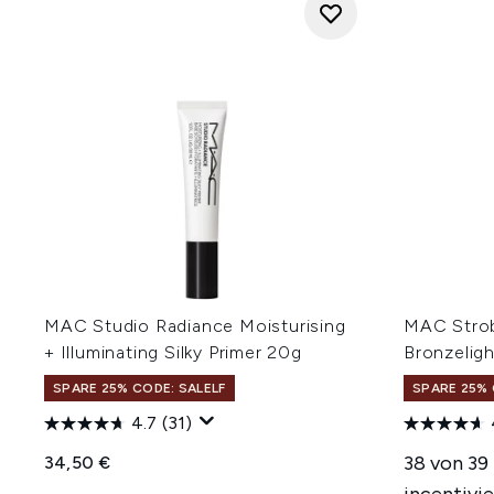
MAC Studio Radiance Moisturising
MAC Strob
+ Illuminating Silky Primer 20g
Bronzeligh
SPARE 25% CODE: SALELF
SPARE 25% 
4.7
(31)
38 von 39
34,50 €