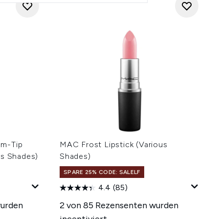
mm-Tip
MAC Frost Lipstick (Various
us Shades)
Shades)
SPARE 25% CODE: SALELF
4.4
(85)
wurden
2 von 85 Rezensenten wurden