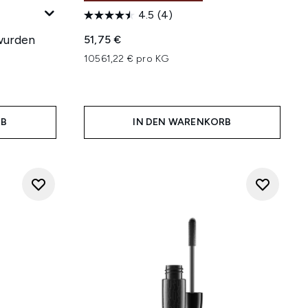
4.5
(4)
wurden
51,75 €
10561,22 € pro KG
RB
IN DEN WARENKORB