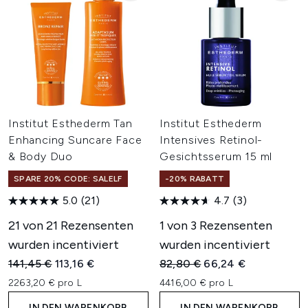
Institut Esthederm Tan
Institut Esthederm
Enhancing Suncare Face
Intensives Retinol-
& Body Duo
Gesichtsserum 15 ml
SPARE 20% CODE: SALELF
-20% RABATT
5.0
(21)
4.7
(3)
21 von 21 Rezensenten
1 von 3 Rezensenten
wurden incentiviert
wurden incentiviert
Unverbindliche Preisempfehlung:
Aktueller Preis:
Unverbindliche Preisempfehl
Aktueller Preis:
141,45 €
113,16 €
82,80 €
66,24 €
2263,20 € pro L
4416,00 € pro L
IN DEN WARENKORB
IN DEN WARENKORB