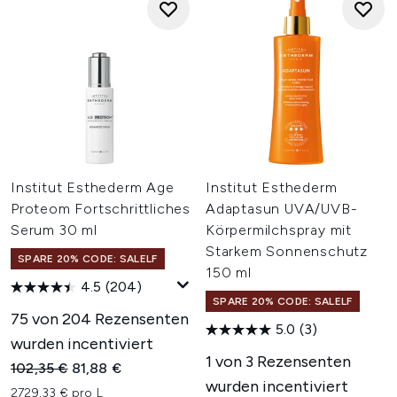
Institut Esthederm Age
Institut Esthederm
Proteom Fortschrittliches
Adaptasun UVA/UVB-
Serum 30 ml
Körpermilchspray mit
Starkem Sonnenschutz
SPARE 20% CODE: SALELF
150 ml
4.5
(204)
SPARE 20% CODE: SALELF
75 von 204 Rezensenten
5.0
(3)
wurden incentiviert
1 von 3 Rezensenten
Unverbindliche Preisempfehlung:
Aktueller Preis:
102,35 €
81,88 €
wurden incentiviert
2729,33 € pro L