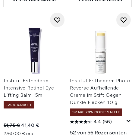
Institut Esthederm
Institut Esthederm Photo
Intensive Retinol Eye
Reverse Aufhellende
Lifting Balm 15ml
Creme im Stift Gegen
Dunkle Flecken 10 g
-20% RABATT
SPARE 20% CODE: SALELF
4.4
(56)
Unverbindliche Preisempfehlung:
Aktueller Preis:
51,75 €
41,40 €
52 von 56 Rezensenten
2760,00 € pro L