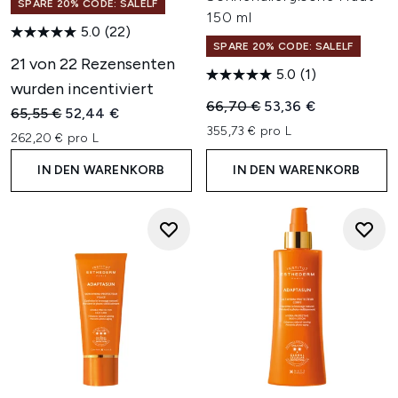
SPARE 20% CODE: SALELF
150 ml
5.0
(22)
SPARE 20% CODE: SALELF
21 von 22 Rezensenten
5.0
(1)
wurden incentiviert
Unverbindliche Preisempfehl
Aktueller Preis:
66,70 €
53,36 €
Unverbindliche Preisempfehlung:
Aktueller Preis:
65,55 €
52,44 €
355,73 € pro L
262,20 € pro L
IN DEN WARENKORB
IN DEN WARENKORB