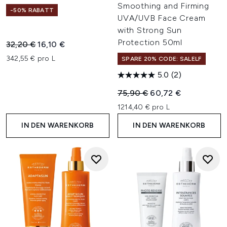
Smoothing and Firming
-50% RABATT
UVA/UVB Face Cream
with Strong Sun
Protection 50ml
Unverbindliche Preisempfehlung:
Aktueller Preis:
32,20 €
16,10 €
342,55 € pro L
SPARE 20% CODE: SALELF
5.0
(2)
Unverbindliche Preisempfehl
Aktueller Preis:
75,90 €
60,72 €
1214,40 € pro L
IN DEN WARENKORB
IN DEN WARENKORB