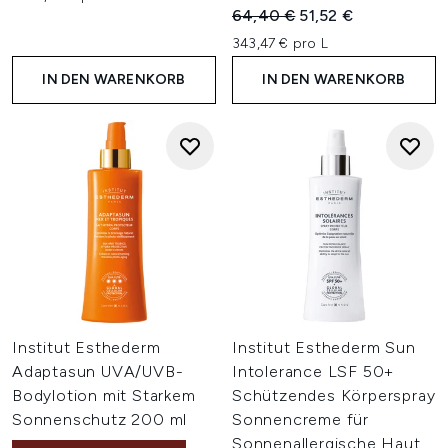
Unverbindliche Preisempfehl
Aktueller Preis:
64,40 €
51,52 €
343,47 € pro L
IN DEN WARENKORB
IN DEN WARENKORB
Institut Esthederm
Institut Esthederm Sun
Adaptasun UVA/UVB-
Intolerance LSF 50+
Bodylotion mit Starkem
Schützendes Körperspray
Sonnenschutz 200 ml
Sonnencreme für
Sonnenallergische Haut