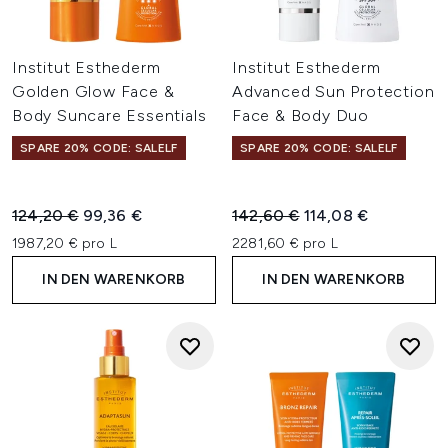
Institut Esthederm
Institut Esthederm
Golden Glow Face &
Advanced Sun Protection
Body Suncare Essentials
Face & Body Duo
SPARE 20% CODE: SALELF
SPARE 20% CODE: SALELF
Unverbindliche Preisempfehlung:
Aktueller Preis:
Unverbindliche Preisempfehl
Aktueller Preis:
124,20 €
99,36 €
142,60 €
114,08 €
1987,20 € pro L
2281,60 € pro L
IN DEN WARENKORB
IN DEN WARENKORB