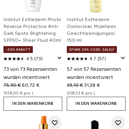
Institut Esthederm Photo
Institut Esthederm
Reverse Protective Anti-
Osmoclean Mizellares
Dark Spots Brightening
Gesichtsreinigungsöl
SPF50+ Sheer Fluid 40ml
150 ml
-20% RABATT
SPARE 20% CODE: SALELF
4.5
(73)
4.7
(57)
73 von 73 Rezensenten
57 von 57 Rezensenten
wurden incentiviert
wurden incentiviert
Unverbindliche Preisempfehlung:
Aktueller Preis:
Unverbindliche Preisempfehl
Aktueller Preis:
75,90 €
60,72 €
39,10 €
31,28 €
1518,00 € pro L
208,53 € pro L
IN DEN WARENKORB
IN DEN WARENKORB