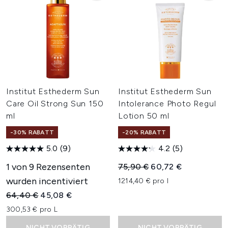
Institut Esthederm Sun
Institut Esthederm Sun
Care Oil Strong Sun 150
Intolerance Photo Regul
ml
Lotion 50 ml
-30% RABATT
-20% RABATT
5.0
(9)
4.2
(5)
1 von 9 Rezensenten
Unverbindliche Preisempfehl
Aktueller Preis:
75,90 €
60,72 €
wurden incentiviert
1214,40 € pro l
Unverbindliche Preisempfehlung:
Aktueller Preis:
64,40 €
45,08 €
300,53 € pro L
NICHT VORRÄTIG
NICHT VORRÄTIG