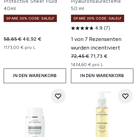
Protective Sheer Fluid
Hyaluronsäurecreme
40ml
50 ml
SPARE 20% CODE: SALELF
SPARE 20% CODE: SALELF
4.9
(7)
Unverbindliche Preisempfehlung:
Aktueller Preis:
1 von 7 Rezensenten
58,65 €
46,92 €
wurden incentiviert
1173,00 € pro L
Unverbindliche Preisempfehl
Aktueller Preis:
72,45 €
71,73 €
1434,60 € pro L
IN DEN WARENKORB
IN DEN WARENKORB