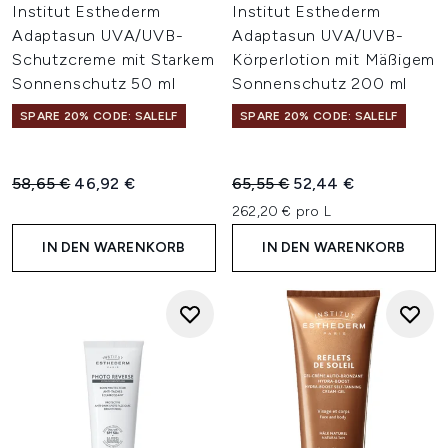
Institut Esthederm
Institut Esthederm
Adaptasun UVA/UVB-
Adaptasun UVA/UVB-
Schutzcreme mit Starkem
Körperlotion mit Mäßigem
Sonnenschutz 50 ml
Sonnenschutz 200 ml
SPARE 20% CODE: SALELF
SPARE 20% CODE: SALELF
Unverbindliche Preisempfehlung:
Aktueller Preis:
Unverbindliche Preisempfehl
Aktueller Preis:
58,65 €
46,92 €
65,55 €
52,44 €
262,20 € pro L
IN DEN WARENKORB
IN DEN WARENKORB