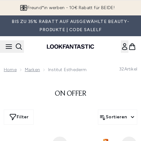
Zum Hauptinhalt springen
Freund*in werben - 10€ Rabatt für BEIDE!
BIS ZU 35% RABATT AUF AUSGEWÄHLTE BEAUTY-
PRODUKTE | CODE SALELF
32
Artikel
Home
Marken
Institut Esthederm
ON OFFER
Filter
Sortieren