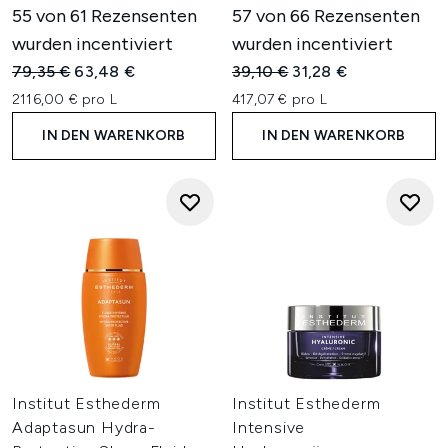
55 von 61 Rezensenten
57 von 66 Rezensenten
wurden incentiviert
wurden incentiviert
Unverbindliche Preisempfehlung:
Aktueller Preis:
Unverbindliche Preisempfehl
Aktueller Preis:
79,35 €
63,48 €
39,10 €
31,28 €
2116,00 € pro L
417,07 € pro L
IN DEN WARENKORB
IN DEN WARENKORB
Institut Esthederm
Institut Esthederm
Adaptasun Hydra-
Intensive