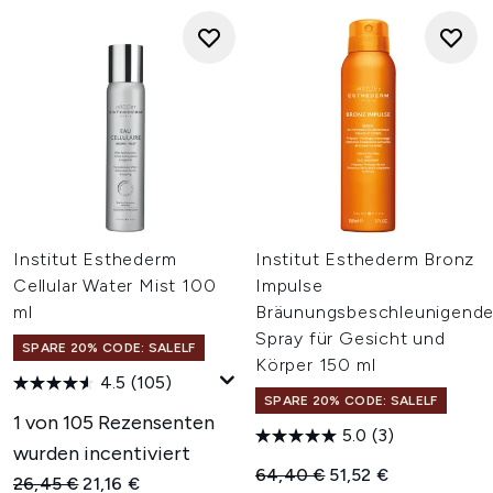
Institut Esthederm
Institut Esthederm Bronz
Cellular Water Mist 100
Impulse
ml
Bräunungsbeschleunigend
Spray für Gesicht und
SPARE 20% CODE: SALELF
Körper 150 ml
4.5
(105)
SPARE 20% CODE: SALELF
1 von 105 Rezensenten
5.0
(3)
wurden incentiviert
Unverbindliche Preisempfehl
Aktueller Preis:
64,40 €
51,52 €
Unverbindliche Preisempfehlung:
Aktueller Preis:
26,45 €
21,16 €