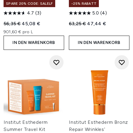
SPARE 20% CODE: SALELF
-25% RABATT
4.7
(3)
5.0
(4)
Unverbindliche Preisempfehlung:
Aktueller Preis:
Unverbindliche Preisempfehl
Aktueller Preis:
56,35 €
45,08 €
63,25 €
47,44 €
901,60 € pro L
IN DEN WARENKORB
IN DEN WARENKORB
Institut Esthederm
Institut Esthederm Bronz
Summer Travel Kit
Repair Wrinkles'