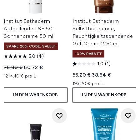
Institut Esthederm
Institut Esthederm
Aufhellende LSF 50+
Selbstbräunende,
Sonnencreme 50 ml
Feuchtigkeitsspendende
Gel-Creme 200 ml
SPARE 20% CODE: SALELF
-30% RABATT
5.0
(4)
1.0
(1)
Unverbindliche Preisempfehlung:
Aktueller Preis:
75,90 €
60,72 €
Unverbindliche Preisempfehl
Aktueller Preis:
55,20 €
38,64 €
1214,40 € pro L
193,20 € pro L
IN DEN WARENKORB
IN DEN WARENKORB