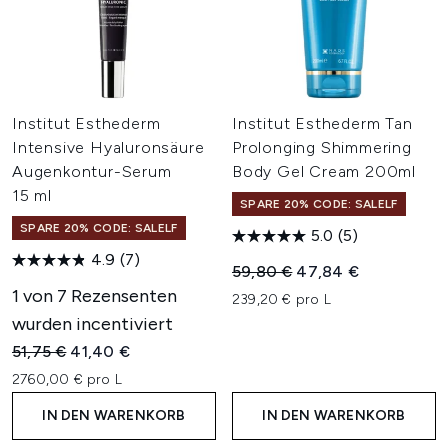
Institut Esthederm
Institut Esthederm Tan
Intensive Hyaluronsäure
Prolonging Shimmering
Augenkontur-Serum
Body Gel Cream 200ml
15 ml
SPARE 20% CODE: SALELF
SPARE 20% CODE: SALELF
5.0
(5)
4.9
(7)
Unverbindliche Preisempfehl
Aktueller Preis:
59,80 €
47,84 €
1 von 7 Rezensenten
239,20 € pro L
wurden incentiviert
Unverbindliche Preisempfehlung:
Aktueller Preis:
51,75 €
41,40 €
2760,00 € pro L
IN DEN WARENKORB
IN DEN WARENKORB