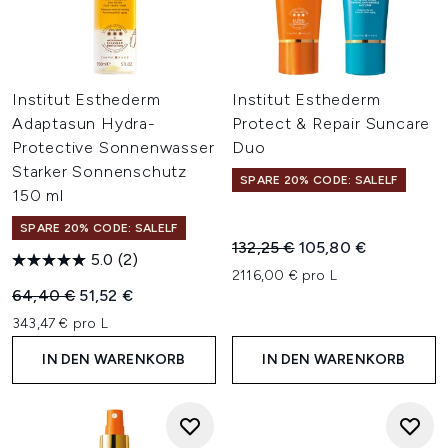
Institut Esthederm
Institut Esthederm
Adaptasun Hydra-
Protect & Repair Suncare
Protective Sonnenwasser
Duo
Starker Sonnenschutz
SPARE 20% CODE: SALELF
150 ml
SPARE 20% CODE: SALELF
Unverbindliche Preisempfehl
Aktueller Preis:
132,25 €
105,80 €
5.0
(2)
2116,00 € pro L
Unverbindliche Preisempfehlung:
Aktueller Preis:
64,40 €
51,52 €
343,47 € pro L
IN DEN WARENKORB
IN DEN WARENKORB