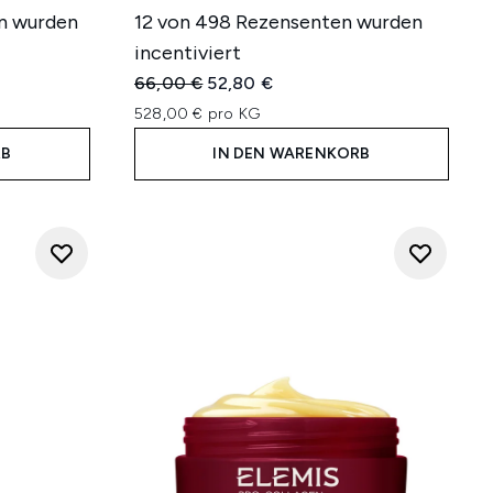
n wurden
12 von 498 Rezensenten wurden
incentiviert
hlung:
Unverbindliche Preisempfehlung:
Aktueller Preis:
66,00 €
52,80 €
528,00 € pro KG
RB
IN DEN WARENKORB