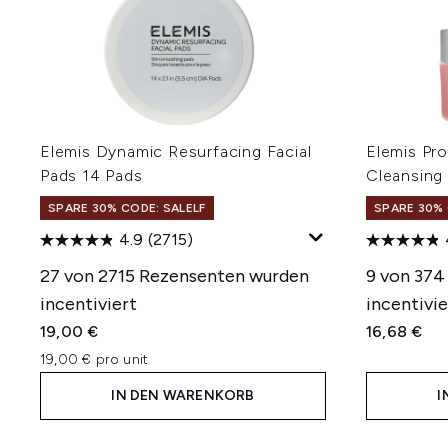
Elemis Dynamic Resurfacing Facial
Elemis Pr
Pads 14 Pads
Cleansing
SPARE 30% CODE: SALELF
SPARE 30% 
4.9
(2715)
27 von 2715 Rezensenten wurden
9 von 374
incentiviert
incentivie
19,00 €
16,68 €
19,00 € pro unit
IN DEN WARENKORB
I