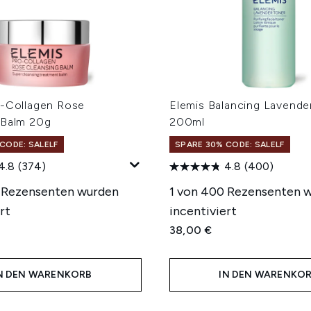
o-Collagen Rose
Elemis Balancing Lavende
 Balm 20g
200ml
CODE: SALELF
SPARE 30% CODE: SALELF
4.8
(374)
4.8
(400)
 Rezensenten wurden
1 von 400 Rezensenten 
rt
incentiviert
38,00 €
N DEN WARENKORB
IN DEN WARENKO