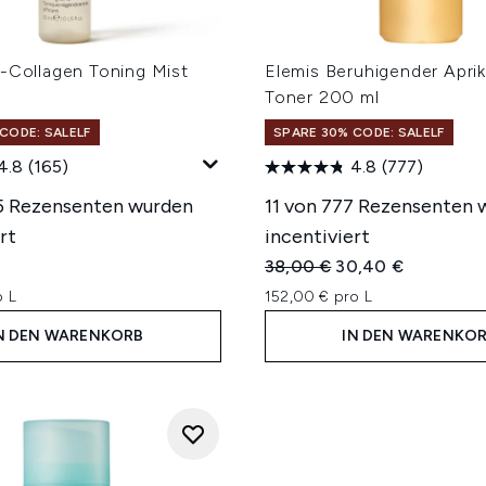
o-Collagen Toning Mist
Elemis Beruhigender Apri
Toner 200 ml
CODE: SALELF
SPARE 30% CODE: SALELF
4.8
(165)
4.8
(777)
5 Rezensenten wurden
11 von 777 Rezensenten 
rt
incentiviert
Unverbindliche Preisempfe
Aktueller Preis:
38,00 €
30,40 €
o L
152,00 € pro L
N DEN WARENKORB
IN DEN WARENKO