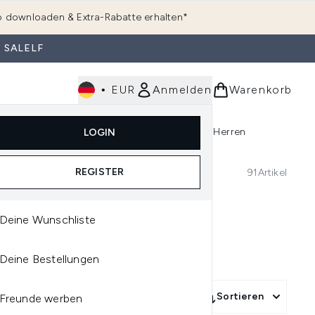
 downloaden & Extra-Rabatte erhalten*
 SALELF
•
EUR
Anmelden
Warenkorb
e
Haarpflege
Parfum
Körperpflege
Herren
LOGIN
rending)
ermenü Anmelden (K-Beauty)
Untermenü Anmelden (Kosmetik)
Untermenü Anmelden (Hautpflege)
Untermenü Anmelden (Haarpflege)
Untermenü Anmelden (Parfum)
REGISTER
91
Artikel
Deine Wunschliste
Deine Bestellungen
Mehr Filter +
Sortieren
Freunde werben