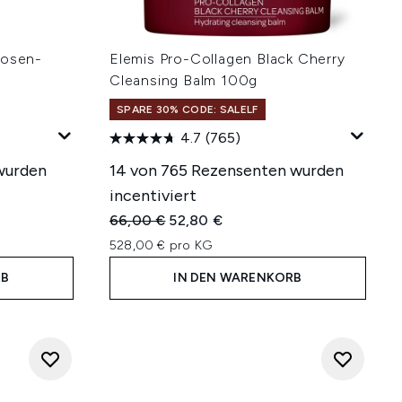
kosen-
Elemis Pro-Collagen Black Cherry
Cleansing Balm 100g
SPARE 30% CODE: SALELF
4.7
(765)
wurden
14 von 765 Rezensenten wurden
incentiviert
hlung:
Unverbindliche Preisempfehlung:
Aktueller Preis:
66,00 €
52,80 €
528,00 € pro KG
RB
IN DEN WARENKORB