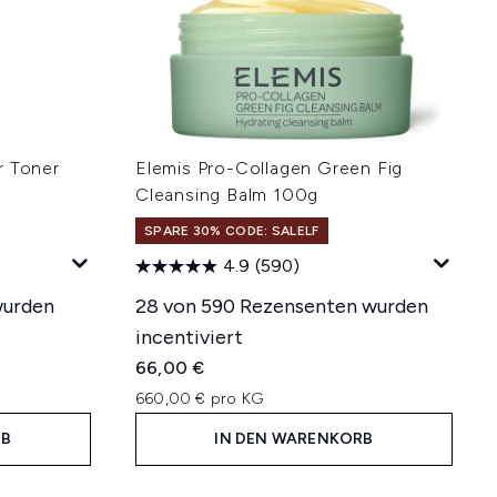
r Toner
Elemis Pro-Collagen Green Fig
Cleansing Balm 100g
SPARE 30% CODE: SALELF
4.9
(590)
wurden
28 von 590 Rezensenten wurden
incentiviert
66,00 €
660,00 € pro KG
RB
IN DEN WARENKORB