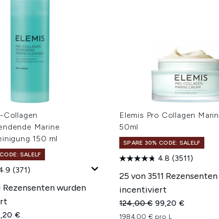
o-Collagen
Elemis Pro Collagen Mari
endende Marine
50ml
einigung 150 ml
SPARE 30% CODE: SALELF
CODE: SALELF
4.8
(3511)
4.9
(371)
25 von 3511 Rezensenten
1 Rezensenten wurden
incentiviert
rt
Unverbindliche Preisempfe
Aktueller Preis:
124,00 €
99,20 €
iche Preisempfehlung:
tueller Preis:
1,20 €
1984,00 € pro L