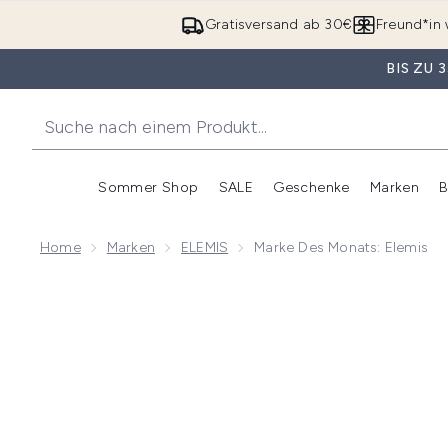
Gratisversand ab 30€
Freund*in 
BIS ZU
Sommer Shop
SALE
Geschenke
Marken
B
Untermenü Anmelden (Somme
Untermenü Anme
Home
Marken
ELEMIS
Marke Des Monats: Elemis