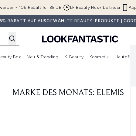
Zum Hauptinhalt springen
werben - 10€ Rabatt für BEIDE!
LF Beauty Plus+ beitreten
App
 35% RABATT AUF AUSGEWÄHLTE BEAUTY-PRODUKTE | CODE
eauty Box
Neu & Trending
K-Beauty
Kosmetik
Hautpfleg
r Shop)
lden (SALE)
Untermenü Anmelden (Geschenke)
Untermenü Anmelden (Marken)
Untermenü Anmelden (Beauty Box)
Untermenü Anmelden (Neu & T
Unt
MARKE DES MONATS: ELEMIS