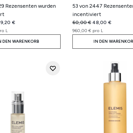
29 Rezensenten wurden
53 von 2447 Rezensente
rt
incentiviert
iche Preisempfehlung:
ktueller Preis:
Unverbindliche Preisempfe
Aktueller Preis:
9,20 €
60,00 €
48,00 €
ro L
960,00 € pro L
N DEN WARENKORB
IN DEN WARENKO