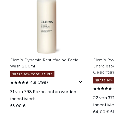
Elemis Dynamic Resurfacing Facial
Elemis Pr
Wash 200ml
Energiesp
Gesichtsr
SPARE 30% CODE: SALELF
SPARE 30% 
4.8
(798)
31 von 798 Rezensenten wurden
22 von 37
incentiviert
incentivie
53,00 €
Unverbindl
Ak
64,00 €
5