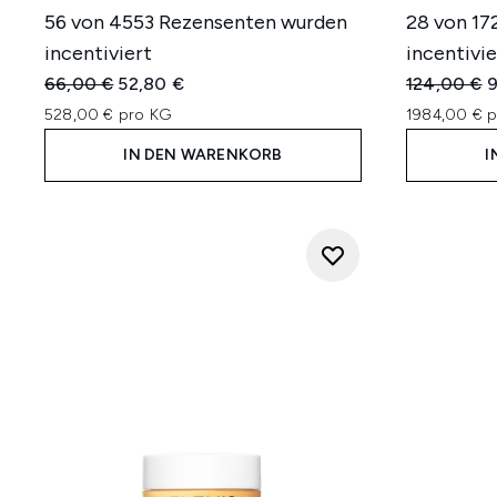
56 von 4553 Rezensenten wurden
28 von 17
incentiviert
incentivie
Unverbindliche Preisempfehlung:
Aktueller Preis:
Unverbindl
A
66,00 €
52,80 €
124,00 €
9
528,00 € pro KG
1984,00 € p
IN DEN WARENKORB
I