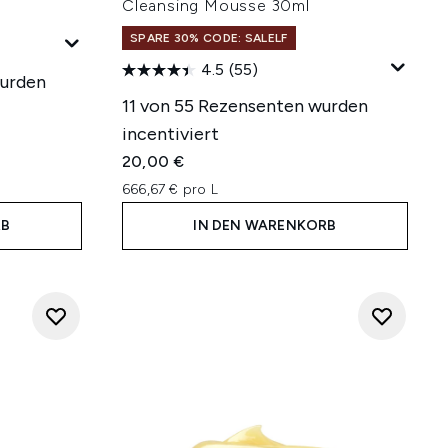
Cleansing Mousse 30ml
SPARE 30% CODE: SALELF
4.5
(55)
wurden
11 von 55 Rezensenten wurden
incentiviert
20,00 €
666,67 € pro L
RB
IN DEN WARENKORB