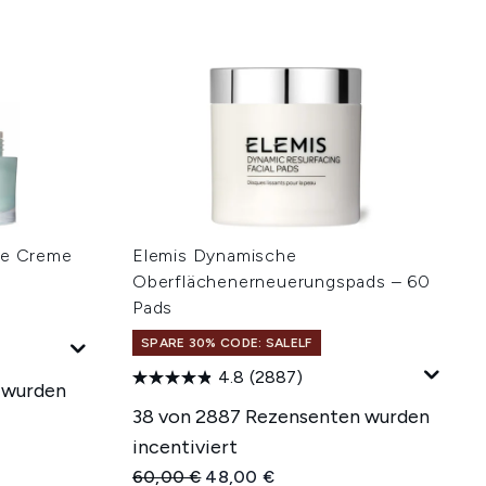
ne Creme
Elemis Dynamische
Oberflächenerneuerungspads – 60
Pads
SPARE 30% CODE: SALELF
4.8
(2887)
 wurden
38 von 2887 Rezensenten wurden
incentiviert
hlung:
Unverbindliche Preisempfehlung:
Aktueller Preis:
60,00 €
48,00 €