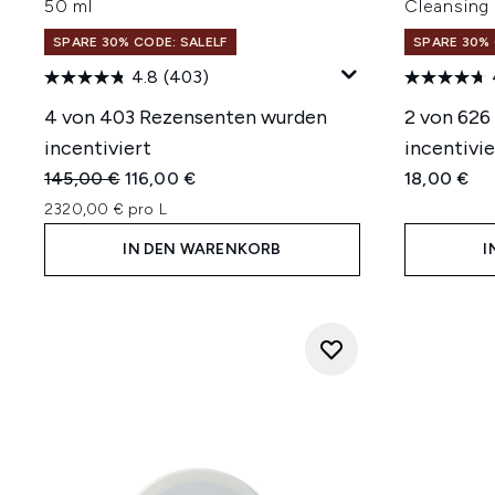
50 ml
Cleansing
SPARE 30% CODE: SALELF
SPARE 30% 
4.8
(403)
4 von 403 Rezensenten wurden
2 von 626
incentiviert
incentivie
Unverbindliche Preisempfehlung:
Aktueller Preis:
145,00 €
116,00 €
18,00 €
2320,00 € pro L
IN DEN WARENKORB
I