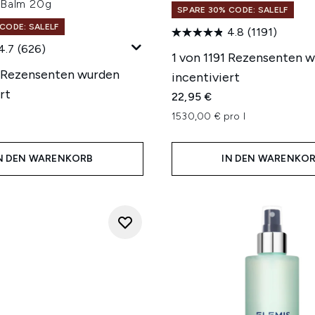
 Balm 20g
SPARE 30% CODE: SALELF
CODE: SALELF
4.8
(1191)
4.7
(626)
1 von 1191 Rezensenten 
 Rezensenten wurden
incentiviert
rt
22,95 €
1530,00 € pro l
N DEN WARENKORB
IN DEN WARENKO