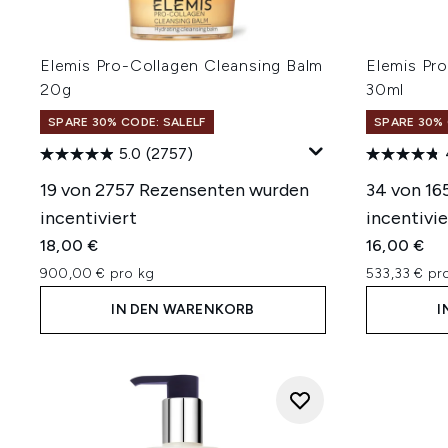
Elemis Pro-Collagen Cleansing Balm
Elemis Pr
20g
30ml
SPARE 30% CODE: SALELF
SPARE 30% 
5.0
(2757)
19 von 2757 Rezensenten wurden
34 von 16
incentiviert
incentivie
18,00 €
16,00 €
900,00 € pro kg
533,33 € pr
IN DEN WARENKORB
I