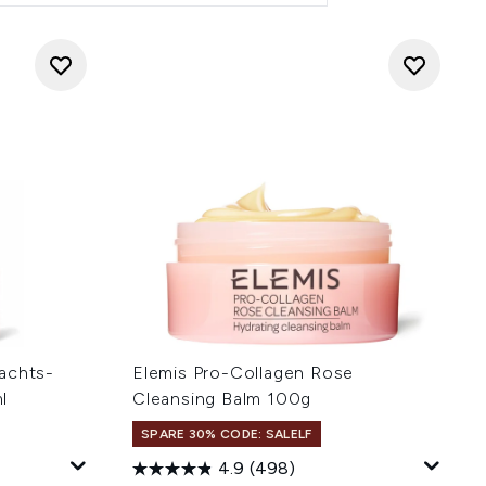
achts-
Elemis Pro-Collagen Rose
l
Cleansing Balm 100g
SPARE 30% CODE: SALELF
4.9
(498)