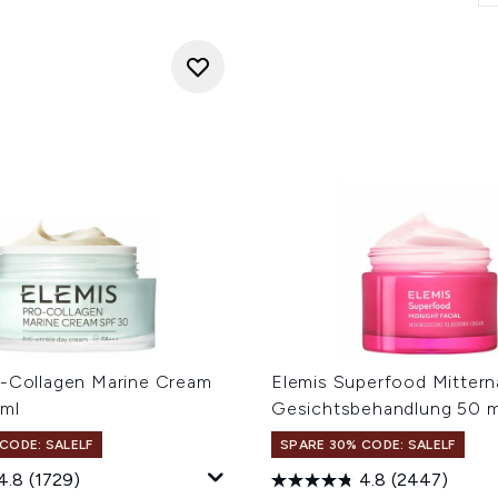
o-Collagen Marine Cream
Elemis Superfood Mittern
ml
Gesichtsbehandlung 50 m
CODE: SALELF
SPARE 30% CODE: SALELF
4.8
(1729)
4.8
(2447)