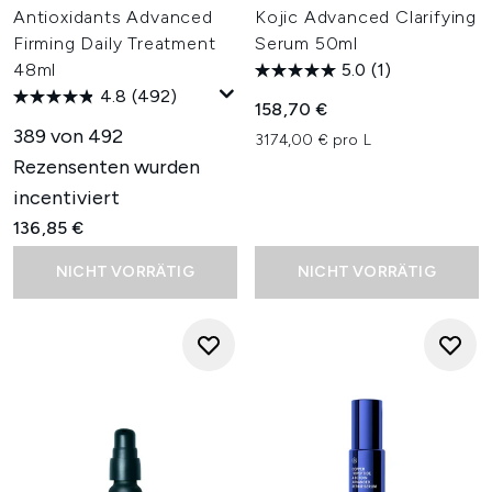
Antioxidants Advanced
Kojic Advanced Clarifying
Firming Daily Treatment
Serum 50ml
48ml
5.0
(1)
4.8
(492)
158,70 €
389 von 492
3174,00 € pro L
Rezensenten wurden
incentiviert
136,85 €
NICHT VORRÄTIG
NICHT VORRÄTIG