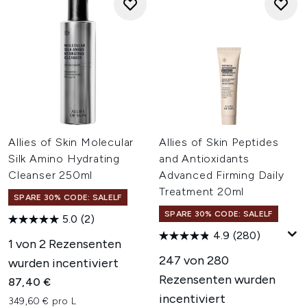
Allies of Skin Molecular
Allies of Skin Peptides
Silk Amino Hydrating
and Antioxidants
Cleanser 250ml
Advanced Firming Daily
Treatment 20ml
SPARE 30% CODE: SALELF
SPARE 30% CODE: SALELF
5.0
(2)
4.9
(280)
1 von 2 Rezensenten
247 von 280
wurden incentiviert
Rezensenten wurden
87,40 €
incentiviert
349,60 € pro L