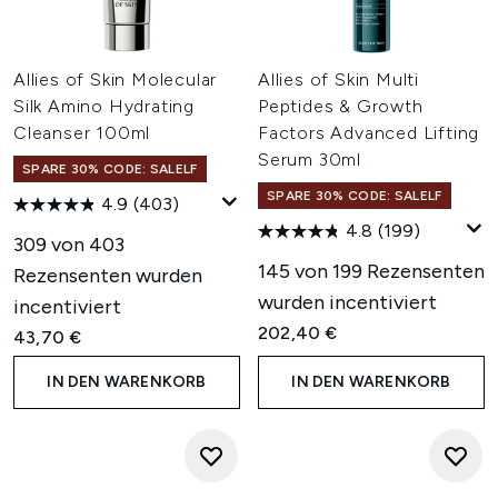
Allies of Skin Molecular
Allies of Skin Multi
Silk Amino Hydrating
Peptides & Growth
Cleanser 100ml
Factors Advanced Lifting
Serum 30ml
SPARE 30% CODE: SALELF
SPARE 30% CODE: SALELF
4.9
(403)
4.8
(199)
309 von 403
145 von 199 Rezensenten
Rezensenten wurden
wurden incentiviert
incentiviert
202,40 €
43,70 €
IN DEN WARENKORB
IN DEN WARENKORB