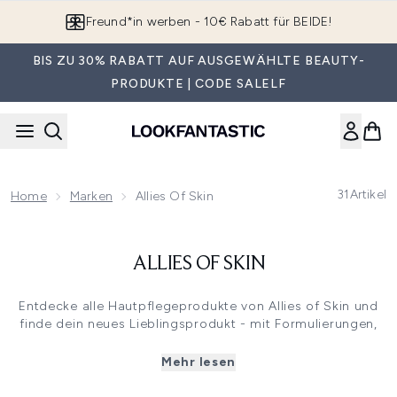
Zum Hauptinhalt springen
Freund*in werben - 10€ Rabatt für BEIDE!
BIS ZU 30% RABATT AUF AUSGEWÄHLTE BEAUTY-
PRODUKTE | CODE SALELF
31
Artikel
Home
Marken
Allies Of Skin
ALLIES OF SKIN
Entdecke alle Hautpflegeprodukte von Allies of Skin und
finde dein neues Lieblingsprodukt - mit Formulierungen,
die wirklich etwas bewegen. Crueltyfree, paraben-, silikon-
und sulfatfrei. Ohne austrocknende Alkohole und ohne
Mehr lesen
synthetische Farben und Duftstoffe.