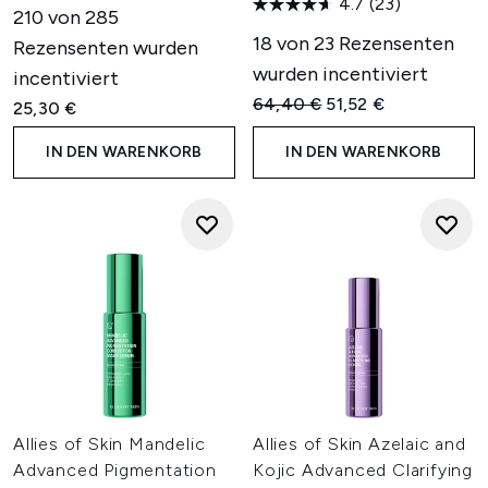
4.7
(23)
210 von 285
18 von 23 Rezensenten
Rezensenten wurden
wurden incentiviert
incentiviert
Unverbindliche Preisempfehl
Aktueller Preis:
64,40 €
51,52 €
25,30 €
IN DEN WARENKORB
IN DEN WARENKORB
Allies of Skin Mandelic
Allies of Skin Azelaic and
Advanced Pigmentation
Kojic Advanced Clarifying