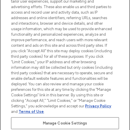
renommierten Marken. Shoppe online
tailor user experiences, support our marketing and
oder über die App mit kostenloser
advertising efforts. These also enable us and third parties to
access and record user and activity data, such as IP
Lieferung ab einem Einkaufswert von 30€.
addresses and online identifiers, referring URLs, searches
and interactions, browser and device details, and other
Cookie-Einwilligung
usage information, which may be used to provide enhanced
Do Not Sell or Share My Personal
functionality and personalized experiences, analyze and
Information
improve performance, and reach users with more relevant
content and ads on this site and across third party sites. If
you click “Accept All” this site may deploy cookies (including
HILFE & INFORMATION
third party cookies) for all of these purposes. If you click
“Limit Cookies,” your IP address and other browsing
information may still be collected but only cookies (including
IMPRESSUM
third party cookies) that are necessary to operate, secure and
enable default website features and functionalities will be
deployed. You can also review and manage your cookie
ÜBER LOOKFANTASTIC
preferences for this site at any time by clicking the “Manage
Cookie Settings” link in this banner. By using this site or
clicking "Accept All," "Limit Cookies," or "Manage Cookie
Settings," you acknowledge and accept our
Privacy Policy
and
Terms of Use
.
Pay Securely With
Manage Cookie Settings