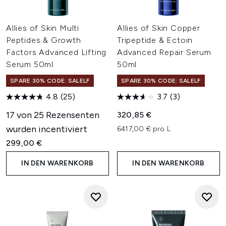
Allies of Skin Multi
Allies of Skin Copper
Peptides & Growth
Tripeptide & Ectoin
Factors Advanced Lifting
Advanced Repair Serum
Serum 50ml
50ml
SPARE 30% CODE: SALELF
SPARE 30% CODE: SALELF
4.8
(25)
3.7
(3)
17 von 25 Rezensenten
320,85 €
wurden incentiviert
6417,00 € pro L
299,00 €
IN DEN WARENKORB
IN DEN WARENKORB