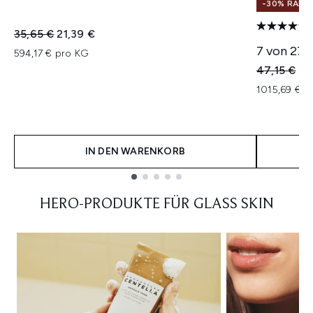
-30% RABA
Unverbindliche Preisempfehlung:
Aktueller Preis:
35,65 €
21,39 €
7 von 27 
594,17 € pro KG
Unverbindl
Akt
47,15 €
33
1015,69 € p
IN DEN WARENKORB
Showing slide 1
HERO-PRODUKTE FÜR GLASS SKIN