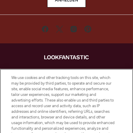
ANMELDEN
LOOKFANTASTIC ist Europas ultimativer
Beauty-Onlineshop mit den besten
We use cookies and other tracking tools on this site, which
Produkten aus Haut- und Haarpflege
may be provided by third parties, to operate and secure our
sowie Make-Up von über 200
site, enable social media features, enhance performance,
renommierten Marken. Shoppe online
tailor user experiences, support our marketing and
oder über die App mit kostenloser
advertising efforts. These also enable us and third parties to
access and record user and activity data, such as IP
Lieferung ab einem Einkaufswert von 30€.
addresses and online identifiers, referring URLs, searches
and interactions, browser and device details, and other
Cookie-Einwilligung
usage information, which may be used to provide enhanced
Do Not Sell or Share My Personal
functionality and personalized experiences, analyze and