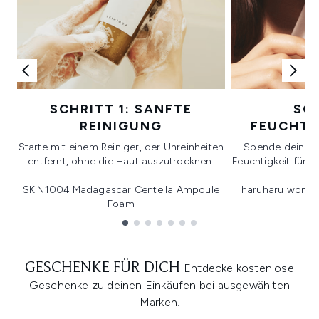
SCHRITT 1: SANFTE
SCH
REINIGUNG
FEUCHTI
Starte mit einem Reiniger, der Unreinheiten
Spende deiner H
entfernt, ohne die Haut auszutrocknen.
Feuchtigkeit für p
SKIN1004 Madagascar Centella Ampoule
haruharu wonder
Foam
Showing slide 1
GESCHENKE FÜR DICH
Entdecke kostenlose
Geschenke zu deinen Einkäufen bei ausgewählten
Marken.