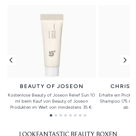
BEAUTY OF JOSEON
CHRIST
Kostenlose Beauty of Joseon Relief Sun 10
Erhalte ein Prickl
ml beim Kauf von Beauty of Joseon
Shampoo (75 ml) 
Produkten im Wert von mindestens 35 €.
ab 40
Showing slide 1
LOOKFANTASTIC BEAUTY BOXEN