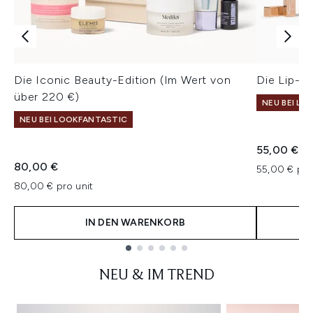
Die Iconic Beauty-Edition (Im Wert von
Die Lip-Ed
über 220 €)
NEU BEI L
NEU BEI LOOKFANTASTIC
55,00 €
80,00 €
55,00 € pro
80,00 € pro unit
IN DEN WARENKORB
Showing slide 1
NEU & IM TREND