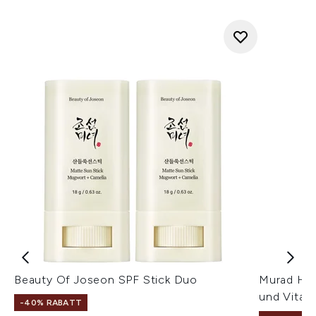
Beauty Of Joseon SPF Stick Duo
Murad Her
und Vitam
-40% RABATT