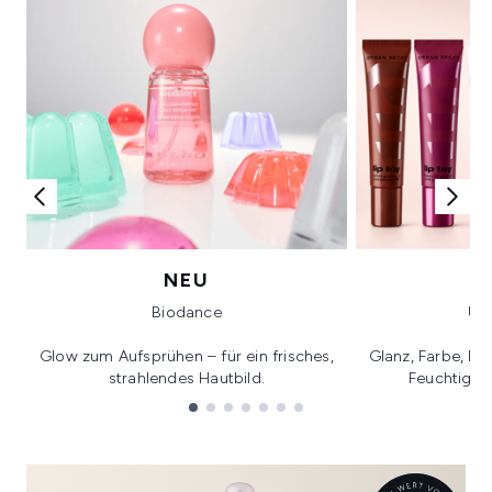
NEU
Biodance
Ur
Glow zum Aufsprühen – für ein frisches,
Glanz, Farbe, Pf
strahlendes Hautbild.
Feuchtigkei
Showing slide 1