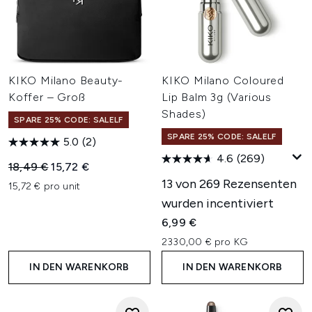
KIKO Milano Beauty-
KIKO Milano Coloured
Koffer – Groß
Lip Balm 3g (Various
Shades)
SPARE 25% CODE: SALELF
SPARE 25% CODE: SALELF
5.0
(2)
4.6
(269)
Unverbindliche Preisempfehlung:
Aktueller Preis:
18,49 €
15,72 €
13 von 269 Rezensenten
15,72 € pro unit
wurden incentiviert
6,99 €
2330,00 € pro KG
IN DEN WARENKORB
IN DEN WARENKORB