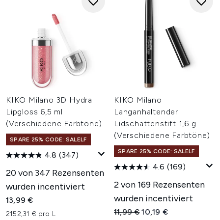
KIKO Milano 3D Hydra
KIKO Milano
Lipgloss 6,5 ml
Langanhaltender
(Verschiedene Farbtöne)
Lidschattenstift 1,6 g
(Verschiedene Farbtöne)
SPARE 25% CODE: SALELF
SPARE 25% CODE: SALELF
4.8
(347)
4.6
(169)
20 von 347 Rezensenten
2 von 169 Rezensenten
wurden incentiviert
wurden incentiviert
13,99 €
Unverbindliche Preisempfehl
Aktueller Preis:
11,99 €
10,19 €
2152,31 € pro L