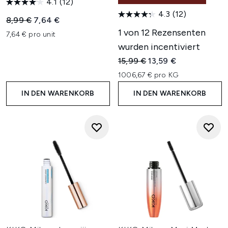
4.1
(12)
4.3
(12)
Unverbindliche Preisempfehlung:
Aktueller Preis:
8,99 €
7,64 €
1 von 12 Rezensenten
7,64 € pro unit
wurden incentiviert
Unverbindliche Preisempfehl
Aktueller Preis:
15,99 €
13,59 €
1006,67 € pro KG
IN DEN WARENKORB
IN DEN WARENKORB