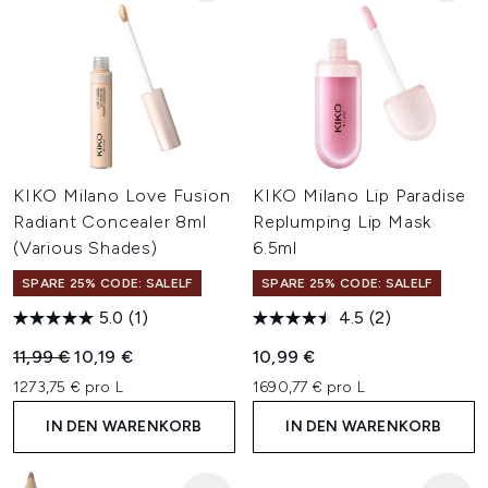
KIKO Milano Love Fusion
KIKO Milano Lip Paradise
Radiant Concealer 8ml
Replumping Lip Mask
(Various Shades)
6.5ml
SPARE 25% CODE: SALELF
SPARE 25% CODE: SALELF
5.0
(1)
4.5
(2)
Unverbindliche Preisempfehlung:
Aktueller Preis:
11,99 €
10,19 €
10,99 €
1273,75 € pro L
1690,77 € pro L
IN DEN WARENKORB
IN DEN WARENKORB