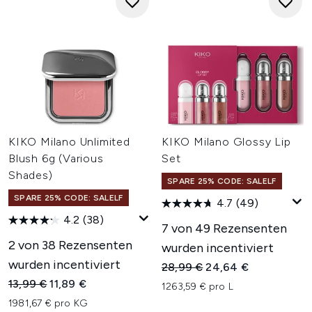
KIKO Milano Unlimited
KIKO Milano Glossy Lip
Blush 6g (Various
Set
Shades)
SPARE 25% CODE: SALELF
SPARE 25% CODE: SALELF
4.7
(49)
4.2
(38)
7 von 49 Rezensenten
2 von 38 Rezensenten
wurden incentiviert
wurden incentiviert
Unverbindliche Preisempfehl
Aktueller Preis:
28,99 €
24,64 €
Unverbindliche Preisempfehlung:
Aktueller Preis:
13,99 €
11,89 €
1263,59 € pro L
1981,67 € pro KG