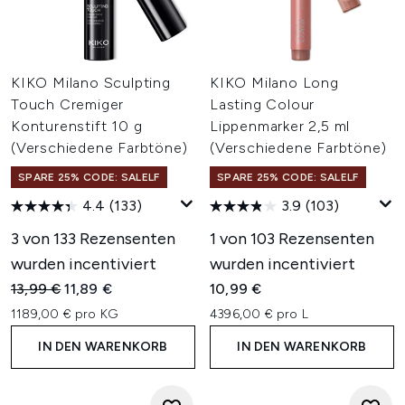
KIKO Milano Sculpting
KIKO Milano Long
Touch Cremiger
Lasting Colour
Konturenstift 10 g
Lippenmarker 2,5 ml
(Verschiedene Farbtöne)
(Verschiedene Farbtöne)
SPARE 25% CODE: SALELF
SPARE 25% CODE: SALELF
4.4
(133)
3.9
(103)
3 von 133 Rezensenten
1 von 103 Rezensenten
wurden incentiviert
wurden incentiviert
Unverbindliche Preisempfehlung:
Aktueller Preis:
13,99 €
11,89 €
10,99 €
1189,00 € pro KG
4396,00 € pro L
IN DEN WARENKORB
IN DEN WARENKORB