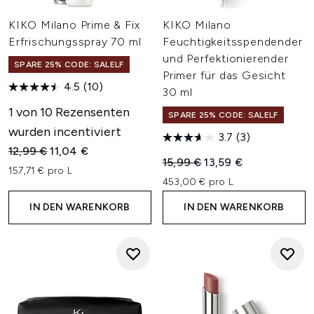
KIKO Milano Prime & Fix
KIKO Milano
Erfrischungsspray 70 ml
Feuchtigkeitsspendender
und Perfektionierender
SPARE 25% CODE: SALELF
Primer für das Gesicht
4.5
(10)
30 ml
1 von 10 Rezensenten
SPARE 25% CODE: SALELF
wurden incentiviert
3.7
(3)
Unverbindliche Preisempfehlung:
Aktueller Preis:
12,99 €
11,04 €
Unverbindliche Preisempfehl
Aktueller Preis:
15,99 €
13,59 €
157,71 € pro L
453,00 € pro L
IN DEN WARENKORB
IN DEN WARENKORB