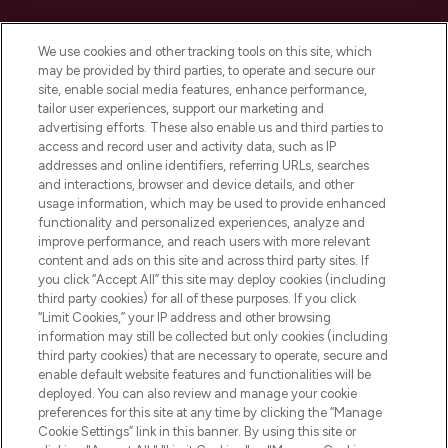
LOOKFANTASTIC ist Europas ultimativer
Beauty-Onlineshop mit den besten
We use cookies and other tracking tools on this site, which
Produkten aus Haut- und Haarpflege
may be provided by third parties, to operate and secure our
sowie Make-Up von über 200
site, enable social media features, enhance performance,
renommierten Marken. Shoppe online
tailor user experiences, support our marketing and
oder über die App mit kostenloser
advertising efforts. These also enable us and third parties to
access and record user and activity data, such as IP
Lieferung ab einem Einkaufswert von 30€.
addresses and online identifiers, referring URLs, searches
and interactions, browser and device details, and other
Cookie-Einwilligung
usage information, which may be used to provide enhanced
Do Not Sell or Share My Personal
functionality and personalized experiences, analyze and
Information
improve performance, and reach users with more relevant
content and ads on this site and across third party sites. If
you click “Accept All” this site may deploy cookies (including
HILFE & INFORMATION
third party cookies) for all of these purposes. If you click
“Limit Cookies,” your IP address and other browsing
information may still be collected but only cookies (including
IMPRESSUM
third party cookies) that are necessary to operate, secure and
enable default website features and functionalities will be
deployed. You can also review and manage your cookie
ÜBER LOOKFANTASTIC
preferences for this site at any time by clicking the “Manage
Cookie Settings” link in this banner. By using this site or