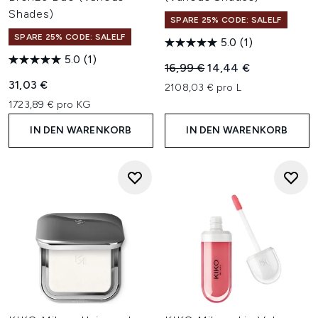
Shades)
SPARE 25% CODE: SALELF
SPARE 25% CODE: SALELF
5.0
(1)
5.0
(1)
Unverbindliche Preisempfehl
Aktueller Preis:
16,99 €
14,44 €
31,03 €
2108,03 € pro L
1723,89 € pro KG
IN DEN WARENKORB
IN DEN WARENKORB