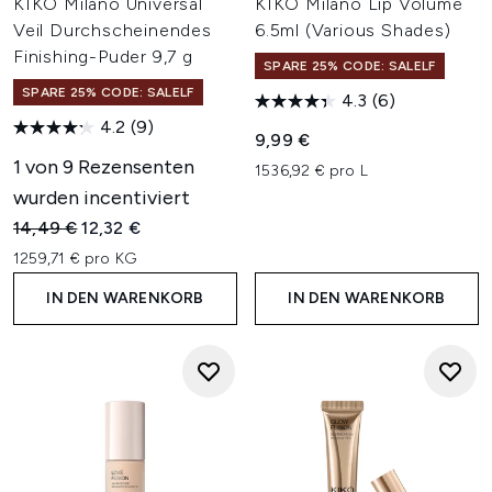
KIKO Milano Universal
KIKO Milano Lip Volume
Veil Durchscheinendes
6.5ml (Various Shades)
Finishing-Puder 9,7 g
SPARE 25% CODE: SALELF
SPARE 25% CODE: SALELF
4.3
(6)
4.2
(9)
9,99 €
1 von 9 Rezensenten
1536,92 € pro L
wurden incentiviert
Unverbindliche Preisempfehlung:
Aktueller Preis:
14,49 €
12,32 €
1259,71 € pro KG
IN DEN WARENKORB
IN DEN WARENKORB