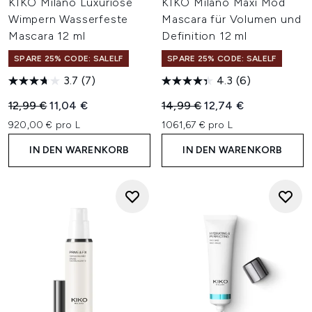
KIKO Milano Luxuriöse
KIKO Milano Maxi Mod
Wimpern Wasserfeste
Mascara für Volumen und
Mascara 12 ml
Definition 12 ml
SPARE 25% CODE: SALELF
SPARE 25% CODE: SALELF
3.7
(7)
4.3
(6)
Unverbindliche Preisempfehlung:
Aktueller Preis:
Unverbindliche Preisempfehl
Aktueller Preis:
12,99 €
11,04 €
14,99 €
12,74 €
920,00 € pro L
1061,67 € pro L
IN DEN WARENKORB
IN DEN WARENKORB