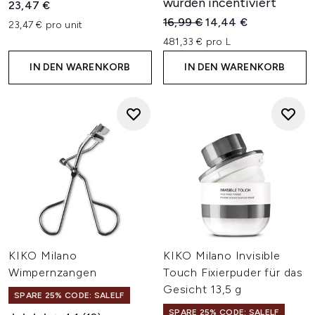
wurden incentiviert
23,47 €
Unverbindliche Preisempfehl
Aktueller Preis:
16,99 €
14,44 €
23,47 € pro unit
481,33 € pro L
IN DEN WARENKORB
IN DEN WARENKORB
KIKO Milano
KIKO Milano Invisible
Wimpernzangen
Touch Fixierpuder für das
Gesicht 13,5 g
SPARE 25% CODE: SALELF
SPARE 25% CODE: SALELF