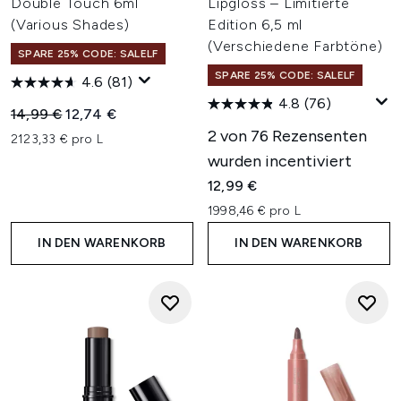
Double Touch 6ml
Lipgloss – Limitierte
(Various Shades)
Edition 6,5 ml
(Verschiedene Farbtöne)
SPARE 25% CODE: SALELF
SPARE 25% CODE: SALELF
4.6
(81)
4.8
(76)
Unverbindliche Preisempfehlung:
Aktueller Preis:
14,99 €
12,74 €
2 von 76 Rezensenten
2123,33 € pro L
wurden incentiviert
12,99 €
1998,46 € pro L
IN DEN WARENKORB
IN DEN WARENKORB