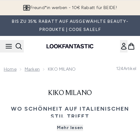
Zum Hauptinhalt springen
Freund*in werben - 10€ Rabatt für BEIDE!
BIS ZU 35% RABATT AUF AUSGEWÄHLTE BEAUTY-
PRODUKTE | CODE SALELF
124
Artikel
Home
Marken
KIKO MILANO
KIKO MILANO
WO SCHÖNHEIT AUF ITALIENISCHEN
STIL TRIFFT
Feiern Sie Ihren persönlichen Ausdruck mit KIKO Milano,
Mehr lesen
der italienischen Beauty-Marke, die Kreativität und Qualität
in jeden Make-up-Moment bringt. KIKO Milano wurde 1997