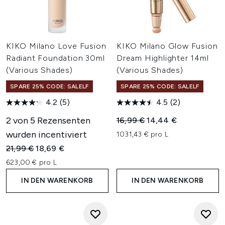
KIKO Milano Love Fusion
KIKO Milano Glow Fusion
Radiant Foundation 30ml
Dream Highlighter 14ml
(Various Shades)
(Various Shades)
SPARE 25% CODE: SALELF
SPARE 25% CODE: SALELF
4.2
(5)
4.5
(2)
2 von 5 Rezensenten
Unverbindliche Preisempfehl
Aktueller Preis:
16,99 €
14,44 €
wurden incentiviert
1031,43 € pro L
Unverbindliche Preisempfehlung:
Aktueller Preis:
21,99 €
18,69 €
623,00 € pro L
IN DEN WARENKORB
IN DEN WARENKORB