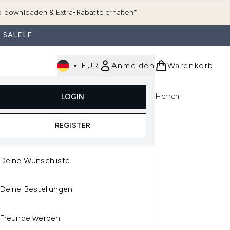
 downloaden & Extra-Rabatte erhalten*
 SALELF
•
EUR
Anmelden
Warenkorb
e
Haarpflege
Parfum
Körperpflege
Herren
LOGIN
rending)
ermenü Anmelden (K-Beauty)
Untermenü Anmelden (Kosmetik)
Untermenü Anmelden (Hautpflege)
Untermenü Anmelden (Haarpflege)
Untermenü Anmelden (Parfum)
REGISTER
Deine Wunschliste
ASUN
Deine Bestellungen
RASUN FAMILY LSF 30 -
ER SENSITIVE (100 ML)
Freunde werben
 ULTRASUN AFTERSUN