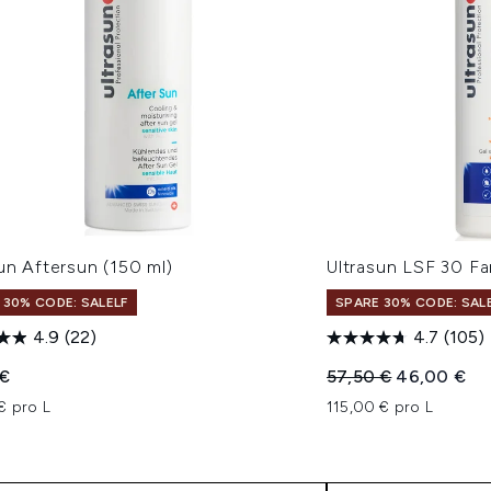
un Aftersun (150 ml)
Ultrasun LSF 30 Fa
 30% CODE: SALELF
SPARE 30% CODE: SAL
4.9
(22)
4.7
(105)
Unverbindliche Pre
Aktueller Pr
 €
57,50 €
46,00 €
€ pro L
115,00 € pro L