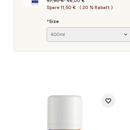
Unverbindliche Preisempfehlung:
Aktueller Preis:
57,50 €
46,00 €
Spare 11,50 €
( 20 % Rabatt )
*Size
400ml