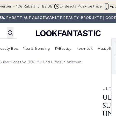
Zum Hauptinhalt springen
werben - 10€ Rabatt für BEIDE!
LF Beauty Plus+ beitreten
App
 35% RABATT AUF AUSGEWÄHLTE BEAUTY-PRODUKTE | CODE
eauty Box
Neu & Trending
K-Beauty
Kosmetik
Hautpfleg
r Shop)
lden (SALE)
Untermenü Anmelden (Geschenke)
Untermenü Anmelden (Marken)
Untermenü Anmelden (Beauty Box)
Untermenü Anmelden (Neu & T
Unt
 Super Sensitive (100 Ml) Und Ultrasun Aftersun
ensitive (100 ml) und Ultrasun Aftersun
ULTR
ULT
SUP
UND