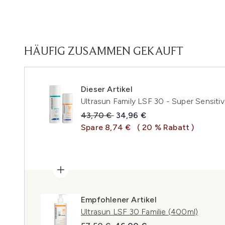
HÄUFIG ZUSAMMEN GEKAUFT
Dieser Artikel
Ultrasun Family LSF 30 - Super Sensiti
Unverbindliche Preisempfehlung:
Aktueller Preis:
43,70 €
34,96 €
Spare 8,74 €
( 20 % Rabatt )
Empfohlener Artikel
Ultrasun LSF 30 Familie (400ml)