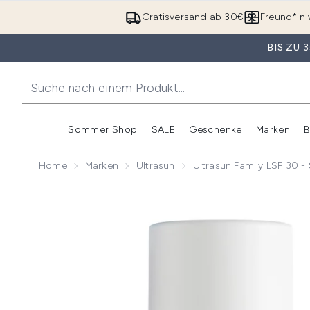
Gratisversand ab 30€
Freund*in 
BIS ZU
Sommer Shop
SALE
Geschenke
Marken
B
Untermenü Anmelden (Somme
Untermenü Anme
Home
Marken
Ultrasun
Ultrasun Family LSF 30 -
Now showing image 1 Ultrasun Family LSF 30 - Super S