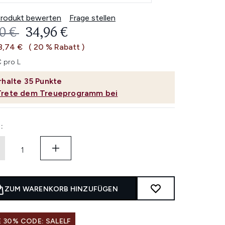
Produkt bewerten
Frage stellen
ERBINDLICHE PREISEMPFEHLUNG:
AKTUELLER PREIS:
0 €
34,96 €
8,74 €
( 20 % Rabatt )
€ pro L
rhalte
35
Punkte
Trete dem Treueprogramm bei
:
ZUM WARENKORB HINZUFÜGEN
 30% CODE: SALELF