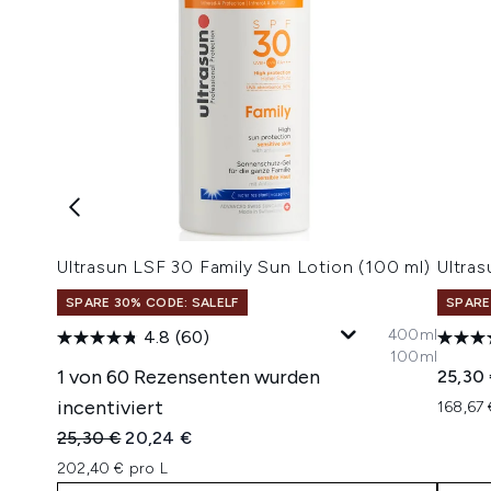
Ultrasun LSF 30 Family Sun Lotion (100 ml)
Ultras
SPARE 30% CODE: SALELF
SPARE
400ml
4.8
(60)
100ml
1 von 60 Rezensenten wurden
25,30
incentiviert
168,67 
Unverbindliche Preisempfehlung:
Aktueller Preis:
25,30 €
20,24 €
202,40 € pro L