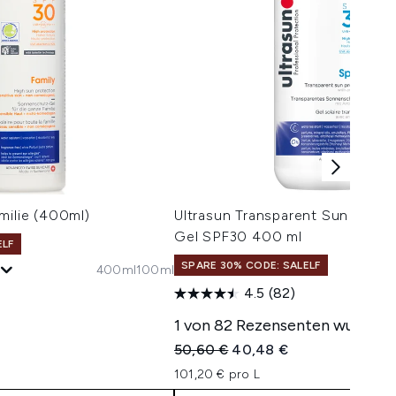
milie (400ml)
Ultrasun Transparent Sun Prote
Gel SPF30 400 ml
ELF
SPARE 30% CODE: SALELF
400ml
100ml
4.5
(82)
isempfehlung:
eis:
1 von 82 Rezensenten wurden i
Unverbindliche Preisempfehlung:
Aktueller Preis:
50,60 €
40,48 €
101,20 € pro L