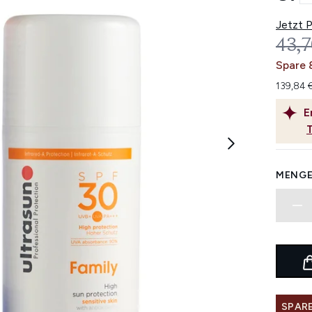
Jetzt 
UNV
43,7
Spare 
139,84 
E
MENGE
SPARE