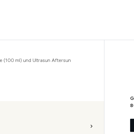
ve (100 ml) und Ultrasun Aftersun
G
8